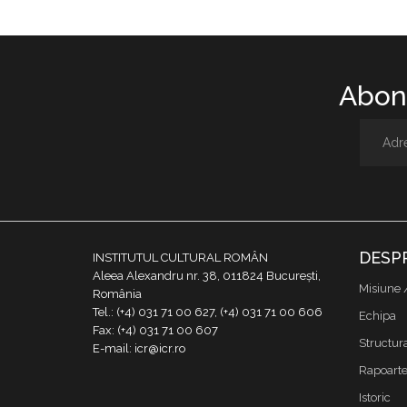
Abone
DESP
INSTITUTUL CULTURAL ROMÂN
Aleea Alexandru nr. 38, 011824 București,
Misiune 
România
Tel.: (+4) 031 71 00 627, (+4) 031 71 00 606
Echipa
Fax: (+4) 031 71 00 607
Structur
E-mail: icr@icr.ro
Rapoarte 
Istoric