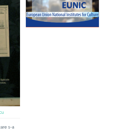
scu
care s-a