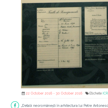
22 October 2016 - 30 October 2016
Etichete
IC
„Detalii neoromânești în arhitectura lui Petre Antonesc