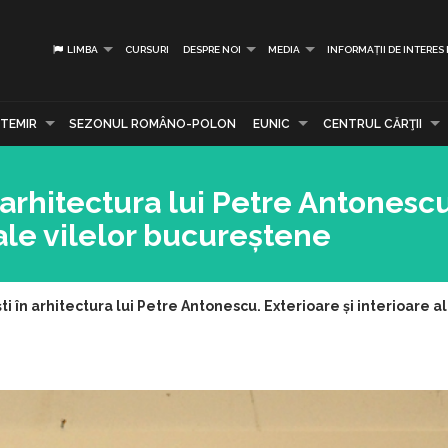
LIMBA
CURSURI
DESPRE NOI
MEDIA
INFORMAȚII DE INTERES
TEMIR
SEZONUL ROMÂNO-POLON
EUNIC
CENTRUL CĂRŢII
arhitectura lui Petre Antonescu
 ale vilelor bucureștene
i în arhitectura lui Petre Antonescu. Exterioare și interioare a