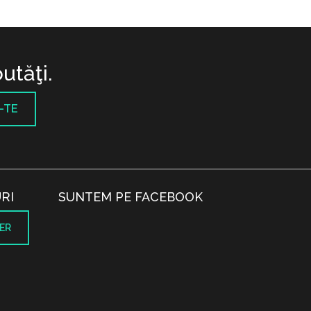
utăţi.
-TE
RI
SUNTEM PE FACEBOOK
ER