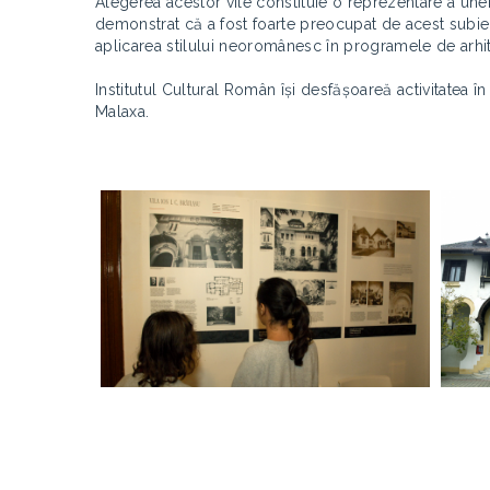
Alegerea acestor vile constituie o reprezentare a une
demonstrat că a fost foarte preocupat de acest subiect
aplicarea stilului neoromânesc în programele de arhite
Institutul Cultural Român își desfășoareă activitatea în
Malaxa.