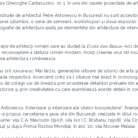
ața Gheorghe Cantacuzino nr. 1, în una din casele proiectate de arh
nstruite de arhitectul Petre Antonescu în București nu sunt accesibi
a unei sătămâni, o serie de seminarii, workshopuri și două expoziții
otografie de arhitectură axată pe elementele din arhitectura de interi
aţie de arhitecţi români care au studiat la
École des Beaux-Arts
di
 şi recunoaştere a statului român modern, încep crearea unui stil nou,
hea arhitectură românească.
au
stil românesc
. Mai târziu, generaţiile viitoare de istorici de artă şi
da respectivă, încercând critic să-l situeze mai exact în cronologia
 de colegii săi de breaslă prin acurateţea detaliilor preluate din a
orice şi prin creativitatea cu care asamblează aceste detalii în co
e Antonescu. Exterioare și interioare ale vilelor bucureștene”, finanța
-a propus cercetarea a şase vile din Bucureşti, realizate în stilul 
: vila C.A. Mavrodin (1907), vila Ion I.C. Brătianu, (1908), vila Cir
1914) şi după Primul Război Mondial, în anii '20, vila Nicolae Malaxa.