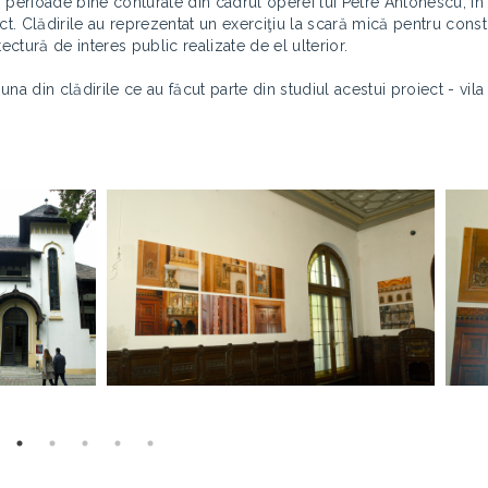
i perioade bine conturate din cadrul operei lui Petre Antonescu, în
. Clădirile au reprezentat un exerciţiu la scară mică pentru constr
ctură de interes public realizate de el ulterior.
 una din clădirile ce au făcut parte din studiul acestui proiect - vil