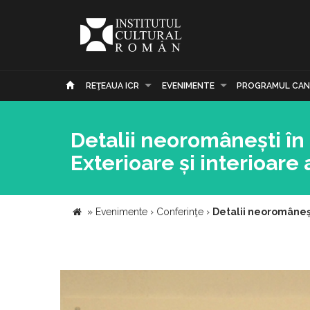
REŢEAUA ICR
EVENIMENTE
PROGRAMUL CAN
Detalii neoromânești în 
Exterioare și interioare
»
Evenimente
›
Conferinţe
›
Detalii neoromâneșt