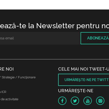
ază-te la Newsletter pentru no
ABONEAZĂ
RE NOI
CELE MAI NOI TWEET-U
/ Strategie / Funcţionare
URMĂREŞTE-NE PE TWITT
URMĂREŞTE-NE
a ICR
de activitate