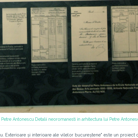
R
Petre Antonescu
Detalii neoromanesti in arhitectura lui Petre Antone
u. ​Exterioare și interioare ale vilelor bucureștene" este un proiect 