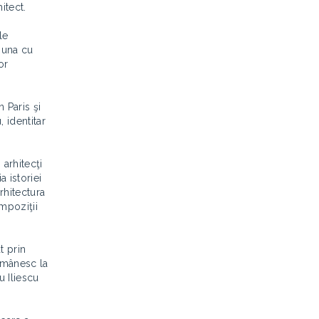
itect.
le
: una cu
or
n Paris şi
 identitar
 arhitecţi
 istoriei
rhitectura
mpoziţii
t prin
românesc la
u Iliescu