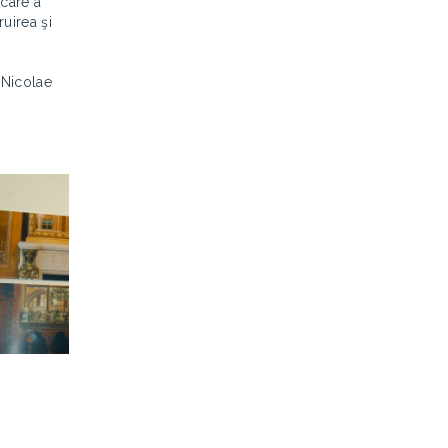
 care a
uirea şi
a Nicolae