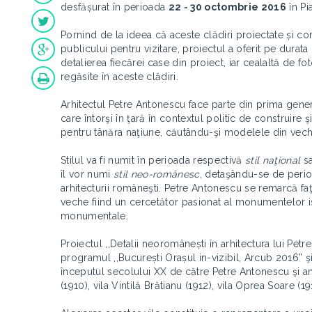
desfășurat în perioada
22 - 30 octombrie 2016
în Pi
Pornind de la ideea că aceste clădiri proiectate și co
publicului pentru vizitare, proiectul a oferit pe durat
detalierea fiecărei case din proiect, iar cealaltă de f
regăsite în aceste clădiri.
Arhitectul Petre Antonescu face parte din prima gener
care întorşi în ţară în contextul politic de construire
pentru tânăra naţiune, căutându-şi modelele din vec
Stilul va fi numit în perioada respectivă
stil naţional
s
îl vor numi
stil neo-românesc
, detaşându-se de perioa
arhitecturii româneşti. Petre Antonescu se remarcă faţă
veche fiind un cercetător pasionat al monumentelor ist
monumentale.
Proiectul ,,Detalii neoromânești în arhitectura lui Petr
programul ,,București Orașul in-vizibil, Arcub 2016” şi
începutul secolului XX de către Petre Antonescu şi anume
(1910), vila Vintilă Brătianu (1912), vila Oprea Soare (