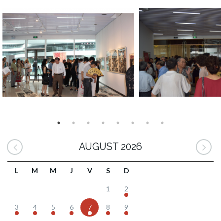
AUGUST 2026
L
M
M
J
V
S
D
1
2
3
4
5
6
7
8
9