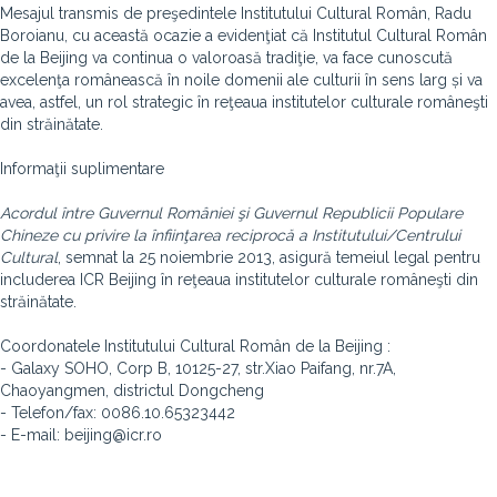
Mesajul transmis de preşedintele Institutului Cultural Român, Radu
Boroianu, cu această ocazie a evidenţiat că Institutul Cultural Român
de la Beijing va continua o valoroasă tradiţie, va face cunoscută
excelenţa românească în noile domenii ale culturii în sens larg și va
avea, astfel, un rol strategic în reţeaua institutelor culturale româneşti
din străinătate.
Informaţii suplimentare
Acordul între Guvernul României şi Guvernul Republicii Populare
Chineze cu privire la înfiinţarea reciprocă a Institutului/Centrului
Cultural
, semnat la 25 noiembrie 2013, asigură temeiul legal pentru
includerea ICR Beijing în reţeaua institutelor culturale româneşti din
străinătate.
Coordonatele Institutului Cultural Român de la Beijing :
- Galaxy SOHO, Corp B, 10125-27, str.Xiao Paifang, nr.7A,
Chaoyangmen, districtul Dongcheng
- Telefon/fax: 0086.10.65323442
- E-mail: beijing@icr.ro