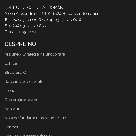
INSTITUTUL CULTURAL ROMÂN
Aleea Alexandru nr. 38, 011824 București, România
Tel.: (+4) 031 71 00 627, (+4) 031 71 00 606
Fax: (+4) 031 71 00 607
E-mail: icr@icr.ro
DESPRE NOI
Misiune / Strategie / Funcţionare
Echipa
Structura ICR
Rapoarte de activitate
Istoric
Declaraţii de avere
Achizitii
Nota de fundamentare cladire ICR
Contact