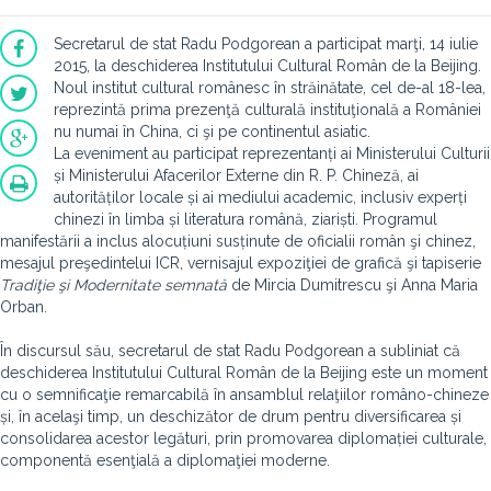
Secretarul de stat Radu Podgorean a participat marţi, 14 iulie
2015, la deschiderea Institutului Cultural Român de la Beijing.
Noul institut cultural românesc în străinătate, cel de-al 18-lea,
reprezintă prima prezenţă culturală instituţională a României
nu numai în China, ci şi pe continentul asiatic.
La eveniment au participat reprezentanți ai Ministerului Culturii
și Ministerului Afacerilor Externe din R. P. Chineză, ai
autorităților locale și ai mediului academic, inclusiv experți
chinezi în limba și literatura română, ziariști. Programul
manifestării a inclus alocuțiuni susținute de oficialii român şi chinez,
mesajul preşedintelui ICR, vernisajul expoziţiei de grafică şi tapiserie
Tradiţie şi Modernitate semnată
de Mircia Dumitrescu şi Anna Maria
Orban.
În discursul său, secretarul de stat Radu Podgorean a subliniat că
deschiderea Institutului Cultural Român de la Beijing este un moment
cu o semnificaţie remarcabilă în ansamblul relaţiilor româno-chineze
și, în acelaşi timp, un deschizător de drum pentru diversificarea și
consolidarea acestor legături, prin promovarea diplomației culturale,
componentă esenţială a diplomaţiei moderne.