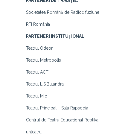
PARTENERI DE TRADIŢIE:
Societatea Română de Radiodifuziune
RFI România
PARTENERI INSTITUŢIONALI
Teatrul Odeon
Teatrul Metropolis
Teatrul ACT
Teatrul L.S.Bulandra
Teatrul Mic
Teatrul Principal – Sala Rapsodia
Centrul de Teatru Educațional Replika
unteatru