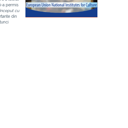
 i-a permis
 început cu
rtante din
tunci