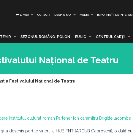
LIMBA
CURSURI
DESPRE NOI
MEDIA
INFORMAȚII DE INTERES
TEMIR
SEZONUL ROMÂNO-POLON
EUNIC
CENTRUL CĂRŢII
tivalului Național de Teatru
st a Festivalului Național de Teatru
dere
Instittutul cultural roman
Partener
Ion caramitru
Brigitte lacombe
şi-a deschis porţile vineri, la HUB FNT (ARCUB Gabroveni), o dată cu 