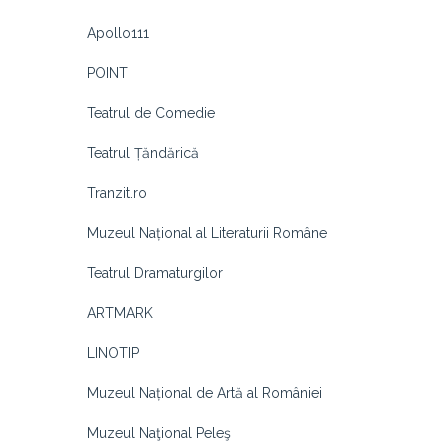
Apollo111
POINT
Teatrul de Comedie
Teatrul Țăndărică
Tranzit.ro
Muzeul Național al Literaturii Române
Teatrul Dramaturgilor
ARTMARK
LINOTIP
Muzeul Național de Artă al României
Muzeul Naţional Peleş