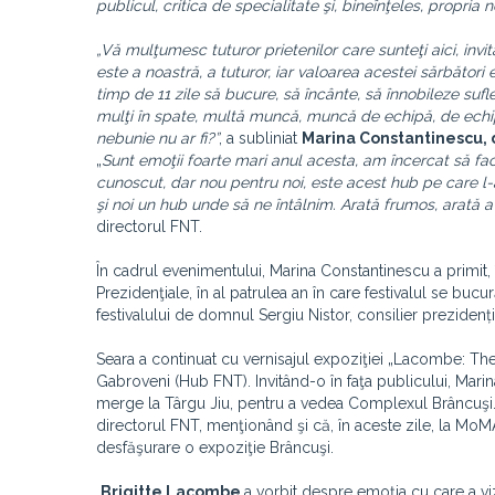
publicul, critica de specialitate şi, bineînţeles, propria n
„Vă mulţumesc tuturor prietenilor care sunteţi aici, invit
este a noastră, a tuturor, iar valoarea acestei sărbăto
timp de 11 zile să bucure, să încânte, să înnobileze sufl
mulţi în spate, multă muncă, muncă de echipă, de echi
nebunie nu ar fi?”
, a subliniat
Marina Constantinescu, d
„
Sunt emoţii foarte mari anul acesta, am încercat să fa
cunoscut, dar nou pentru noi, este acest hub pe care l-
şi noi un hub unde să ne întâlnim. Arată frumos, arată a
directorul FNT.
În cadrul evenimentului, Marina Constantinescu a primit, 
Prezidenţiale, în al patrulea an în care festivalul se bu
festivalului de domnul Sergiu Nistor, consilier prezidenț
Seara a continuat cu vernisajul expoziţiei „Lacombe: T
Gabroveni (Hub FNT). Invitând-o în faţa publicului, Marin
merge la Târgu Jiu, pentru a vedea Complexul Brâncuşi. „
directorul FNT, menţionând şi că, în aceste zile, la MoMA,
desfăşurare o expoziţie Brâncuşi.
Brigitte Lacombe
a vorbit despre emoţia cu care a viz