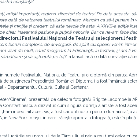
oastră conştiinţă”.
aţi, artişti importanţi, regizori, directori de teatru! De data aceasta, s
ri este dată de valoarea teatrului românesc. Muncim ca să-l punem în v
etele şi minţile şi credem că este nevoie de asta. A XXVIII-a ediţie în
pe chiar, înseamnă pasiune şi puţină nebunie. Dar ce ne-am face da
irectorul Festivalului Naţional de Teatru și selecționerul festi
cem lucruri complexe, de anvergură, de spirit european; venim într-un
am visat de mult, când mergeam la Edinburgh, în festival, şi am fi v
 sărbătoare şi vă aşteaptă pe toţi
”, a lansat încă o dată o invitaţie căt
în numele Festivalului Naţional de Teatru, şi o diplomă din partea Admi
cură de susţinerea Preşedinţiei României. Diploma i-a fost înmânată sele
ial - Departamentul Cultură, Culte şi Centenar.
heater/Cinema”, prezentată de celebra fotografă Brigitte Lacombe la 
a Constantinescu a dezvăluit cum singura dorinţă a artistei a fost ace
I-am îndeplinit acest vis, a fost cadoul nostru pentru domnia sa”, a 
 în New York, oraşul în care trăieşte apreciata fotografă, este în plină
itat lucrările sculptorului de la Târgu Jiu şi prin a mulţumi celor cu ca