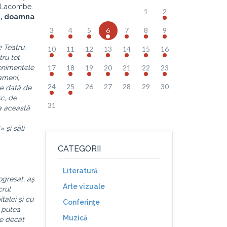
te Lacombe.
1
2
R, doamna
3
4
5
6
7
8
9
e Teatru,
10
11
12
13
14
15
16
ru tot
venimentele
17
18
19
20
21
22
23
oameni,
24
25
26
27
28
29
30
re dată de
sc, de
31
la această
 şi săli
CATEGORII
Literatură
ogresat, aş
Arte vizuale
crul
talei şi cu
Conferinţe
r putea
Muzică
ne decât