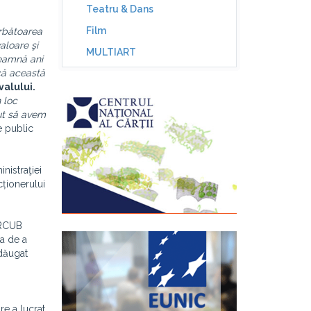
Teatru & Dans
Film
ărbătoarea
aloare şi
MULTIART
seamnă ani
că această
valului.
 loc
rut să avem
re public
nistraţiei
cționerului
ARCUB
ea de a
adăugat
re a lucrat