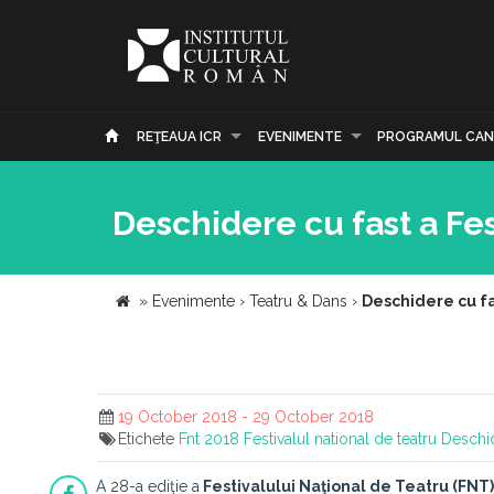
REŢEAUA ICR
EVENIMENTE
PROGRAMUL CAN
Deschidere cu fast a Fes
»
Evenimente
›
Teatru & Dans
›
Deschidere cu fa
19 October 2018 - 29 October 2018
Etichete
Fnt 2018
Festivalul national de teatru
Deschi
A 28-a ediţie a
Festivalului Naţional de Teatru (FNT)