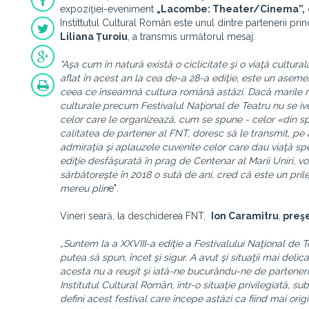
expoziţiei-eveniment
„Lacombe: Theater/Cinema”,
Instittutul Cultural Român este unul dintre partenerii pri
Liliana Țuroiu
, a transmis următorul mesaj:
"
Aşa cum în natură există o ciclicitate şi o viaţă cultural
aflat în acest an la cea de-a 28-a ediţie, este un asem
ceea ce înseamnă cultura română astăzi. Dacă marile ri
culturale precum Festivalul Naţional de Teatru nu se ives
celor care le organizează, cum se spune - celor «din sp
calitatea de partener al FNT, doresc să le transmit, pe 
admiraţia şi aplauzele cuvenite celor care dau viaţă spe
ediţie desfăşurată în prag de Centenar al Marii Uniri, 
sărbătoreşte în 2018 o sută de ani, cred că este un prilej
mereu plin
e"
.
Vineri seară, la deschiderea FNT,
Ion Caramitru
,
preş
„Suntem la a XXVIII-a ediţie a Festivalului Naţional de
putea să spun, încet şi sigur. A avut şi situaţii mai delica
acesta nu a reuşit şi iată-ne bucurându-ne de parteneriat
Institutul Cultural Român, într-o situaţie privilegiată, s
defini acest festival care începe astăzi ca fiind mai ori