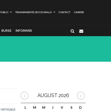
 PUBLIC
TRANSPARENȚĂ DECIZIONALĂ
CONTACT
CARIERE
BURSE
INFORMĂRI
AUGUST 2026
L
M
M
J
V
S
D
vernisajul