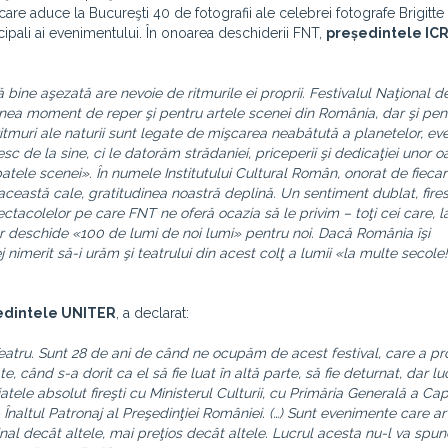
care aduce la Bucureşti 40 de fotografii ale celebrei fotografe Brigit
ncipali ai evenimentului. În onoarea deschiderii FNT,
președintele IC
ă bine aşezată are nevoie de ritmurile ei proprii. Festivalul Naţional d
enea moment de reper şi pentru artele scenei din România, dar şi pent
tmuri ale naturii sunt legate de mişcarea neabătută a planetelor, e
c de la sine, ci le datorăm strădaniei, priceperii şi dedicaţiei unor 
atele scenei». În numele Institutului Cultural Român, onorat de fieca
această cale, gratitudinea noastră deplină. Un sentiment dublat, fire
ctacolelor pe care FNT ne oferă ocazia să le privim – toţi cei care, 
vor deschide «100 de lumi de noi lumi» pentru noi. Dacă România îşi
 nimerit să-i urăm şi teatrului din acest colţ a lumii «la multe secole!»
edintele UNITER
, a declarat:
 Teatru. Sunt 28 de ani de când ne ocupăm de acest festival, care a pr
te, când s-a dorit ca el să fie luat în altă parte, să fie deturnat, dar lu
ele absolut fireşti cu Ministerul Culturii, cu Primăria Generală a Capi
ub Înaltul Patronaj al Preşedinţiei României. (…) Sunt evenimente care a
ginal decât altele, mai preţios decât altele. Lucrul acesta nu-l va spu