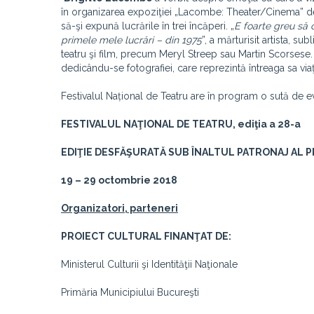
în organizarea expoziţiei „Lacombe: Theater/Cinema” de 
să-şi expună lucrările în trei încăperi. „
E foarte greu să 
primele mele lucrări – din 1975
”, a mărturisit artista, s
teatru şi film, precum Meryl Streep sau Martin Scorsese. A
dedicându-se fotografiei, care reprezintă întreaga sa via
Festivalul Național de Teatru are în program o sută de
FESTIVALUL NAŢIONAL DE TEATRU, ediţia a 28-a
EDIŢIE DESFĂŞURATĂ SUB ÎNALTUL PATRONAJ AL 
19 – 29 octombrie 2018
Organizatori, parteneri
PROIECT CULTURAL FINANŢAT DE:
Ministerul Culturii şi Identităţii Naţionale
Primăria Municipiului Bucureşti