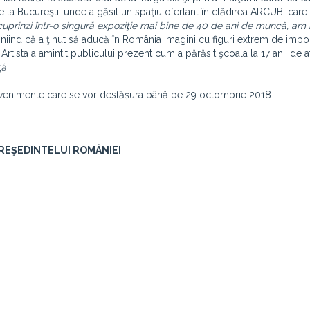
la Bucureşti, unde a găsit un spaţiu ofertant în clădirea ARCUB, care
cuprinzi într-o singură expoziţie mai bine de 40 de ani de muncă, am
ubliniind că a ţinut să aducă în România imagini cu figuri extrem de impo
rtista a amintit publicului prezent cum a părăsit şcoala la 17 ani, de a
ţă.
 evenimente care se vor desfășura până pe 29 octombrie 2018.
PREŞEDINTELUI ROMÂNIEI