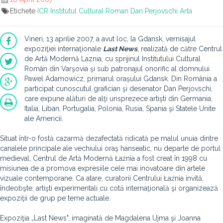
Etichete
ICR
Institutul Cultural Roman
Dan Perjovschi
Arta
Vineri, 13 aprilie 2007, a avut loc, la Gdansk, vernisajul
expoziţiei internaţionale
Last News
, realizată de către Centrul
de Artă Modernă Laznia, cu sprijinul Institutului Cultural
Român din Varşovia şi sub patronajul onorific al domnului
Pawel Adamowicz, primarul oraşului Gdansk. Din România a
participat cunoscutul grafician şi desenator Dan Perjovschi,
care expune alături de alţi unsprezece artişti din Germania,
Italia, Liban, Portugalia, Polonia, Rusia, Spania şi Statele Unite
ale Americii.
Situat într-o fostă cazarmă dezafectată ridicată pe malul unuia dintre
canalele principale ale vechiului oraş hanseatic, nu departe de portul
medieval, Centrul de Artă Modernă Łaźnia a fost creat în 1998 cu
misiunea de a promova expresiile cele mai inovatoare din artele
vizuale contemporane. Ca atare, curatorii Centrului Łaźnia invită,
îndeobşte, artişti experimentali cu cotă internaţională şi organizează
expoziţii de grup pe teme actuale.
Expoziţia „Last News", imaginată de Magdalena Ujma şi Joanna