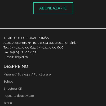
ABONEAZĂ-TE
INSTITUTUL CULTURAL ROMÂN
Aleea Alexandru nr. 38, 011824 București, România
Tel.: (+4) 031 71 00 627, (+4) 031 71 00 606
Fax: (+4) 031 71 00 607
E-mail: icr@icr.ro
DESPRE NOI
Misiune / Strategie / Funcţionare
Echipa
Structura ICR
Rapoarte de activitate
Istoric