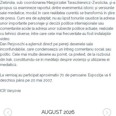
Zielińska, sub coordonarea Małgorzatei Taraszkiewicz-Zwolicka, şi-a
propus să examineze raportul dintre evenimentul istoric şi versiunile
sale mediatice, modul în care realitatea curentă se transformă în ştire
de presă. Cum era de aşteptat, nu au lipsit tonurile caustice la adresa
unor importante personaje şi decizii politice internaţionale sau
comentariile acide la adresa unor subiecte politice actuale, realizate
cu tehnici diverse, între care cele mai frecventate au fost instalaţiile
video.
Dan Perjovschi a aşternut direct pe pereţi desenele sale
inconfundabile, care condensează un întreg comentariu social sau
politic. Cele mai multe desene au pornit, ca pretext, de la războiul
din Irak, constituindu-se în meditaţii despre violenţă şi utilizarea ei
mediatică.
La vernisaj au participat aproximativ 70 de persoane. Expoziţia va fi
deschisă până pe 20 mai 2007.
ICR Varşovia
AUGUST 2026