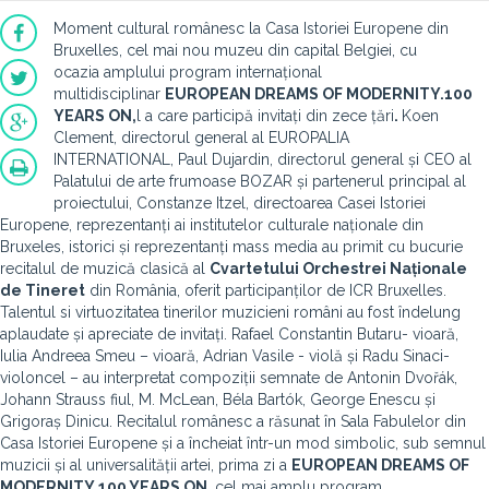
Moment cultural românesc la Casa Istoriei Europene din
Bruxelles, cel mai nou muzeu din capital Belgiei, cu
ocazia
amplului program internațional
multidisciplinar
EUROPEAN DREAMS OF MODERNITY.100
YEARS ON,
l a care participă invitați din
zece
țări
.
Koen
Clement
, directorul general al EUROPALIA
INTERNATIONAL,
Paul Dujardin
, directorul general și CEO al
Palatului de arte frumoase BOZAR și partenerul principal al
proiectului, Constanze Itzel, directoarea Casei Istoriei
Europene, reprezentanți ai institutelor culturale naționale din
Bruxeles, istorici și reprezentanți mass media au primit cu bucurie
recitalul de muzică clasică al
Cvartetului Orchestrei Naționale
de Tineret
din România, oferit participanților de ICR Bruxelles.
Talentul si virtuozitatea tinerilor muzicieni români au fost îndelung
aplaudate și apreciate de invitați. Rafael Constantin Butaru- vioară,
Iulia Andreea Smeu – vioară, Adrian Vasile - violă și Radu Sinaci-
violoncel – au interpretat compoziții semnate de Antonin Dvořák,
Johann Strauss fiul, M. McLean, Béla Bartók, George Enescu și
Grigoraș Dinicu. Recitalul românesc a răsunat în Sala Fabulelor din
Casa Istoriei Europene și a încheiat într-un mod simbolic, sub semnul
muzicii și al universalității artei, prima zi a
EUROPEAN DREAMS OF
MODERNITY.100 YEARS ON
,
cel mai amplu program