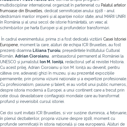
multidisciplinar internațional organizat în parteneriat cu
Palatul artelor
frumoase din Bruxelles
,
dedicat semnificației anului 1918 - anul
destrămării marilor imperii și al apariției noilor state, anul MARII UNIRI
în România și al unui secol de istorie frământată, un veac al
schimbărilor pe harta Europei și al profundelor transformări.
În cadrul evenimentului, prima zi a fost dedicată vizitării
Casei Istoriei
Europene
,
moment la care, alături de echipa ICR Bruxelles, au fost
prezenți doamna
Liliana Țuroiu
, președintele Institutului Cultural
Român,
Adrian Cioroianu
, ambasadorul permanent al României la
UNESCO și jurnalistul
Ion M. Ioniță
, redactorul șef al revistei Historia.
Cu acest prilej, Adrian Cioroianu și Ion M. Ioniță au devenit, pentru
câteva ore, adevarați ghizi în muzeu, și au prezentat expozițiile
permanente, prin prisma viziunii naționale și a expertizei profesionale.
Cu profesionalism, pasiune și talent, ei au vorbit unui public numeros,
despre istoria modernă a Europei, a unui continent care a trecut prin
cele două devastatoare conflagrații mondiale care au transformat
profund și ireverisibil cursul istoriei.
Cei doi sunt invitații
ICR Bruxelles
,
si vor susține duminica, 4 februarie,
în plenul dezbaterilor,
propria viziune despre 1918, moment cu
profunde semnificații în istoria națională și cea europeană. Alături de