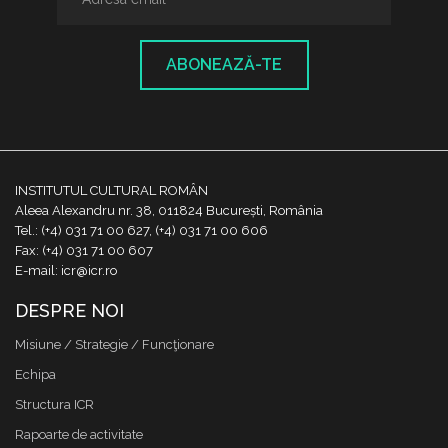
ABONEAZĂ-TE
INSTITUTUL CULTURAL ROMÂN
Aleea Alexandru nr. 38, 011824 București, România
Tel.: (+4) 031 71 00 627, (+4) 031 71 00 606
Fax: (+4) 031 71 00 607
E-mail: icr@icr.ro
DESPRE NOI
Misiune / Strategie / Funcţionare
Echipa
Structura ICR
Rapoarte de activitate