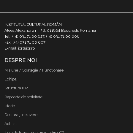
INSTITUTUL CULTURAL ROMÂN
Aleea Alexandru nr. 38, 011824 București, România
Tel.: (+4) 031 71 00 627, (+4) 031 71 00 606
Fax: (+4) 031 71 00 607
E-mail: icr@icr.ro
DESPRE NOI
Misiune / Strategie / Funcţionare
Echipa
Structura ICR
Rapoarte de activitate
Istoric
Declaraţii de avere
Achizitii
Nota de fundamentare cladire ICR