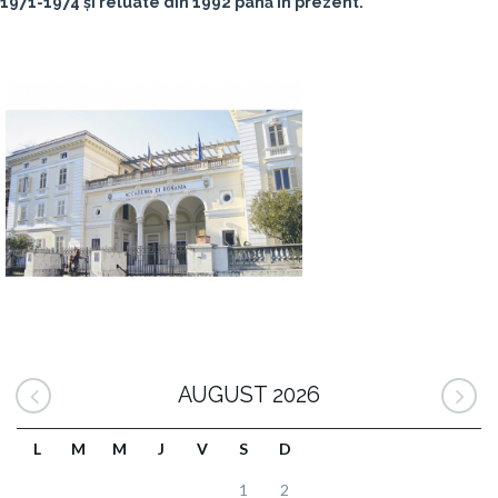
1971-1974 și reluate din 1992 până în prezent.
AUGUST 2026
L
M
M
J
V
S
D
1
2