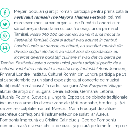
Meşteri populari şi artişti români participă pentru prima dată la
Festivalul Tamisei
(
The Mayor's Thames Festival
), cel mai
mare eveniment urban organizat de Primăria Londrei care
sărbatoreşte diversitatea culturală a oraşului de pe malul
Tamisei.
Peste 750.000 de oameni au venit anul trecut la
Festivalul Tamisei. Copii şi adulţi s-au adunat în centrul
Londrei unde au dansat, au cântat, au ascultat muzică din
diverse colţuri ale lumii, au văzut zeci de spectacole, au
încercat diverse bunătăţi culinare si s-au dat cu barca pe
Tamisa. Festivalul este o ocazie unică pentru artişti şi public de a
celebra varietatea culturală a acestui oraş fantastic!
Boris Johnson,
Primarul Londrei Institutul Cultural Român din Londra participă pe 13
şi 14 septembrie cu un stand expoziţional şi concerte de muzică
tradiţională românească în cadrul secţiunii
New European Village
alături de artişti din Bulgaria, Cehia, Estonia, Germania, Letonia,
Lituania, Polonia, Slovacia şi Ungaria. Expoziţia de obiecte tradiţionale
include costume din diverse zone ale ţării, podoabe, broderii şi lăzi
de zestre sculptate manual. Maestrul Marin Preduşel dezvăluie
secretele confecţionării instrumentelor de suflat, iar Aurelia
Pomponiu împreună cu Cristina Calinciuc şi George Pomponiu
demonstrează diverse tehnici de cusut şi pictură pe lemn. În timp ce