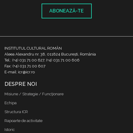
ABONEAZĂ-TE
INSTITUTUL CULTURAL ROMÂN
Aleea Alexandru nr. 38, 011824 București, România
Tel.: (+4) 031 71 00 627, (+4) 031 71 00 606
Fax: (+4) 031 71 00 607
E-mail: icr@icr.ro
DESPRE NOI
Misiune / Strategie / Funcţionare
Echipa
Structura ICR
Rapoarte de activitate
Istoric