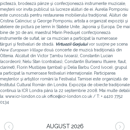
pictează, brodează pânze şi confecţionează instrumente muzicale,
meşterii vor invita publicul să lucreze alături de ei. Aurelia Pomponiu
este cunoscută pentru restaurarea mobilierului tradiţional. Alături de
Cristina Calinciuc şi George Pomponiu, artista a organizat expoziţii şi
ateliere de pictură pe lemn în Statele Unite, Japonia şi Europa. De mai
bine de 30 de ani, maestrul Marin Preduşel confecţionează
instrumente de suflat, iar ca muzician a participat la numeroase
târguri şi festivaluri de stradă.
Virtuozii Gorjului
vor susţine pe scena
New European Village
două concerte de muzică tradiţională din
Oltenia. Alcătuit din Victor Ţambu (vioară), Constantin Lucian
(acordeon), Nelu Stan (contrabas), Constantin Burleanu (fluiere, flaut,
clarinet), Florin Mustăţea (ţambal) şi Delia Barbu Cord (voce), grupul
a participat la numeroase festivaluri internaţionale. Participarea
meşterilor şi artiştilor români la Festivalul Tamisei este organizată de
Institutul Cultural Român din Londra. Expoziţia de obiecte tradiţionale
continuă la ICR Londra până la 22 septembrie 2008. Mai multe detalii
la: www.icr-london.co.uk office@icr-london.co.uk / T: + 4420 7752
0134
AUGUST 2026