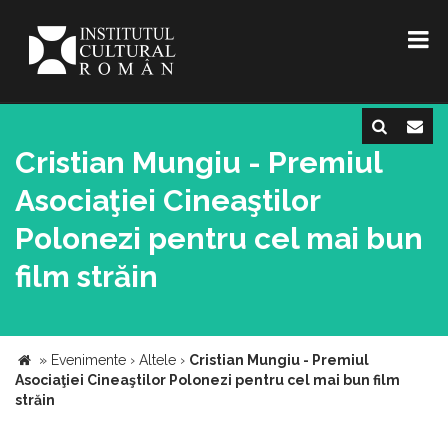
Cristian Mungiu - Premiul
Asociaţiei Cineaştilor
Polonezi pentru cel mai bun
film străin
»
Evenimente
›
Altele
›
Cristian Mungiu - Premiul
Asociaţiei Cineaştilor Polonezi pentru cel mai bun film
străin