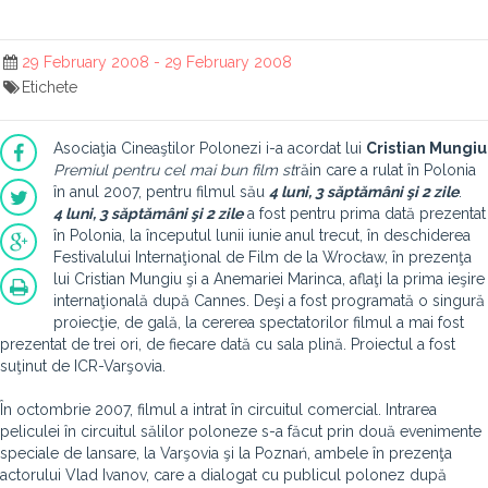
29 February 2008 - 29 February 2008
Etichete
Asociaţia Cineaştilor Polonezi i-a acordat lui
Cristian Mungiu
Premiul pentru cel mai bun film st
răin care a rulat în Polonia
în anul 2007, pentru filmul său
4 luni, 3 săptămâni şi 2 zile
.
4 luni, 3 săptămâni şi 2 zile
a fost pentru prima dată prezentat
în Polonia, la începutul lunii iunie anul trecut, în deschiderea
Festivalului Internaţional de Film de la Wrocław, în prezenţa
lui Cristian Mungiu şi a Anemariei Marinca, aflaţi la prima ieşire
internaţională după Cannes. Deşi a fost programată o singură
proiecţie, de gală, la cererea spectatorilor filmul a mai fost
prezentat de trei ori, de fiecare dată cu sala plină. Proiectul a fost
suţinut de ICR-Varşovia.
În octombrie 2007, filmul a intrat în circuitul comercial. Intrarea
peliculei în circuitul sălilor poloneze s-a făcut prin două evenimente
speciale de lansare, la Varşovia şi la Poznań, ambele în prezenţa
actorului Vlad Ivanov, care a dialogat cu publicul polonez după