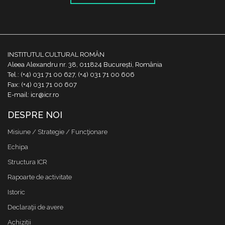
INSTITUTUL CULTURAL ROMÂN
Aleea Alexandru nr. 38, 011824 București, România
Tel.: (+4) 031 71 00 627, (+4) 031 71 00 606
Fax: (+4) 031 71 00 607
E-mail: icr@icr.ro
DESPRE NOI
Misiune / Strategie / Funcţionare
Echipa
Structura ICR
Rapoarte de activitate
Istoric
Declaraţii de avere
Achizitii