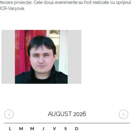
fiecare proiecţie. Cele două evenimente au fost realizate cu sprijinul
ICR-Varşovia.
AUGUST 2026
L
M
M
J
V
S
D