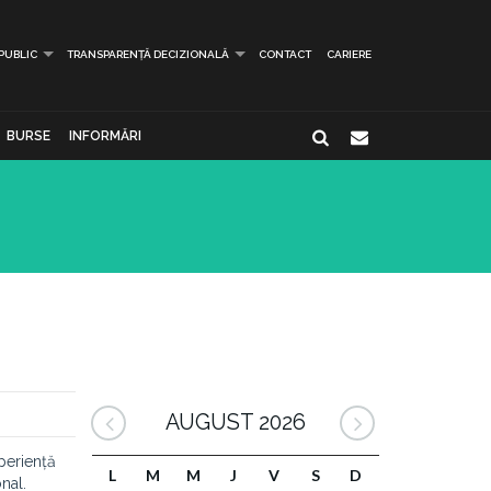
 PUBLIC
TRANSPARENȚĂ DECIZIONALĂ
CONTACT
CARIERE
BURSE
INFORMĂRI
AUGUST 2026
xperiență
L
M
M
J
V
S
D
nal.