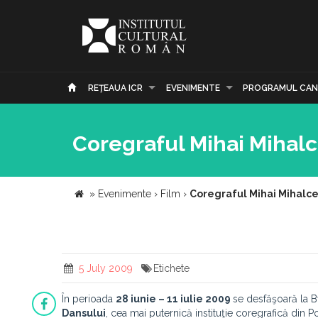
REŢEAUA ICR
EVENIMENTE
PROGRAMUL CAN
Coregraful Mihai Mihalce
»
Evenimente
›
Film
›
Coregraful Mihai Mihalcea
5 July 2009
Etichete
În perioada
28 iunie – 11 iulie 2009
se desfăşoară la B
Dansului
, cea mai puternică instituţie coregrafică din P