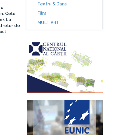
Teatru & Dans
nd
Film
in. Cele
n). La
MULTIART
atrelor de
ost