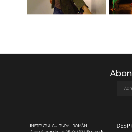
Abone
DESP
INSTITUTUL CULTURAL ROMÂN
Aleea Alexandru nr. 38, 011824 București,