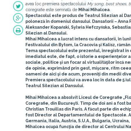
avea loc premiera spectacolului
My song, best shoes, th
coregrafie este semnată de
Mihai Mihalcea
.
Spectacolul este produs de
Teatrul Silezian al Da
poloneză în domeniul dansului. Dansatorii –
Anna P
Aleksander Kopański, Sylwia Hefczyńska, Sebastian
Silezian al Dansului.
Mihai Mihalcea
a lucrat intens cu dansatorii, în lu
Festivalului din Bytom, la Cracovia şi Kalisz, rămân
Tema spectacolului este prezentul, înregistrat în c
imediatul este, de fapt, o istorie a experienţelor 
sociale, politice şi un focar al virtualităţilor încă
de opinie, exprimând prin gest, mişcare, ritm ceea
oameni de aici şi de acum, proveniţi din medii div
Premiera spectacolului va avea loc în data de
5 iu
Teatrul Silezian al Dansului.
Mihai Mihalcea a absolvit Liceul de Coregrafie „Flo
Coregrafie, din Bucureşti. Timp de doi ani a fost b
Christian Trouillas din Paris. A făcut parte din ech
fost Director al Departamentului de Spectacole. A d
Germania, Italia, Austria, S.U.A., Bulgaria, Ucraina
Mihalcea ocupă funcţia de director al Centrului Naţ