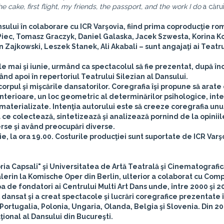
e cake, first flight, my friends, the passport, and the work I do
a căru
nsului
în colaborare cu
ICR Varşovia
, fiind prima coproducţie r
iec, Tomasz Graczyk, Daniel Galaska, Jacek Szwesta, Korina K
 Zajkowski, Leszek Stanek, Ali Akabali
– sunt angajaţi ai Teatr
nile mai şi iunie, urmând ca spectacolul să fie prezentat, după î
ând apoi în repertoriul Teatrului Silezian al Dansului.
orpul şi mişcările dansatorilor. Coregrafia îşi propune să arate
anterioare, un loc geometric al determinărilor psihologice, int
 nematerializate. Intenţia autorului este să creeze coregrafia unu
 ce colectează, sintetizează şi analizează pornind de la opiniil
erse şi având preocupări diverse.
lie, la ora 19.00.
Costurile producţiei sunt suportate de ICR Varşo
ria Capsali" şi Universitatea de Artă Teatrală şi Cinematografic
alerin la Komische Oper din Berlin, ulterior a colaborat cu Com
ipa de fondatori ai Centrului Multi Art Dans unde, între 2000 şi 2
ansat şi a creat spectacole şi lucrări coregrafice prezentate î
, Portugalia, Polonia, Ungaria, Olanda, Belgia şi Slovenia. Din 2
ional al Dansului din Bucureşti.