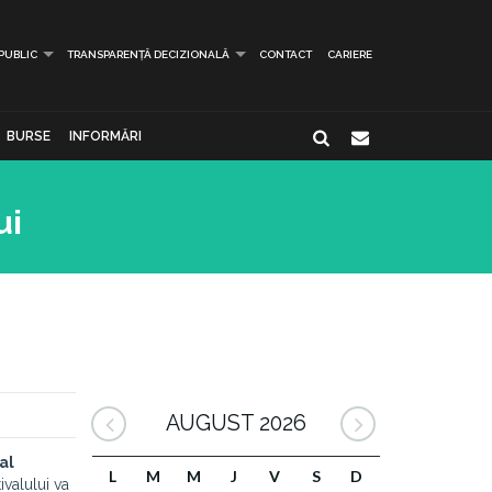
 PUBLIC
TRANSPARENȚĂ DECIZIONALĂ
CONTACT
CARIERE
BURSE
INFORMĂRI
ui
AUGUST 2026
al
L
M
M
J
V
S
D
ivalului va