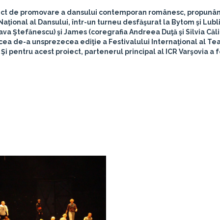
proiect de promovare a dansului contemporan românesc, propunâ
aţional al Dansului, într-un turneu desfăşurat la Bytom şi Lubl
va Ştefănescu) şi James (coregrafia Andreea Duţă şi Silvia Căli
a cea de-a unsprezecea ediţie a Festivalului Internaţional al Te
Şi pentru acest proiect, partenerul principal al ICR Varşovia a f