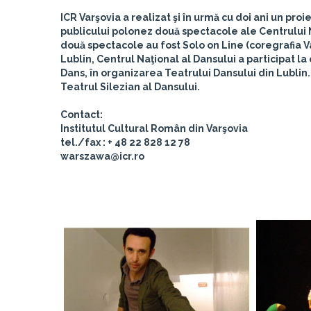
ICR Varşovia a realizat şi în urmă cu doi ani un 
publicului polonez două spectacole ale Centrului N
două spectacole au fost Solo on Line (coregrafia Va
Lublin, Centrul Naţional al Dansului a participat l
Dans, în organizarea Teatrului Dansului din Lublin. 
Teatrul Silezian al Dansului.
Contact:
Institutul Cultural Român din Varşovia
tel./fax : + 48 22 828 12 78
warszawa@icr.ro