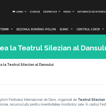
LIMBA
CURSURI
DESPRE NOI
MEDIA
INFORMAȚII DE INTERES
TEMIR
SEZONUL ROMÂNO-POLON
EUNIC
CENTRUL CĂRŢII
a la Teatrul Silezian al Dansul
 la Teatrul Silezian al Dansului
ytom Festivalul Internaţional de Dans, organizat de
Teatrul Silezian 
olonia, recunoscută pentru inventivitatea montărilor sale. În cadrul Fest