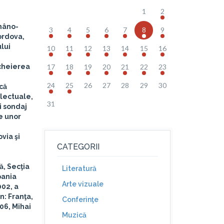
i
1
2
omâno-
3
4
5
6
7
8
9
ordova,
ului
10
11
12
13
14
15
16
ncheierea
17
18
19
20
21
22
23
24
25
26
27
28
29
30
 că
electuale,
31
i sondaj
e unor
via şi
CATEGORII
ă, Secţia
Literatură
pania
Arte vizuale
002, a
n: Franţa,
Conferinţe
006, Mihai
Muzică