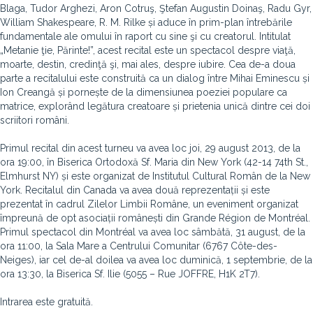
Blaga, Tudor Arghezi, Aron Cotruş, Ştefan Augustin Doinaş, Radu Gyr,
William Shakespeare, R. M. Rilke și aduce în prim-plan întrebările
fundamentale ale omului în raport cu sine şi cu creatorul. Intitulat
„Metanie ţie, Părinte!”, acest recital este un spectacol despre viaţă,
moarte, destin, credinţă şi, mai ales, despre iubire. Cea de-a doua
parte a recitalului este construită ca un dialog între Mihai Eminescu și
Ion Creangă și pornește de la dimensiunea poeziei populare ca
matrice, explorând legătura creatoare și prietenia unică dintre cei doi
scriitori români.
Primul recital din acest turneu va avea loc joi, 29 august 2013, de la
ora 19:00, în Biserica Ortodoxă Sf. Maria din New York (42-14 74th St.,
Elmhurst NY) și este organizat de Institutul Cultural Român de la New
York. Recitalul din Canada va avea două reprezentații și este
prezentat în cadrul Zilelor Limbii Române, un eveniment organizat
împreună de opt asociații românești din Grande Région de Montréal.
Primul spectacol din Montréal va avea loc sâmbătă, 31 august, de la
ora 11:00, la Sala Mare a Centrului Comunitar (6767 Côte-des-
Neiges), iar cel de-al doilea va avea loc duminică, 1 septembrie, de la
ora 13:30, la Biserica Sf. Ilie (5055 – Rue JOFFRE, H1K 2T7).
Intrarea este gratuită.