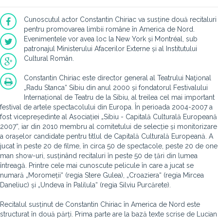
Cunoscutul actor Constantin Chiriac va susține două recitaluri
pentru promovarea limbii române în America de Nord.
Evenimentele vor avea loc la New York și Montréal, sub
patronajul Ministerului Afacerilor Externe și al Institutului
Cultural Român.
Constantin Chiriac este director general al Teatrului Naţional
„Radu Stanca“ Sibiu din anul 2000 și fondatorul Festivalului
Internațional de Teatru de la Sibiu, al treilea cel mai important
festival de artele spectacolului din Europa. În perioada 2004-2007 a
fost vicepreședinte al Asociației „Sibiu - Capitală Culturală Europeană
2007“, iar din 2010 membru al comitetului de selecție și monitorizare
a orașelor candidate pentru titlul de Capitală Culturală Europeană. A
jucat în peste 20 de filme, în circa 50 de spectacole, peste 20 de one
man show-uri, susținând recitaluri în peste 50 de țări din lumea
întreagă. Printre cele mai cunoscute pelicule în care a jucat se
numară „Moromeții“ (regia Stere Gulea), „Croaziera“ (regia Mircea
Daneliuc) și „Undeva în Palilula“ (regia Silviu Purcărete).
Recitalul susținut de Constantin Chiriac în America de Nord este
structurat în două părți. Prima parte are la bază texte scrise de Lucian