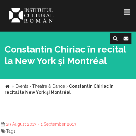
Constantin Chiriac în recital
la New York și Montréal
»
Events
›
Theatre & Dance
›
Constantin Chiriac în
recital la New York și Montréal
29 August 2013 - 1 September 2013
Tags