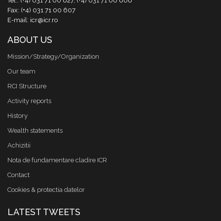
Tel.: (+4) 031 71 00 627, (+4) 031 71 00 606
Fax: (+4) 031 71 00 607
E-mail: icr@icr.ro
ABOUT US
Mission/Strategy/Organization
Our team
RCI Structure
Activity reports
History
Wealth statements
Achizitii
Nota de fundamentare cladire ICR
Contact
Cookies & protectia datelor
LATEST TWEETS