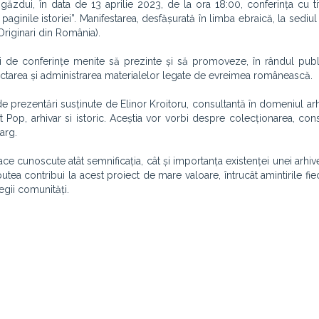
găzdui, în data de 13 aprilie 2023, de la ora 18:00, conferința cu tit
inile istoriei”. Manifestarea, desfășurată în limba ebraică, la sediul I
Originari din România).
ii de conferințe menite să prezinte și să promoveze, în rândul publi
olectarea și administrarea materialelor legate de evreimea românească.
e prezentări susținute de Elinor Kroitoru, consultantă în domeniul arhi
t Pop, arhivar si istoric. Aceștia vor vorbi despre colecționarea, cons
arg.
ce cunoscute atât semnificația, cât și importanța existenței unei arhiv
putea contribui la acest proiect de mare valoare, întrucât amintirile fi
egii comunități.