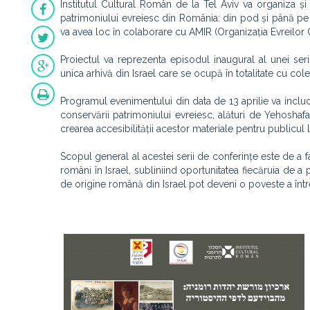
Institutul Cultural Român de la Tel Aviv va organiza și 
patrimoniului evreiesc din România: din pod și până pe pag
va avea loc în colaborare cu AMIR (Organizația Evreilor 
Proiectul va reprezenta episodul inaugural al unei ser
unica arhivă din Israel care se ocupă în totalitate cu c
Programul evenimentului din data de 13 aprilie va includ
conservării patrimoniului evreiesc, alături de Yehoshafa
crearea accesibilității acestor materiale pentru publicul l
Scopul general al acestei serii de conferințe este de a fa
români în Israel, subliniind oportunitatea fiecăruia de a 
de origine română din Israel pot deveni o poveste a într