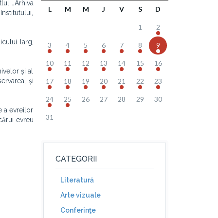
lul „Arhiva
L
M
M
J
V
S
D
nstitutului,
1
2
cului larg,
3
4
5
6
7
8
9
10
11
12
13
14
15
16
velor și al
ervarea, și
17
18
19
20
21
22
23
24
25
26
27
28
29
30
e a evreilor
31
ecărui evreu
CATEGORII
Literatură
Arte vizuale
Conferinţe