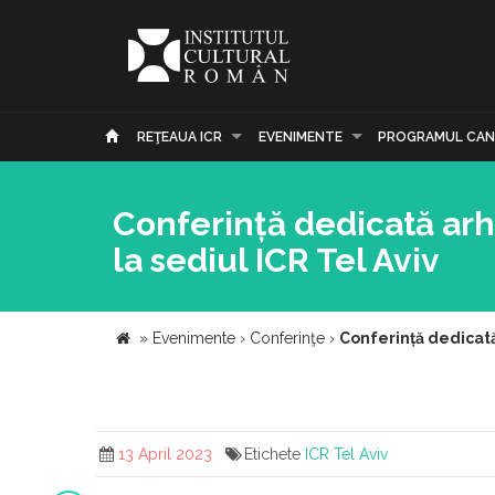
REŢEAUA ICR
EVENIMENTE
PROGRAMUL CAN
Conferință dedicată arh
la sediul ICR Tel Aviv
»
Evenimente
›
Conferinţe
›
Conferință dedicată
13 April 2023
Etichete
ICR Tel Aviv