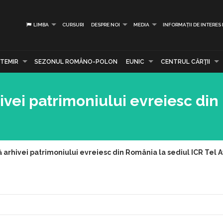
LIMBA
CURSURI
DESPRE NOI
MEDIA
INFORMAȚII DE INTERES
TEMIR
SEZONUL ROMÂNO-POLON
EUNIC
CENTRUL CĂRŢII
ivei patrimoniului evreiesc di
 arhivei patrimoniului evreiesc din România la sediul ICR Tel A