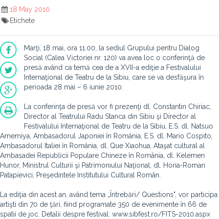
18 May 2010
Etichete
Marţi, 18 mai, ora 11.00, la sediul Grupului pentru Dialog
Social (Calea Victoriei nr. 120) va avea loc o conferinţă de
presă având ca temă cea de a XVII-a ediţie a Festivalului
Internaţional de Teatru de la Sibiu, care se va desfăşura în
perioada 28 mai – 6 iunie 2010.
La conferinţa de presă vor fi prezenţi dl. Constantin Chiriac,
Director al Teatrului Radu Stanca din Sibiu şi Director al
Festivalului Internaţional de Teatru de la Sibiu, E.S. dl. Natsuo
Amemiya, Ambasadorul Japoniei în România, E.S. dl. Mario Cospito,
Ambasadorul Italiei în România, dl. Que Xiaohua, Ataşat cultural al
Ambasadei Republicii Populare Chineze în România, dl. Kelemen
Hunor, Ministrul Culturii şi Patrimoniului Naţional, dl. Horia-Roman
Patapievici, Preşedintele Institutului Cultural Român.
La ediţia din acest an, având tema „Întrebări/ Questions", vor participa
artişti din 70 de ţări, fiind programate 350 de evenimente în 66 de
spatii de joc. Detalii despre festival: www.sibfest.ro/FITS-2010.aspx