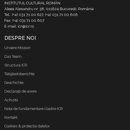
INSTITUTUL CULTURAL ROMÂN
Aleea Alexandru nr. 38, 011824 București, România
Tel.: (+4) 031 71 00 627, (+4) 031 71 00 606
Fax: (+4) 031 71 00 607
E-mail: icr@icr.ro
DESPRE NOI
Unsere Mission
Das Team
Structura ICR
Tätigkeitsberichte
Geschichte
Declaraţii de avere
Achizitii
Nota de fundamentare cladire ICR
Kontakt
Cookies & protectia datelor