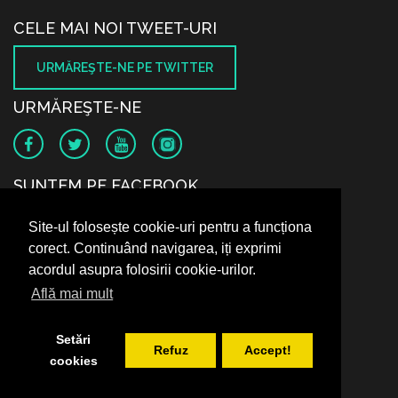
CELE MAI NOI TWEET-URI
URMĂREŞTE-NE PE TWITTER
URMĂREŞTE-NE
SUNTEM PE FACEBOOK
Site-ul folosește cookie-uri pentru a funcționa
corect. Continuând navigarea, iți exprimi
acordul asupra folosirii cookie-urilor.
Află mai mult
Setări
Refuz
Accept!
cookies