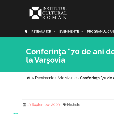
REŢEAUA ICR
EVENIMENTE
PROGRAMUL CAN
Conferinţa "70 de ani d
la Varşovia
»
Evenimente
›
Arte vizuale
›
Conferinţa "70 de 
19 September 2009
Etichete