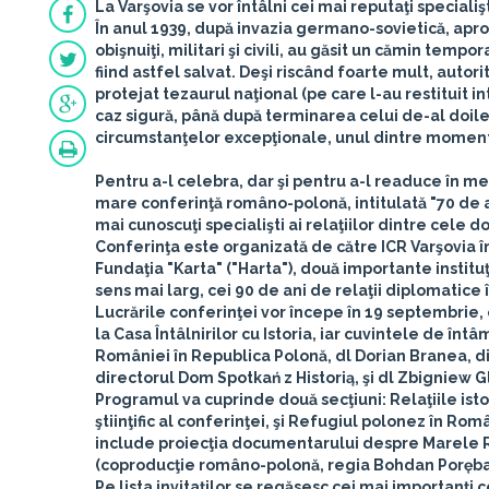
La Varşovia se vor întâlni cei mai reputaţi speciali
În anul 1939, după invazia germano-sovietică, apro
obişnuiţi, militari şi civili, au găsit un cămin te
fiind astfel salvat. Deşi riscând foarte mult, autori
protejat tezaurul naţional (pe care l-au restituit in
caz sigură, până după terminarea celui de-al doil
circumstanţelor excepţionale, unul dintre moment
Pentru a-l celebra, dar şi pentru a-l readuce în m
mare conferinţă româno-polonă, intitulată
"70 de 
mai cunoscuţi specialişti ai relaţiilor dintre cele do
Conferinţa este organizată de către
ICR Varşovia
î
Fundaţia "Karta
" ("Harta"), două importante instit
sens mai larg, cei 90 de ani de relaţii diplomatice 
Lucrările conferinţei vor începe în
19 septembrie
,
la Casa Întâlnirilor cu Istoria, iar cuvintele de întâ
României în Republica Polonă, dl
Dorian Branea
, 
directorul Dom Spotkań z Historią, şi dl
Zbigniew G
Programul va cuprinde două secţiuni: Relaţiile i
ştiinţific al conferinţei, şi Refugiul polonez în R
include proiecţia documentarului despre Marele Ref
(coproducţie româno-polonă, regia Bohdan Poręba
Pe lista invitaţilor se regăsesc cei mai importanţi c