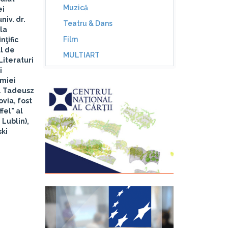
Muzică
ei
niv. dr.
Teatru & Dans
 la
Film
nţific
ul de
MULTIART
Literaturi
i
emiei
.
Tadeusz
via, fost
fel" al
Lublin),
ki