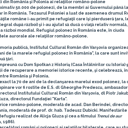
şti din România şi Polonia ai relaţiilor româno-polone
ximativ 50.000 de polonezi, de la membri ai Guvernului până la
mporar în România. Tezaurul Poloniei a luat de asemenea drumul 
tăţile române i-au primit pe refugiaţii care îşi pierduseră ţara, 
tegral după război) şi i-au ajutat să ducă o viaţă relativ normală,
ea război mondial. Refugiul polonez în România este, în ciuda
ele aurorale ale relaţiilor româno-polone.
emoria publică,
Institutul Cultural Român din Varşovia
organizea
ani de la marele refugiul polonez în România
", la care sunt invi
uă ţări.
mpreună cu
Dom Spotkań z Historią
(Casa Întâlnirilor cu Istoria) ş
uţii de recuperare a memoriei istorice recente, şi celebrează, î
între România şi Polonia.
 exact la 70 de ani de la declanşarea marelui exod polonez, la 
mpinare vor fi rostite de
E.S. dl Gheorghe Predescu
, ambasador
directorul Institutului Cultural Român din Varşovia, dl
Piotr Jaku
luza
, directorul Fundaţiei "Karta".
storice româno-polone, moderată de
acad. Dan Berindei
, directo
omânia, moderată de
prof. dr. hab. Tadeusz Dubicki
. Manifestările
ugiu realizat de Alicja Gluza şi cea a filmului
Trenul de aur
, 1986).
ercetători români şi polonezi ai relaţiilor bilaterale, care au st