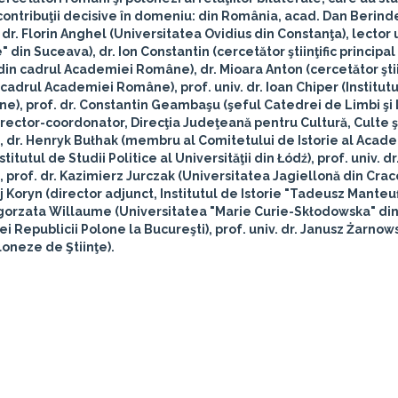
ontribuţii decisive în domeniu: din România, acad.
Dan Berind
 dr.
Florin Anghel
(Universitatea Ovidius din Constanţa), lector u
" din Suceava), dr.
Ion Constantin
(cercetător ştiinţific principal
i din cadrul Academiei Române), dr.
Mioara Anton
(cercetător ştii
in cadrul Academiei Române), prof. univ. dr.
Ioan Chiper
(Institut
e), prof. dr.
Constantin Geambaşu
(şeful Catedrei de Limbi şi 
irector-coordonator, Direcţia Judeţeană pentru Cultură, Culte ş
, dr.
Henryk Bułhak
(membru al Comitetului de Istorie al Acad
nstitutul de Studii Politice al Universităţii din Łódź), prof. univ. dr
 prof. dr.
Kazimierz Jurczak
(Universitatea Jagiellonă din Craco
j Koryn
(director adjunct, Institutul de Istorie "Tadeusz Manteuf
gorzata Willaume
(Universitatea "Marie Curie-Skłodowska" din 
ei Republicii Polone la Bucureşti), prof. univ. dr.
Janusz Żarnows
loneze de Ştiinţe).