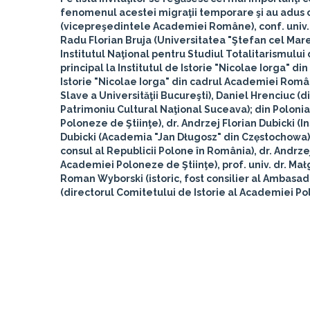
fenomenul acestei migraţii temporare şi au adus c
(vicepreşedintele Academiei Române), conf. univ.
Radu Florian Bruja
(Universitatea "Ştefan cel Mare
Institutul Naţional pentru Studiul Totalitarismulu
principal la Institutul de Istorie "Nicolae Iorga" d
Istorie "Nicolae Iorga" din cadrul Academiei Român
Slave a Universităţii Bucureşti),
Daniel Hrenciuc
(d
Patrimoniu Cultural Naţional Suceava); din Polonia
Poloneze de Ştiinţe), dr.
Andrzej Florian Dubicki
(I
Dubicki
(Academia "Jan Długosz" din Częstochowa),
consul al Republicii Polone în România), dr.
Andrze
Academiei Poloneze de Ştiinţe), prof. univ. dr.
Mał
Roman Wyborski
(istoric, fost consilier al Ambasad
(directorul Comitetului de Istorie al Academiei Po