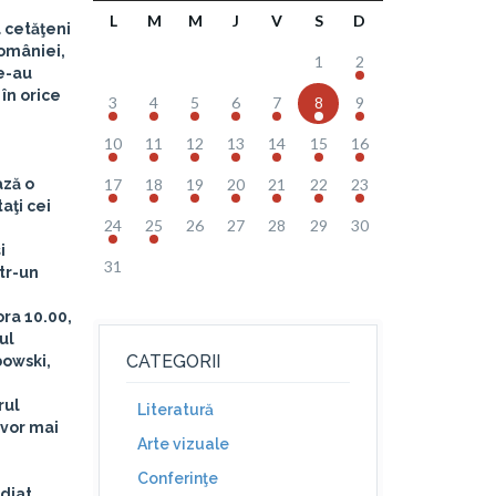
L
M
M
J
V
S
D
 cetăţeni
României,
1
2
le-au
 în orice
3
4
5
6
7
8
9
10
11
12
13
14
15
16
ză o
17
18
19
20
21
22
23
taţi cei
24
25
26
27
28
29
30
i
31
ntr-un
ora 10.00,
ul
CATEGORII
bowski
,
rul
Literatură
 vor mai
Arte vizuale
Conferinţe
udiat