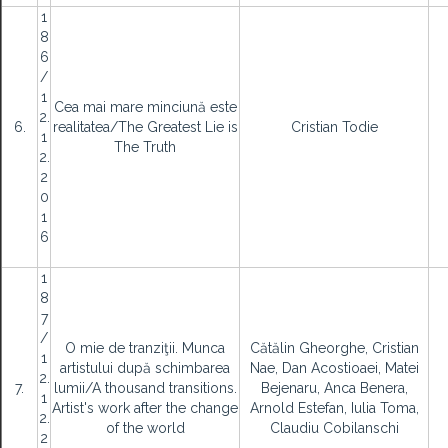
1
8
6
/
1
Cea mai mare minciună este
2.
6.
realitatea/The Greatest Lie is
Cristian Todie
1
The Truth
2.
2
0
1
6
1
8
7
/
O mie de tranziţii. Munca
Cătălin Gheorghe, Cristian
1
artistului după schimbarea
Nae, Dan Acostioaei, Matei
2.
7.
lumii/A thousand transitions.
Bejenaru, Anca Benera,
1
Artist's work after the change
Arnold Estefan, Iulia Toma,
2.
of the world
Claudiu Cobilanschi
2