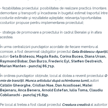
- fezabilitatea proiectului: posibilitatea de realizare practică (montare,
demontare şi transport) şi încadrarea în bugetul estimat (raportul între
costurile estimate şi rezultatele aşteptate; relevanţa/oportunitatea
costurilor propuse pentru implementarea proiectului);
- strategia de promovare a proiectului în cadrul Bienalei şi în afara
acesteia.
În urma centralizării punctajelor acordate de fiecare membru al
comisiei, a fost desemnat câștigător proiectul
Geta Brătescu-Apariții,
autori
Geta Brătescu, Magda Radu, Corina Bucea, Diana Ursan,
Raymond Bobar, Dan Burzo, Frederic Eyl, Steffen Oestreich,
Marian Manten - punctaj 86,71p.
În ordinea punctajelor obținute,
locul al doilea a revenit proiectului
O
mie de tranziții. Munca artistului după schimbarea lumii,
autori
Cătălin Gheorghe, Cristian Nae, Dan Acostioaei, Matei
Bejenaru, Anca Benera, Arnold Estefan, Iulia Toma, Claudiu
Cobilanschi - punctaj 76,85p.
Pe locul al treilea a fost clasat proiectul
Creatura creativă
al autorilor