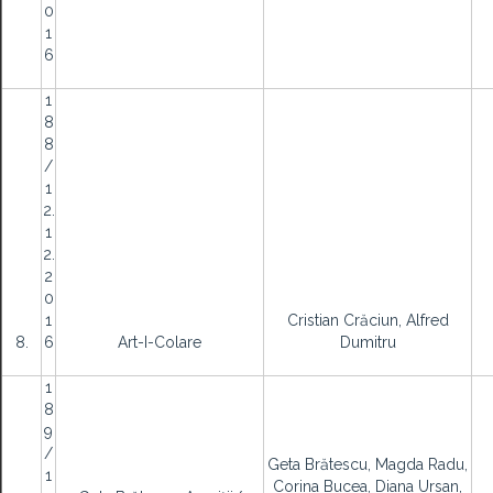
0
1
6
1
8
8
/
1
2.
1
2.
2
0
1
Cristian Crăciun, Alfred
8.
6
Art-I-Colare
Dumitru
1
8
9
/
Geta Brătescu, Magda Radu,
1
Corina Bucea, Diana Ursan,