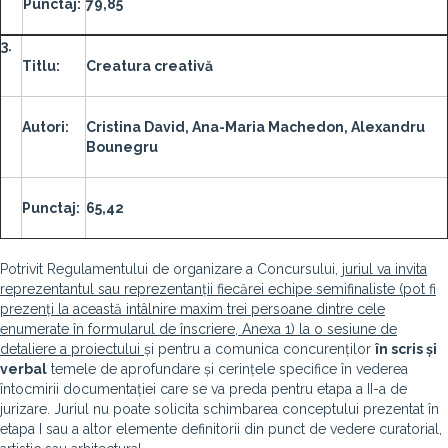
Punctaj:
79,85
3.
Titlu:
Creatura creativă
Autori:
Cristina David, Ana-Maria Machedon, Alexandru
Bounegru
Punctaj:
65,42
Potrivit Regulamentului de organizare a Concursului,
juriul va invita
reprezentantul sau reprezentanții fiecărei echipe semifinaliste (pot fi
prezenți la această intâlnire maxim trei persoane dintre cele
enumerate în formularul de înscriere, Anexa 1) la o sesiune de
detaliere a proiectului
și pentru a comunica concurenților
în scris și
verbal
temele de aprofundare și cerințele specifice în vederea
întocmirii documentației care se va preda pentru etapa a II-a de
jurizare. Juriul nu poate solicita schimbarea conceptului prezentat în
etapa I sau a altor elemente definitorii din punct de vedere curatorial,