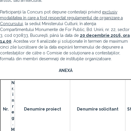
artistic sau arhitectural.
Participanţii la Concurs pot depune contestaţii privind
exclusiv
modalitatea în care a fost respectat regulamentul de organizare a
Concursului
, la sediul Ministerului Culturii, în atenţia
Compartimentului Monumente de For Public, Bd. Unirii, nr. 22, sector
3, cod 030833, Bucureşti, până la data de
20 decembrie 2016, ora
14.00
. Acestea vor fi analizate şi soluţionate în termen de maximum
cinci zile lucrătoare de la data expirării termenului de depunere a
contestaţiilor de către o Comisie de soluţionare a contestaţiilor,
formată din membri desemnaţi de instituţiile organizatoare.
ANEXĂ
N
r.
î
n
r
Nr.
Denumire proiect
Denumire solicitant
S
e
g
.
M