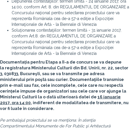
Depunerea contestaţiilor: termen limită - 24 ianuarie 2017, ora
14:00, conform Art. 8.
din REGULAMENTUL DE ORGANIZARE a
Concursului naţional pentru selectarea proiectului care va
reprezenta Româniala cea de-a 57-a ediţie a Expoziţiei
Internaţionale de Artă - la Biennale di Venezia
Soluţionarea contestaţiilor: termen limită - 31 ianuarie 2017,
conform Art.8.
din REGULAMENTUL DE ORGANIZARE a
Concursului naţional pentru selectarea proiectului care va
reprezenta Româniala cea de-a 57-a ediţie a Expoziţiei
Internaţionale de Artă - la Biennale di Venezia
Documentația pentru Etapa a II-a de concurs se va depune
la registratura Ministerului Culturii din Bd. Unirii, nr. 22, sector
3, 030833, Bucureşti, sau se va transmite pe adresa
ministerului prin poştă sau curier. Documentaţiile transmise
prin e-mail sau fax, cele incomplete, cele care nu respectă
cerinţele impuse de organizatori sau cele care vor ajunge la
Ministerul Culturii la o dată ulterioară datei de
16 ianuarie
2017, ora 14:00
, indiferent de modalitatea de transmitere, nu
vor fi luate în considerare.
Pe ambalajul proiectului se va menţiona: În atenţia
Compartimentului Monumente de For Public şi Arhitectură