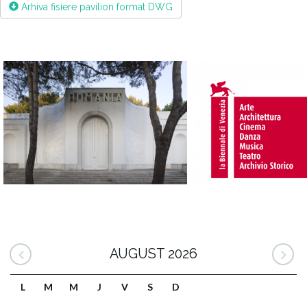
Arhiva fisiere pavilion format DWG
AUGUST 2026
L
M
M
J
V
S
D