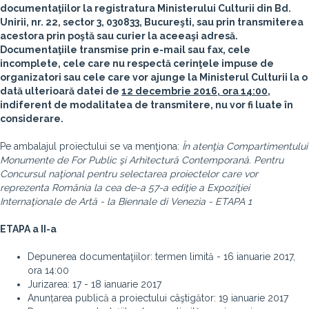
documentaţiilor la registratura Ministerului Culturii din Bd.
Unirii, nr. 22, sector 3, 030833, Bucureşti, sau prin transmiterea
acestora prin poştă sau curier la aceeaşi adresă.
Documentaţiile transmise prin e-mail sau fax, cele
incomplete, cele care nu respectă cerinţele impuse de
organizatori sau cele care vor ajunge la Ministerul Culturii la o
dată ulterioară datei de
12 decembrie 2016, ora 14:00
,
indiferent de modalitatea de transmitere, nu vor fi luate în
considerare.
Pe ambalajul proiectului se va menţiona:
În atenţia Compartimentului
Monumente de For Public şi Arhitectură Contemporană. Pentru
Concursul naţional pentru selectarea proiectelor care vor
reprezenta România la cea de-a 57-a ediţie a Expoziţiei
Internaţionale de Artă - la Biennale di Venezia - ETAPA 1
ETAPA a II-a
Depunerea documentaţiilor: termen limită - 16 ianuarie 2017,
ora 14:00
Jurizarea: 17 - 18 ianuarie 2017
Anunțarea publică a proiectului câştigător: 19 ianuarie 2017