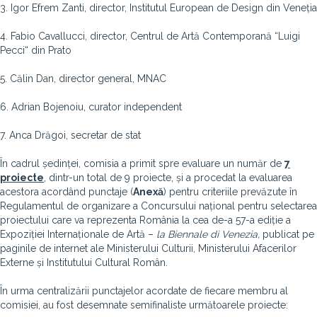
3. Igor Efrem Zanti, director, Institutul European de Design din Veneția
4. Fabio Cavallucci, director, Centrul de Artă Contemporană “Luigi
Pecci“ din Prato
5. Călin Dan, director general, MNAC
6. Adrian Bojenoiu, curator independent
7. Anca Drăgoi, secretar de stat
În cadrul ședinței, comisia a primit spre evaluare un număr de
7
proiecte
, dintr-un total de 9 proiecte, și a procedat la evaluarea
acestora acordând punctaje (
Anexă
) pentru criteriile prevăzute în
Regulamentul de organizare a Concursului național pentru selectarea
proiectului care va reprezenta România la cea de-a 57-a ediție a
Expoziției Internaționale de Artă –
la Biennale di Venezia,
publicat pe
paginile de internet ale Ministerului Culturii, Ministerului Afacerilor
Externe și Institutului Cultural Român.
În urma centralizării punctajelor acordate de fiecare membru al
comisiei, au fost desemnate semifinaliste următoarele proiecte: