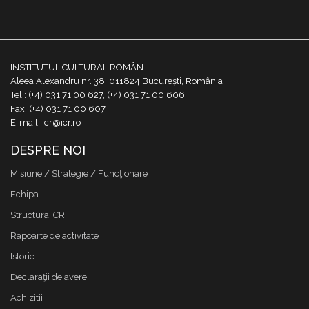
INSTITUTUL CULTURAL ROMÂN
Aleea Alexandru nr. 38, 011824 București, România
Tel.: (+4) 031 71 00 627, (+4) 031 71 00 606
Fax: (+4) 031 71 00 607
E-mail: icr@icr.ro
DESPRE NOI
Misiune / Strategie / Funcţionare
Echipa
Structura ICR
Rapoarte de activitate
Istoric
Declaraţii de avere
Achizitii