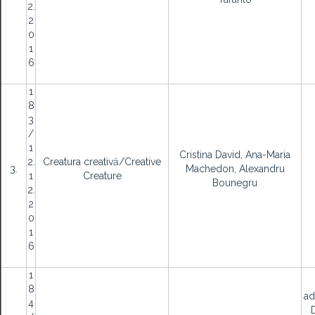
2.
2
0
1
6
1
8
3
/
1
Cristina David, Ana-Maria
2.
Creatura creativă/Creative
3.
Machedon, Alexandru
1
Creature
Bounegru
2.
2
0
1
6
1
8
ad
4