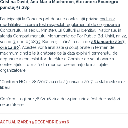
Cristina David, Ana-Maria Machedon, Alexandru Bounegru -
punctaj 51,28p.
Participanţii la Concurs pot depune contestaţii privind
exclusiv
modalitatea în care a fost respectat regulamentul de organizare a
Concursului
, la sediul Ministerului Culturii și Identității Naționale, în
atenţia Compartimentului Monumente de For Public, Bd. Unirii, nr. 22,
sector 3, cod 030833, Bucureşti, până la data de
26 ianuarie 2017,
*
ora 14.00
. Acestea vor fi analizate şi soluţionate în termen de
maximum cinci zile lucrătoare de la data expirării termenului de
depunere a contestaţiilor de către o Comisie de soluţionare a
contestaţiilor, formată din membri desemnați de instituțiile
organizatoare.
*Conform HG nr. 28/2017 ziua de 23 ianuarie 2017 se stabilește ca zi
liberă.
Conform Legii nr. 176/2016 ziua de 24 ianuarie a fost declarată zi
nelucrătoare.
ACTUALIZARE 15 DECEMBRIE 2016