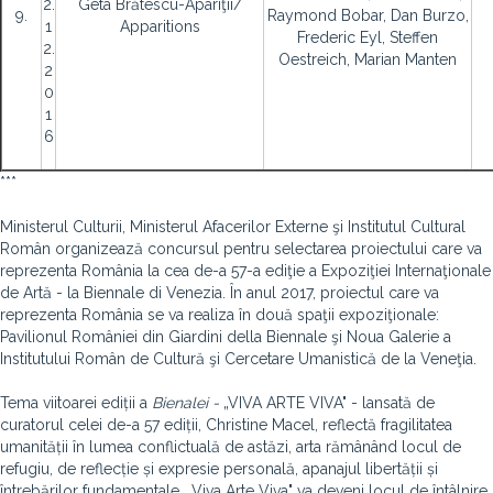
2.
Geta Brătescu-Apariţii/
9.
Raymond Bobar, Dan Burzo,
1
Apparitions
Frederic Eyl, Steffen
2.
Oestreich, Marian Manten
2
0
1
6
***
Ministerul Culturii, Ministerul Afacerilor Externe şi Institutul Cultural
Român organizează concursul pentru selectarea proiectului care va
reprezenta România la cea de-a 57-a ediţie a Expoziţiei Internaţionale
de Artă - la Biennale di Venezia.
În anul 2017, proiectul care va
reprezenta România se va realiza în două spaţii expoziţionale:
Pavilionul României din Giardini della Biennale şi Noua Galerie a
Institutului Român de Cultură şi Cercetare Umanistică de la Veneţia.
Tema viitoarei ediții a
Bienalei -
„VIVA ARTE VIVA" - lansată de
curatorul celei de-a 57 ediții, Christine Macel, reflectă fragilitatea
umanității în lumea conflictuală de astăzi, arta rămânând locul de
refugiu, de reflecție și expresie personală, apanajul libertății și
întrebărilor fundamentale. „Viva Arte Viva" va deveni locul de întâlnire