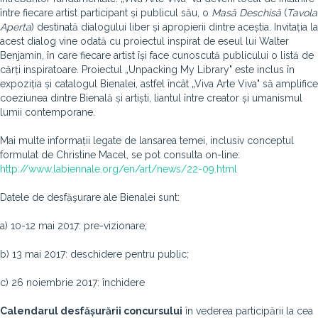
între fiecare artist participant și publicul său, o
Masă Deschisă
(
Tavola
Aperta
) destinată dialogului liber și apropierii dintre aceștia. Invitația la
acest dialog vine odată cu proiectul inspirat de eseul lui Walter
Benjamin, în care fiecare artist își face cunoscută publicului o listă de
cărți inspiratoare. Proiectul „Unpacking My Library" este inclus în
expoziția și catalogul Bienalei, astfel încât „Viva Arte Viva" să amplifice
coeziunea dintre Bienală și artiști, liantul între creator și umanismul
lumii contemporane.
Mai multe informații legate de lansarea temei, inclusiv conceptul
formulat de Christine Macel, se pot consulta on-line:
http://www.labiennale.org/en/art/news/22-09.html
Datele de desfăşurare ale Bienalei sunt:
a) 10-12 mai 2017: pre-vizionare;
b) 13 mai 2017: deschidere pentru public;
c) 26 noiembrie 2017: închidere
Calendarul desfășurării concursului
în vederea participării la cea