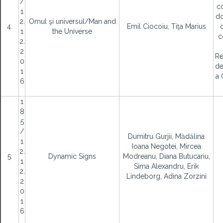
/
co
1
do
2.
Omul şi universul/Man and
4.
Emil Ciocoiu, Tiţa Marius
1
the Universe
c
2.
2
Re
0
de
1
a 
6
1
8
5
/
Dumitru Gurjii, Mădălina
1
Ioana Negotei, Mircea
2.
5.
Dynamic Signs
Modreanu, Diana Butucariu,
1
Sima Alexandru, Erik
2.
Lindeborg, Adina Zorzini
2
0
1
6