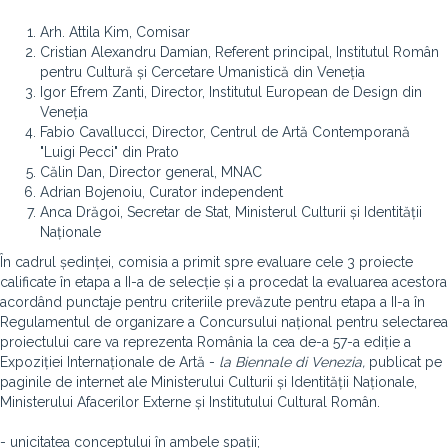
Arh. Attila Kim, Comisar
Cristian Alexandru Damian, Referent principal, Institutul Român
pentru Cultură și Cercetare Umanistică din Veneția
Igor Efrem Zanti, Director, Institutul European de Design din
Veneția
Fabio Cavallucci, Director, Centrul de Artă Contemporană
"Luigi Pecci" din Prato
Călin Dan, Director general, MNAC
Adrian Bojenoiu, Curator independent
Anca Drăgoi, Secretar de Stat, Ministerul Culturii și Identității
Naționale
În cadrul ședinței, comisia a primit spre evaluare cele 3 proiecte
calificate în etapa a II-a de selecție și a procedat la evaluarea acestora
acordând punctaje pentru criteriile prevăzute pentru etapa a II-a în
Regulamentul de organizare a Concursului național pentru selectarea
proiectului care va reprezenta România la cea de-a 57-a ediție a
Expoziției Internaționale de Artă -
la Biennale di Venezia,
publicat pe
paginile de internet ale Ministerului Culturii și Identității Naționale,
Ministerului Afacerilor Externe și Institutului Cultural Român.
- unicitatea conceptului în ambele spații;