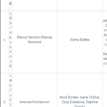
C
1
8
ad
0
/
co
0
do
9.
Eternul feminin/Eternal
1.
Elena Buftea
1
feminine
c
2.
2
Re
0
de
1
a 
6
1
8
2
/
1
Anca Bodea, Ioana Olăhuţ,
2.
2.
Imersie/Immersion
Olya Dubatova, Daphne
1
Taranto