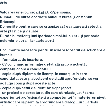
Arts.
Valoarea unei burse: 4 545 EUR/persoană.
Numărul de burse acordate anual: 2 burse „Constantin
Brâncuşi“
Domeniile pentru care se organizează evaluarea şi selecţia:
arte plastice şi vizuale.
Durata burselor: 3 luni (perioada mai-iulie 2014 şi perioada
noiembrie 2014 – ianuarie 2015)
Documente necesare pentru înscriere (dosarul de solicitare a
bursei):
- formularul de înscriere;
- CV conţinând informaţie detaliată asupra activităţii
competiţionale a candidatului;
- copie după diploma de licenţă; în condiţiile în care
candidatul este şi absolvent de studii aprofundate, se vor
adăuga copii şi după aceste acte;
- copie după actul de identitate/pașaport;
- un proiect de cercetare, din care să reiasă: justificarea
experienţei profesionale şi a competenţei în materie; un nivel
artistic care să permită aprofundarea dialogului cu artiştii