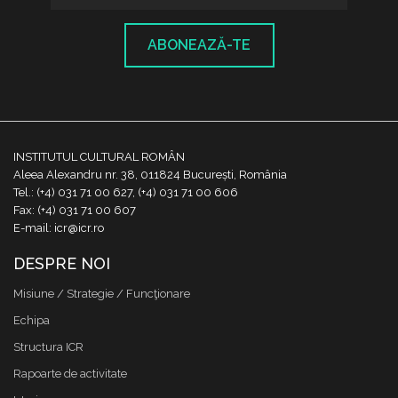
ABONEAZĂ-TE
INSTITUTUL CULTURAL ROMÂN
Aleea Alexandru nr. 38, 011824 București, România
Tel.: (+4) 031 71 00 627, (+4) 031 71 00 606
Fax: (+4) 031 71 00 607
E-mail: icr@icr.ro
DESPRE NOI
Misiune / Strategie / Funcţionare
Echipa
Structura ICR
Rapoarte de activitate