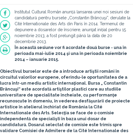
Institutul Cultural Român anunță lansarea unei noi sesiuni de
candidatură pentru bursele „Constantin Brâncuşi”, derulate la
Cité Internationale des Arts din Paris în 2014. Termenul de
depunere a dosarelor de înscriere, anunţat inițial pentru 15
noiembrie 2013, a fost prelungit până la data de 20
decembrie 2013.
În această sesiune vor fi acordate două burse - una în
perioada mai-iulie 2014 şi una în perioada noiembrie
2014 – ianuarie 2015.
Obiectivul burselor este de a introduce artiştii români în
circuitul valorilor europene, oferindu-le oportunitatea de a
lucra într-un mediu artistic internaţional. Bursa „ Constantin
Brâncuşi“ este acordată artiştilor plastici care au studiile
universitare de specialitate încheiate, cu performanţe
recunoscute în domeniu, în vederea desfăşurării de proiecte
artistice în atelierul închiriat de România la Cité
Internationale des Arts. Selecţia se face de o comisie
independentă de specialişti în baza unui dosar de
candidatură. Dosarul selectat de comisie este trimis spre
validare Comisiei de Admitere de la Cité Internationale des