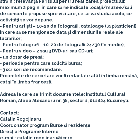
străini; relevanţa Parisului pentru realizarea proiectului:
maximum 2 pagini în care să fie indicate locaţii/muzee/săli
de concerte propuse spre vizitare, ce se va studia acolo, ce
activităţi se vor depune.
- Pentru artişti – 10-20 de fotografii, cataloage (la plasticieni)
în care să se menţioneze data şi dimensiunile reale ale
lucrărilor;
- Pentru fotografi – 10-20 de fotografii 24/30 (în medie);
- Pentru video – 2 sau 3 DVD-uri sau CD-uri;
- un dosar de presă;
- perioada pentru care solicită bursa;
- 3 scrisori de recomandare.
Proiectele de cercetare vor fi redactate atât în limba română,
cat şi în limba franceză.
Adresa la care se trimit documentele: Institutul Cultural
Român, Aleea Alexandru nr. 38, sector 1, 011824 Bucureşti.
Contact:
Cătălin Rogojinaru
Coordonator program Burse și rezidențe
Direcția Programe Interne
e-mail: catalin.rogojinaru@icr.ro