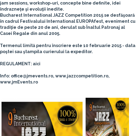
jam sessions, workshop-uri, concepte bine definite, idei
îndrazneţe şi evoluţii inedite.
Bucharest International JAZZ Competition 2015 se desfăşoară
în cadrul Festivalului International EUROPAfest, eveniment cu
tradiţie de peste 20 de ani, derulat sub Înaltul Patronaj al
Casei Regale din anul 2005.
Termenul limită pentru înscriere este
10 februarie 2015
- data
poştei sau ştampila curierului la expeditor.
REGULAMENT: aici
Info: office@jmevents.ro, www.jazzcompetition.ro,
www.jmEvents.ro