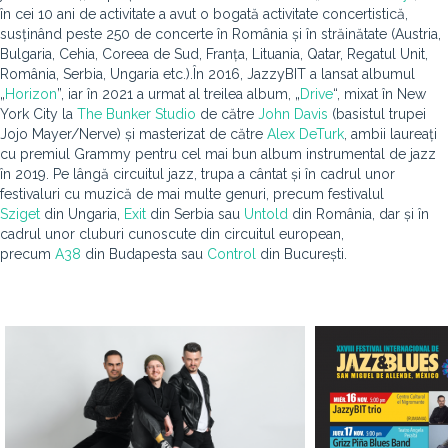
în cei 10 ani de activitate a avut o bogată activitate concertistică,
susținând peste 250 de concerte în România și în străinătate (Austria,
Bulgaria, Cehia, Coreea de Sud, Franța, Lituania, Qatar, Regatul Unit,
România, Serbia, Ungaria etc.).În 2016, JazzyBIT a lansat albumul
„
Horizon
”, iar în 2021 a urmat al treilea album, „
Drive
“, mixat în New
York City la
The Bunker Studio
de către
John Davis
(basistul trupei
Jojo Mayer/Nerve) și masterizat de către
Alex DeTurk
, ambii laureați
cu premiul Grammy pentru cel mai bun album instrumental de jazz
în 2019. Pe lângă circuitul jazz, trupa a cântat și în cadrul unor
festivaluri cu muzică de mai multe genuri, precum festivalul
Sziget
din Ungaria,
Exit
din Serbia sau
Untold
din România, dar și în
cadrul unor cluburi cunoscute din circuitul european,
precum
A38
din Budapesta sau
Control
din București.