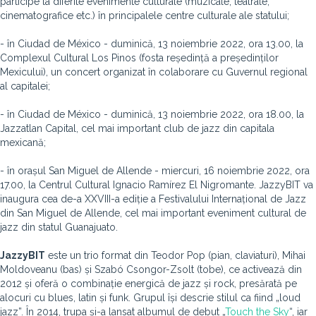
participe la diferite evenimente culturale (muzicale, teatrale,
cinematografice etc.) în principalele centre culturale ale statului;
- în Ciudad de México - duminică, 13 noiembrie 2022, ora 13.00, la
Complexul Cultural Los Pinos (fosta reședință a președinților
Mexicului), un concert organizat în colaborare cu Guvernul regional
al capitalei;
- în Ciudad de México - duminică, 13 noiembrie 2022, ora 18.00, la
Jazzatlan Capital, cel mai important club de jazz din capitala
mexicană;
- în orașul San Miguel de Allende - miercuri, 16 noiembrie 2022, ora
17.00, la Centrul Cultural Ignacio Ramírez El Nigromante. JazzyBIT va
inaugura cea de-a XXVIII-a ediție a Festivalului Internațional de Jazz
din San Miguel de Allende, cel mai important eveniment cultural de
jazz din statul Guanajuato.
JazzyBIT
este un trio format din Teodor Pop (pian, claviaturi), Mihai
Moldoveanu (bas) și Szabó Csongor-Zsolt (tobe), ce activează din
2012 și oferă o combinație energică de jazz și rock, presărată pe
alocuri cu blues, latin și funk. Grupul își descrie stilul ca fiind „loud
jazz”. În 2014, trupa și-a lansat albumul de debut „
Touch the Sky
“, iar