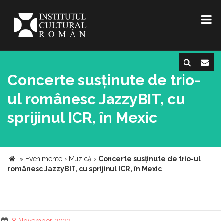
Concerte susținute de trio-
ul românesc JazzyBIT, cu
sprijinul ICR, în Mexic
»
Evenimente
›
Muzică
›
Concerte susținute de trio-ul
românesc JazzyBIT, cu sprijinul ICR, în Mexic
8 November 2022