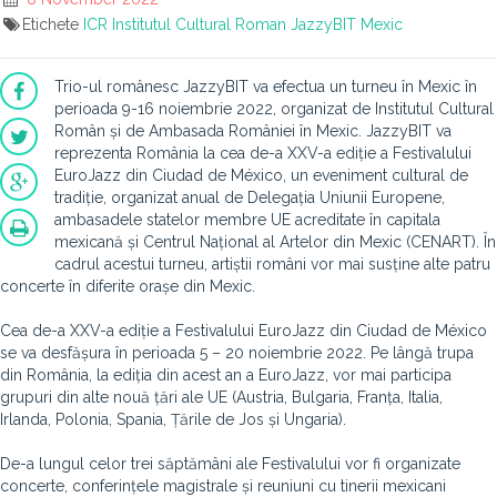
Etichete
ICR
Institutul Cultural Roman
JazzyBIT
Mexic
Trio-ul românesc JazzyBIT va efectua un turneu în Mexic în
perioada 9-16 noiembrie 2022, organizat de Institutul Cultural
Român și de Ambasada României în Mexic. JazzyBIT va
reprezenta România la cea de-a XXV-a ediție a Festivalului
EuroJazz din Ciudad de México, un eveniment cultural de
tradiție, organizat anual de Delegația Uniunii Europene,
ambasadele statelor membre UE acreditate în capitala
mexicană și Centrul Național al Artelor din Mexic (CENART). În
cadrul acestui turneu, artiștii români vor mai susține alte patru
concerte în diferite orașe din Mexic.
Cea de-a XXV-a ediție a Festivalului EuroJazz din Ciudad de México
se va desfășura în perioada 5 – 20 noiembrie 2022. Pe lângă trupa
din România, la ediția din acest an a EuroJazz, vor mai participa
grupuri din alte nouă țări ale UE (Austria, Bulgaria, Franța, Italia,
Irlanda, Polonia, Spania, Țările de Jos și Ungaria).
De-a lungul celor trei săptămâni ale Festivalului vor fi organizate
concerte, conferințele magistrale și reuniuni cu tinerii mexicani