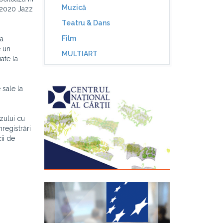
Muzică
R 2020 Jazz
Teatru & Dans
Film
ca
e un
MULTIART
ate la
 sale la
zului cu
registrări
ii de