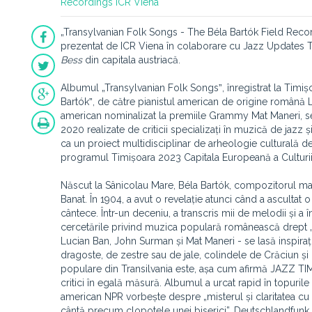
Recordings
ICR Viena
„Transylvanian Folk Songs - The Béla Bartók Field Recor
prezentat de ICR Viena în colaborare cu Jazz Updates Ti
Bess
din capitala austriacă.
Albumul „Transylvanian Folk Songsˮ, înregistrat la Timișo
Bartókˮ, de către pianistul american de origine română Lu
american nominalizat la premiile Grammy Mat Maneri, se
2020 realizate de criticii specializați în muzică de jazz
ca un proiect multidisciplinar de arheologie culturală d
programul Timișoara 2023 Capitala Europeană a Culturii
Născut la Sânicolau Mare, Béla Bartók, compozitorul magh
Banat. În 1904, a avut o revelație atunci când a ascultat 
cântece. Într-un deceniu, a transcris mii de melodii și a 
cercetările privind muzica populară românească drept „sc
Lucian Ban, John Surman și Mat Maneri - se lasă inspiraț
dragoste, de zestre sau de jale, colindele de Crăciun și 
populare din Transilvania este, așa cum afirmă JAZZ TIMES
critici în egală măsură. Albumul a urcat rapid în topuri
american NPR vorbește despre „misterul și claritatea cu 
cântă precum clopotele unei biserici”. Deutschlandfunk 