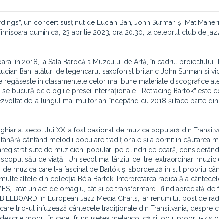
dings”, un concert susținut de Lucian Ban, John Surman și Mat Maneri, 
mișoara duminică, 23 aprilie 2023, ora 20.30, la celebrul club de ja
ara, în 2018, la Sala Barocă a Muzeului de Artă, în cadrul proiectului 
cian Ban, alături de legendarul saxofonist britanic John Surman și vio
 regăsește în clasamentele celor mai bune materiale discografice ale
 și se bucură de elogiile presei internaționale. „Retracing Bartókˮ este
ezvoltat de-a lungul mai multor ani începând cu 2018 și face parte din
.
iar al secolului XX, a fost pasionat de muzica populară din Transilva
o tânără cântând melodii populare tradiționale și a pornit în căutarea m
înregistrat sute de muzicieni populari pe cilindri de ceară, considerând
opul său de viață”. Un secol mai târziu, cei trei extraordinari muzici
i de muzica care l-a fascinat pe Bartók și abordează în stil propriu câ
multe altele din colecția Béla Bartók. Interpretarea radicală a cântecel
, „atât un act de omagiu, cât și de transformare”, fiind apreciată de f
le BILLBOARD, în European Jazz Media Charts, iar renumitul post de rad
care trio-ul infuzează cântecele tradiționale din Transilvania, despre 
descrie modul în care „frumusețea melancolică și jocul propriu-zis o