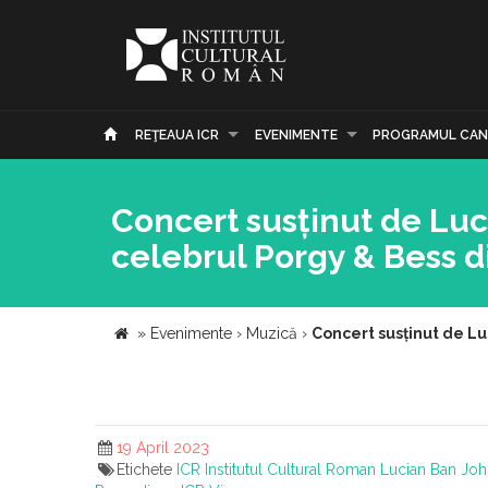
REŢEAUA ICR
EVENIMENTE
PROGRAMUL CAN
Concert susținut de Luc
celebrul Porgy & Bess d
»
Evenimente
›
Muzică
›
Concert susținut de Lu
19 April 2023
Etichete
ICR
Institutul Cultural Roman
Lucian Ban
Joh