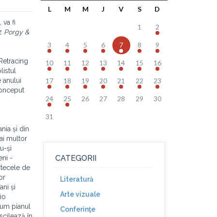
L
M
M
J
V
S
D
va fi
1
2
zz
Porgy &
3
4
5
6
7
8
9
„Retracing
10
11
12
13
14
15
16
listul
 anului
17
18
19
20
21
22
23
 conceput
24
25
26
27
28
29
30
31
nia și din
ai multor
u-și
CATEGORII
eni -
ntecele de
or
Literatură
ani și
Arte vizuale
io
cum pianul
Conferinţe
scilează în