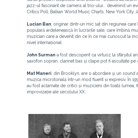
jazz-ul fascinant de cameră al trio-ului... devenind un
Critics Poll, Balkan World Music Charts, New York Cit
Lucian Ban
, originar dintr-un mic sat din regiunea care 
populară ardelenească în lucrările sale, care îmbină muzi
muzician care a devenit din ce în ce mai cunoscut la înc
nivel internațional.
John Surman
a fost descoperit ca virtuoz la sfârșitul a
saxofon sopran, clarinet bas și clape pot fi ascultate pe 
Mat Maneri
, din Brooklyn, are o abordare şi un sound a
muzica microtonală într-un mod fluent și expresiv. În 1990
au fost aclamate de critici și muzicieni din toată lumea, 
improvizație ale secolului XX.