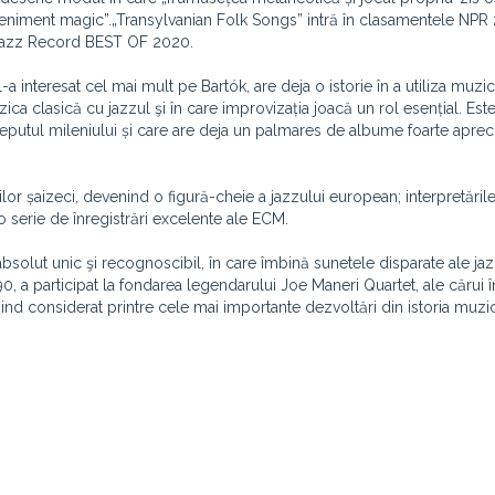
 eveniment magic”.„Transylvanian Folk Songs” intră în clasamentele NP
y Jazz Record BEST OF 2020.
l-a interesat cel mai mult pe Bartók, are deja o istorie în a utiliza muzi
ca clasică cu jazzul şi în care improvizația joacă un rol esențial. Est
eputul mileniului și care are deja un palmares de albume foarte apreci
nilor șaizeci, devenind o figură-cheie a jazzului european; interpretările
o serie de înregistrări excelente ale ECM.
bsolut unic şi recognoscibil, în care îmbină sunetele disparate ale jaz
, a participat la fondarea legendarului Joe Maneri Quartet, ale cărui în
fiind considerat printre cele mai importante dezvoltări din istoria muzic