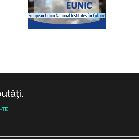
utăţi.
-TE