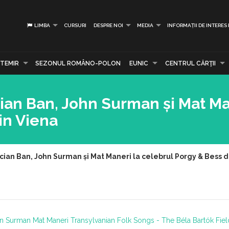
LIMBA
CURSURI
DESPRE NOI
MEDIA
INFORMAȚII DE INTERES
TEMIR
SEZONUL ROMÂNO-POLON
EUNIC
CENTRUL CĂRŢII
ian Ban, John Surman și Mat Ma
in Viena
cian Ban, John Surman și Mat Maneri la celebrul Porgy & Bess d
n Surman
Mat Maneri
Transylvanian Folk Songs - The Béla Bartók Fiel