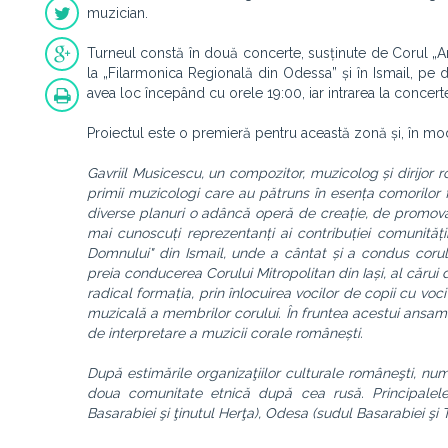
muzician.
Turneul constă în două concerte, susținute de Corul „Ar
la „Filarmonica Regională din Odessa” și în Ismail, pe 
avea loc începând cu orele 19:00, iar intrarea la concerte
Proiectul este o premieră pentru această zonă și, în mod 
Gavriil Musicescu, un compozitor, muzicolog și dirijor r
primii muzicologi care au pătruns în esența comorilor
diverse planuri o adâncă operă de creație, de promovare
mai cunoscuți reprezentanți ai contribuției comunităț
Domnului" din Ismail, unde a cântat și a condus coru
preia conducerea Corului Mitropolitan din Iași, al cărui di
radical formația, prin înlocuirea vocilor de copii cu voci
muzicală a membrilor corului. În fruntea acestui ansamb
de interpretare a muzicii corale românești.
După estimările organizaţiilor culturale româneşti, n
doua comunitate etnică după cea rusă. Principalele 
Basarabiei şi ţinutul Herţa), Odesa (sudul Basarabiei şi