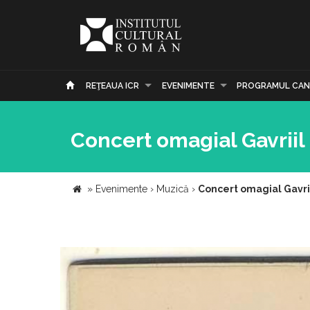
REŢEAUA ICR
EVENIMENTE
PROGRAMUL CAN
Concert omagial Gavrii
»
Evenimente
›
Muzică
›
Concert omagial Gavri