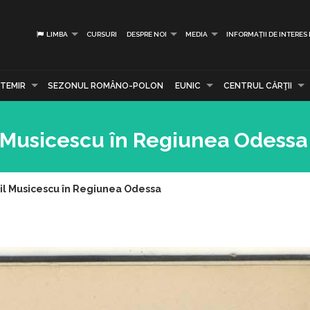
LIMBA
CURSURI
DESPRE NOI
MEDIA
INFORMAȚII DE INTERES
TEMIR
SEZONUL ROMÂNO-POLON
EUNIC
CENTRUL CĂRŢII
l Musicescu în Regiunea Odessa
il Musicescu în Regiunea Odessa