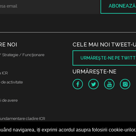
ABONEAZĂ
RE NOI
CELE MAI NOI TWEET-U
/ Strategie / Funcţionare
URMĂREŞTE-NE PE TWITT
URMĂREŞTE-NE
a ICR
de activitate
i de avere
fundamentare cladire ICR
uând navigarea, iți exprimi acordul asupra folosirii cookie-urilor