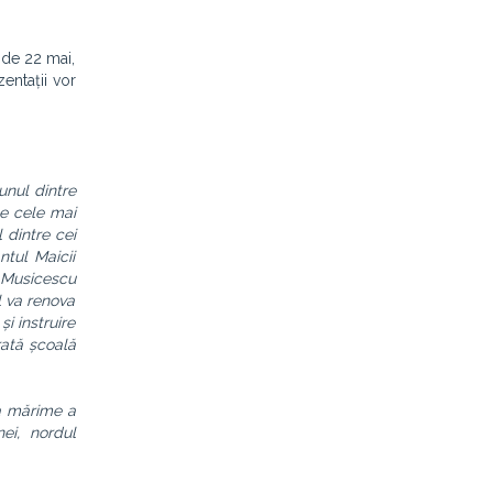
 de 22 mai,
entații vor
unul dintre
pe cele mai
 dintre cei
ntul Maicii
l Musicescu
ul va renova
și instruire
rată școală
ca mărime a
ei, nordul