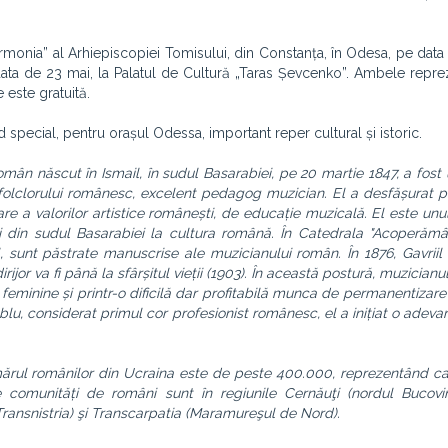
monia” al Arhiepiscopiei Tomisului, din Constanța, în Odesa, pe data
data de 23 mai, la Palatul de Cultură „Taras Șevcenko”. Ambele reprez
 este gratuită.
special, pentru orașul Odessa, important reper cultural și istoric.
omân născut în Ismail, în sudul Basarabiei, pe 20 martie 1847, a fost 
 folclorului românesc, excelent pedagog muzician. El a desfășurat 
 a valorilor artistice românești, de educație muzicală. El este unul
ii din sudul Basarabiei la cultura română. În Catedrala "Acoperămâ
l, sunt păstrate manuscrise ale muzicianului român.
În 1876, Gavrii
rijor va fi până la sfârșitul vieții (1903). În această postură, muzician
 feminine și printr-o dificilă dar profitabilă munca de permanentizare 
lu, considerat primul cor profesionist românesc, el a inițiat o adeva
umărul românilor din Ucraina este de peste 400.000, reprezentând 
comunități de români sunt în regiunile Cernăuţi (nordul Bucovin
 Transnistria) şi Transcarpatia (Maramureşul de Nord).