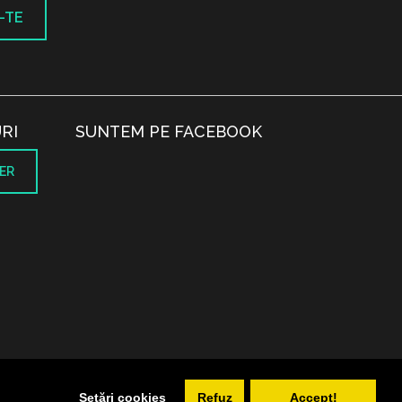
-TE
RI
SUNTEM PE FACEBOOK
ER
.
Setări cookies
Refuz
Accept!