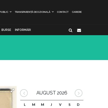
 PUBLIC
TRANSPARENȚĂ DECIZIONALĂ
CONTACT
CARIERE
BURSE
INFORMĂRI
AUGUST 2026
L
M
M
J
V
S
D