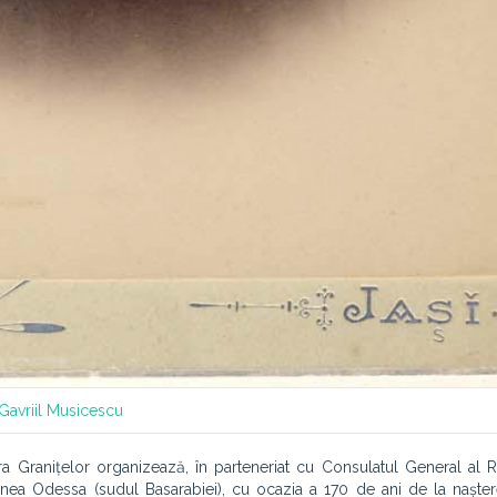
Gavriil Musicescu
ara Granițelor organizează, în parteneriat cu Consulatul General al 
nea Odessa (sudul Basarabiei), cu ocazia a 170 de ani de la nașter