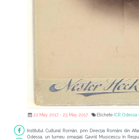
22 May 2017 - 23 May 2017
Etichete
ICR
Odessa
Institutul Cultural Român, prin Direcția Români din Af
Odessa, un turneu omagial Gavriil Musicescu în Regiu