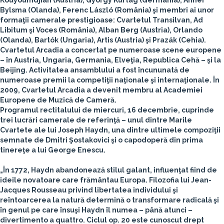
Kouyoumdjian (Austria), György Kurtág (Germania), Anner
Bylsma (Olanda), Ferenc László (România) şi membri ai unor
formaţii camerale prestigioase: Cvartetul Transilvan, Ad
Libitum şi Voces (România), Alban Berg (Austria), Orlando
(Olanda), Bartók (Ungaria), Artis (Austria) şi Prazák (Cehia).
Cvartetul Arcadia a concertat pe numeroase scene europene
– în Austria, Ungaria, Germania, Elveţia, Republica Cehă – şi la
Beijing. Activitatea ansamblului a fost încununată de
numeroase premii la competiţii naţionale şi internaţionale. În
2009, Cvartetul Arcadia a devenit membru al Academiei
Europene de Muzică de Cameră.
Programul rectitalului de miercuri, 16 decembrie, cuprinde
trei lucrări camerale de referinţă – unul dintre Marile
Cvartete ale lui Joseph Haydn, una dintre ultimele compoziţii
semnate de Dmitri Şostakovici şi o capodoperă din prima
tinereţe a lui George Enescu.
„În 1772, Haydn abandonează stilul galant, influenţat fiind de
ideile novatoare care frământau Europa. Filozofia lui Jean-
Jacques Rousseau privind libertatea individului şi
reîntoarcerea la natură determină o transformare radicală şi
în genul pe care însuşi Haydn îl numea – până atunci –
divertimento a quattro. Ciclul op. 20 este cunoscut drept