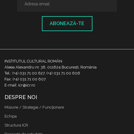
ABONEAZĂ-TE
INSTITUTUL CULTURAL ROMÂN
Aleea Alexandru nr. 38, 011824 București, România
Tel.: (+4) 031 71 00 627, (+4) 031 71 00 606
Fax: (+4) 031 71 00 607
E-mail: icr@icr.ro
DESPRE NOI
Misiune / Strategie / Funcţionare
Echipa
Structura ICR