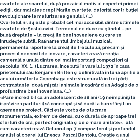
cvartete ale soarelui, după prozaicul motiv al copertei primei
ediţii, dar mai ales drept Marile cvartete, datorită contribuţiei
revoluţionare la maturizarea genului. (...)
Cvartetul nr. 14 este probabil cel mai accesibil dintre ultimele
cvartete de Şostakovici. Termenul ne duce cu gândul – pe
bună dreptate – la creaţiile beethoveniene cu care se
înrudeşte subtil. Rafinamentul limbajului muzical,
permanenta raportare la creaţiile trecutului, precum şi
procesul neobosit de inovare, caracterizează creaţia
camerală a unuia dintre cei mai importanţi compozitori ai
secolului XX. (...) Lucrarea, începută în vara lui 1972 în casa
prietenului său Benjamin Britten şi definitivată în luna aprilie a
anului următor la Copenhaga este structurată în trei părţi
contrastante, două mişcări animate încadrând un Adagio de o
profunzime beethoveniană. (...)
«Pare incredibil ca un adolescent de 18 ani (19 neîmpliniţi la
isprăvirea partiturii) să conceapă şi să ducă la bun sfârşit un
asemenea proiect. Căci este vorba de o lucrare
monumentală, extrem de densă, cu o durată de aproape trei
sferturi de oră, perfect originală şi de o mare unitate». Iată
cum caracterizează Octuorul op. 7 compozitorul şi profundul
analist al operei lui Enescu, Pascal Bentoiu. Creaţie a unui