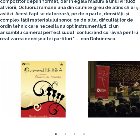
compozitor deplin format, dar în egală măsură a unui virtuoz
al viorii, Octuorul rămâne una din culmile greu de atins chiar şi
astăzi. Acest fapt se datorează, pe de o parte, densităţii şi
complexităţii materialului sonor, pe de alta, dificultăţilor de
ordin tehnic care necesită nu opt instrumentişti, ci un
ansamblu cameral perfect sudat, conlucrând cu râvnă pentru
realizarea neobişnuitei partituri." –
Ioan Dobrinescu