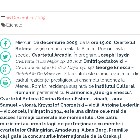
16 December 2009
Etichete
Miercuri,
16 decembrie 2009
, de la
ora 19.00
,
Cvartetul
Belcea
susţine un nou recital la Ateneul Român. Invitat
special:
Cvartetul Arcadia
. În program:
Joseph Haydn
–
Cvartetul în Do Major op. 20 nr. 2
;
Dmitri Şostakovici
–
Cvartetul nr. 14 în Fa diez Major op. 142
;
George Enescu
–
Octetul în Do Major op. 7
. Recitalul este ultimul eveniment din
cadrul rezidenţei prestigiosului ansamblu londonez la
Ateneul Român, rezidenţă susţinută de
Institutul Cultural
Român
în parteneriat cu
Filarmonica „George Enescu".
Cvartetul Belcea
(
Corina Belcea-Fisher
– vioară,
Laura
Samuel
– vioară,
Krzysztof Chorzelski
– violă,
Antoine Lederlin
– violoncel), înfiinţat în 1994, este una dintre cele mai de
succes formaţii camerale ale momentului. Cei patru
muzicieni au urmat stagii de perfecţionare cu membrii
cvartetelor Chilingirian, Amadeus şi Alban Berg. Premiile
câştigate la concursurile internaţionale de la Osaka şi