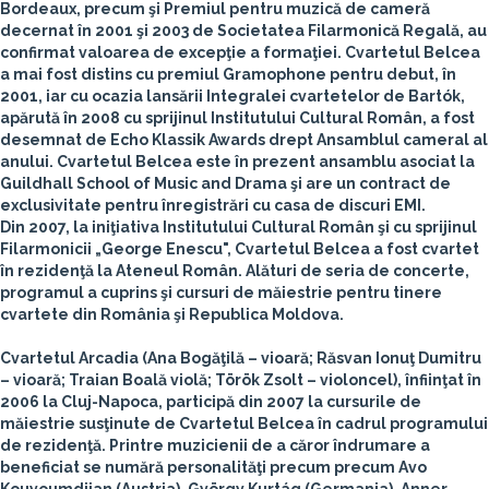
Bordeaux, precum şi Premiul pentru muzică de cameră
decernat în 2001 şi 2003 de Societatea Filarmonică Regală, au
confirmat valoarea de excepţie a formaţiei. Cvartetul Belcea
a mai fost distins cu premiul Gramophone pentru debut, în
2001, iar cu ocazia lansării Integralei cvartetelor de Bartók,
apărută în 2008 cu sprijinul Institutului Cultural Român, a fost
desemnat de Echo Klassik Awards drept Ansamblul cameral al
anului. Cvartetul Belcea este în prezent ansamblu asociat la
Guildhall School of Music and Drama şi are un contract de
exclusivitate pentru înregistrări cu casa de discuri EMI.
Din 2007, la iniţiativa Institutului Cultural Român şi cu sprijinul
Filarmonicii „George Enescu", Cvartetul Belcea a fost cvartet
în rezidenţă la Ateneul Român. Alături de seria de concerte,
programul a cuprins şi cursuri de măiestrie pentru tinere
cvartete din România şi Republica Moldova.
Cvartetul Arcadia
(
Ana Bogăţilă
– vioară;
Răsvan Ionuţ Dumitru
– vioară;
Traian Boală violă
;
Török Zsolt
– violoncel), înfiinţat în
2006 la Cluj-Napoca, participă din 2007 la cursurile de
măiestrie susţinute de Cvartetul Belcea în cadrul programului
de rezidenţă. Printre muzicienii de a căror îndrumare a
beneficiat se numără personalităţi precum precum Avo