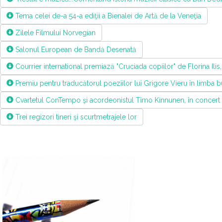
Tema celei de-a 54-a ediţii a Bienalei de Artă de la Veneţia
Zilele Filmului Norvegian
Salonul European de Bandă Desenată
Courrier international premiază "Cruciada copiilor" de Florina Ilis,
Premiu pentru traducătorul poeziilor lui Grigore Vieru în limba 
Cvartetul ConTempo şi acordeonistul Timo Kinnunen, în concert
Trei regizori tineri şi scurtmetrajele lor