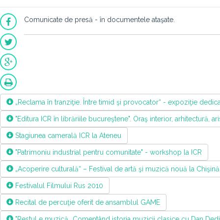
Comunicate de presă - în documentele ataşate.
„Reclama în tranziţie. Între timid şi provocator“ - expoziţie dedi
"Editura ICR în librăriile bucureştene". Oraş interior, arhitectură, ar
Stagiunea camerală ICR la Ateneu
"Patrimoniu industrial pentru comunitate" - workshop la ICR
„Acoperire culturală“ – Festival de artă şi muzică nouă la Chişin
Festivalul Filmului Rus 2010
Recital de percuţie oferit de ansamblul GAME
"Restul e muzică...Comentând istoria muzicii clasice cu Dan Dediu 