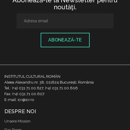
Abonează-te la Newsletter pentru
noutăţi.
ABONEAZĂ-TE
INSTITUTUL CULTURAL ROMÂN
Aleea Alexandru nr. 38, 011824 București, România
Tel.: (+4) 031 71 00 627, (+4) 031 71 00 606
Fax: (+4) 031 71 00 607
E-mail: icr@icr.ro
DESPRE NOI
Unsere Mission
Das Team