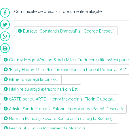
Comunicate de presă - în documentele ataşate.
Bursele "Constantin Brâncuşi" şi "George Enescu"
Got my Mogo Working & Ada Milea. Traducerea literară ca pune
"Badly Happy: Pain, Pleasure and Panic in Recent Romanian Art"
Filme româneşti la CinEast
Întâlnire cu artişti extraordinari din Est
cARTE pentru ARTE - Henry Mavrodin şi Florin Ciubotaru
Artistul Sandu Florea la Salonul European de Bandă Desenată
Norman Manea şi Edward Kanterian în dialog la București
Festivalul Filmului Românesc la Moscova