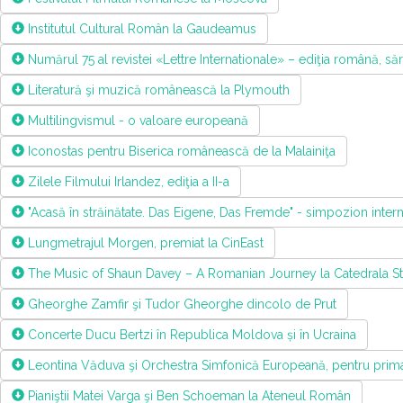
Institutul Cultural Român la Gaudeamus
Numărul 75 al revistei «Lettre Internationale» – ediţia română, să
Literatură şi muzică românească la Plymouth
Multilingvismul - o valoare europeană
Iconostas pentru Biserica românească de la Malainiţa
Zilele Filmului Irlandez, ediţia a II-a
"Acasă în străinătate. Das Eigene, Das Fremde" - simpozion intern
Lungmetrajul Morgen, premiat la CinEast
The Music of Shaun Davey – A Romanian Journey la Catedrala St. 
Gheorghe Zamfir şi Tudor Gheorghe dincolo de Prut
Concerte Ducu Bertzi în Republica Moldova și în Ucraina
Leontina Văduva şi Orchestra Simfonică Europeană, pentru prim
Pianiştii Matei Varga şi Ben Schoeman la Ateneul Român