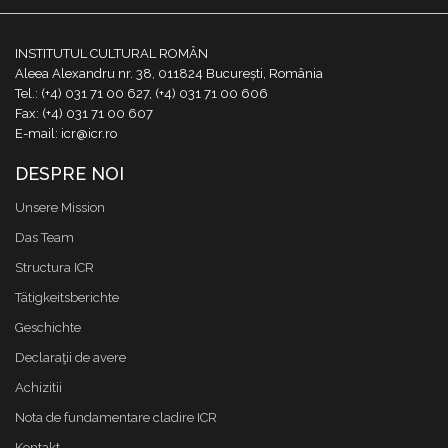
INSTITUTUL CULTURAL ROMÂN
Aleea Alexandru nr. 38, 011824 București, România
Tel.: (+4) 031 71 00 627, (+4) 031 71 00 606
Fax: (+4) 031 71 00 607
E-mail: icr@icr.ro
DESPRE NOI
Unsere Mission
Das Team
Structura ICR
Tätigkeitsberichte
Geschichte
Declaraţii de avere
Achizitii
Nota de fundamentare cladire ICR
Kontakt