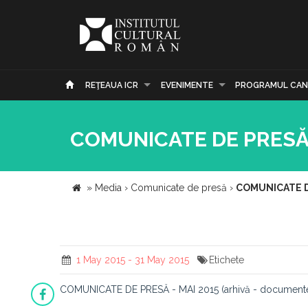
REŢEAUA ICR
EVENIMENTE
PROGRAMUL CAN
COMUNICATE DE PRESĂ 
»
Media
›
Comunicate de presă
›
COMUNICATE DE
1 May 2015 - 31 May 2015
Etichete
COMUNICATE DE PRESĂ - MAI 2015 (arhivă - documente