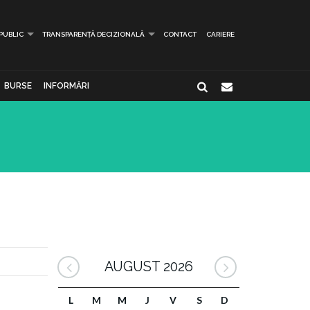
 PUBLIC
TRANSPARENȚĂ DECIZIONALĂ
CONTACT
CARIERE
BURSE
INFORMĂRI
AUGUST 2026
L
M
M
J
V
S
D