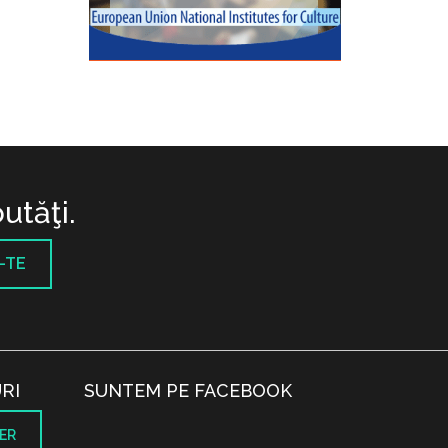
utăţi.
-TE
RI
SUNTEM PE FACEBOOK
ER