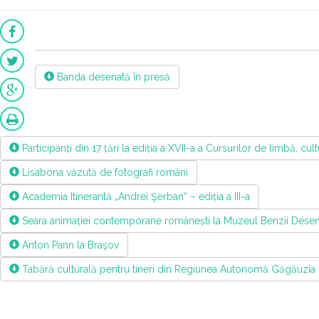
Banda desenată în presă
Participanți din 17 țări la ediția a XVII-a a Cursurilor de limbă, cul
Lisabona văzută de fotografi români
Academia Itinerantă „Andrei Şerban“ – ediția a III-a
Seara animației contemporane românești la Muzeul Benzii Dese
Anton Pann la Braşov
Tabără culturală pentru tineri din Regiunea Autonomă Găgăuzia