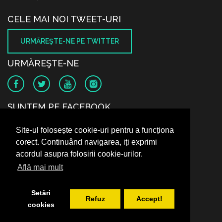
CELE MAI NOI TWEET-URI
URMĂREŞTE-NE PE TWITTER
URMĂREŞTE-NE
SUNTEM PE FACEBOOK
Site-ul folosește cookie-uri pentru a funcționa
corect. Continuând navigarea, iți exprimi
acordul asupra folosirii cookie-urilor.
Află mai mult
Setări
Refuz
Accept!
cookies