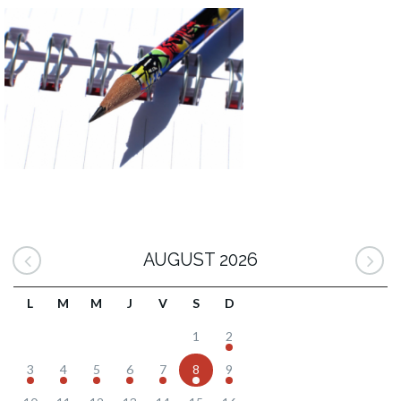
AUGUST 2026
L
M
M
J
V
S
D
1
2
3
4
5
6
7
8
9