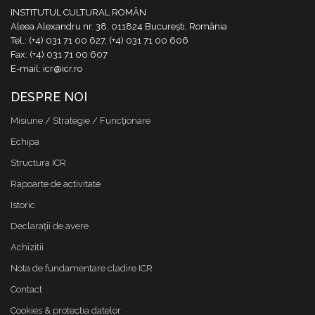
INSTITUTUL CULTURAL ROMÂN
Aleea Alexandru nr. 38, 011824 București, România
Tel.: (+4) 031 71 00 627, (+4) 031 71 00 606
Fax: (+4) 031 71 00 607
E-mail: icr@icr.ro
DESPRE NOI
Misiune / Strategie / Funcţionare
Echipa
Structura ICR
Rapoarte de activitate
Istoric
Declaraţii de avere
Achizitii
Nota de fundamentare cladire ICR
Contact
Cookies & protectia datelor