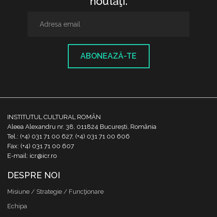
noutăţi.
ABONEAZĂ-TE
INSTITUTUL CULTURAL ROMÂN
Aleea Alexandru nr. 38, 011824 București, România
Tel.: (+4) 031 71 00 627, (+4) 031 71 00 606
Fax: (+4) 031 71 00 607
E-mail: icr@icr.ro
DESPRE NOI
Misiune / Strategie / Funcţionare
Echipa