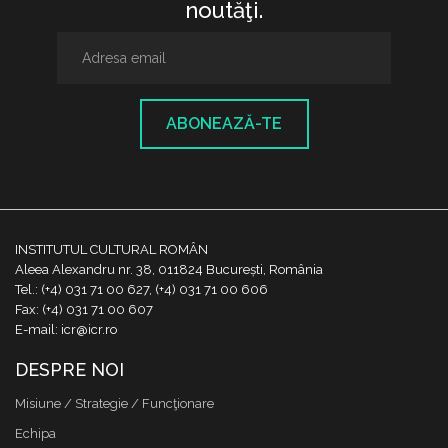
noutăţi.
ABONEAZĂ-TE
INSTITUTUL CULTURAL ROMÂN
Aleea Alexandru nr. 38, 011824 București, România
Tel.: (+4) 031 71 00 627, (+4) 031 71 00 606
Fax: (+4) 031 71 00 607
E-mail: icr@icr.ro
DESPRE NOI
Misiune / Strategie / Funcţionare
Echipa