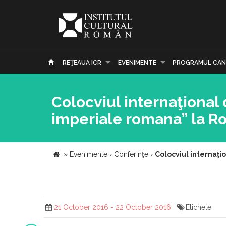
REŢEAUA ICR
EVENIMENTE
PROGRAMUL CAN
Colocviul internaţional
imperiale romana” la R
»
Evenimente
›
Conferinţe
›
Colocviul internaţi
21 October 2016 - 22 October 2016
Etichete