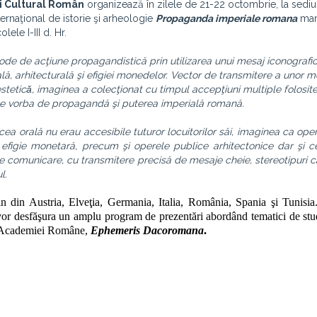
ui Cultural Român
organizează în zilele de 21-22 octombrie, la sediul 
ernaţional de istorie şi arheologie
Propaganda imperiale romana
man
le I-III d. Hr.
ode de acţiune propagandistică prin utilizarea unui mesaj iconografic
lă, arhitecturală şi efigiei monedelor.
Vector de transmitere a unor m
esteticǎ, imaginea a colecţionat cu timpul accepţiuni multiple folosi
e vorba de propagandă şi puterea imperială romană.
cea orală nu erau accesibile tuturor locuitorilor săi, imaginea ca oper
figie monetară, precum şi operele publice arhitectonice dar şi ce
e comunicare, cu transmitere precisă de mesaje cheie, stereotipuri c
l.
 din Austria, Elveţia, Germania, Italia, România, Spania şi Tunisia.
i vor desfăşura un amplu program de prezentări abordând tematici de stu
rul Academiei Române,
Ephemeris Dacoromana
.