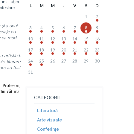
instituţiei
L
M
M
J
V
S
D
ifestare
1
2
 şi a unui
3
4
5
6
7
8
9
esaje cu
te ca mod
10
11
12
13
14
15
16
17
18
19
20
21
22
23
a artistică,
24
25
26
27
28
29
30
le literare
are au fost
31
 Profesori,
diu cât mai
CATEGORII
Literatură
Arte vizuale
Conferinţe