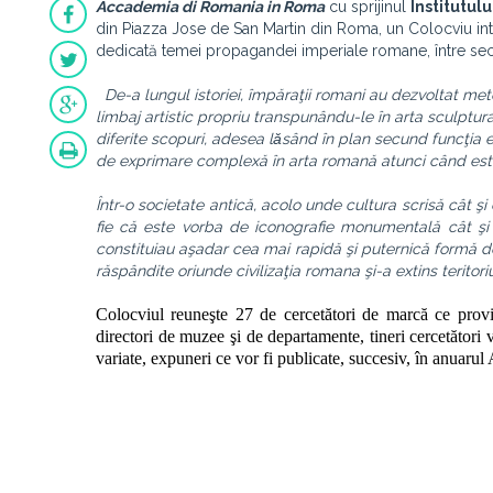
Accademia di Romania in Roma
cu sprijinul
Institutul
din Piazza Jose de San Martin din Roma, un Colocviu int
dedicată temei propagandei imperiale romane, între secole
De-a lungul istoriei, împăraţii romani au dezvoltat met
limbaj artistic propriu transpunându-le în arta sculptura
diferite scopuri, adesea lǎsând în plan secund funcţia 
de exprimare complexă în arta romană atunci când est
Într-o societate antică, acolo unde cultura scrisă cât şi 
fie că este vorba de iconografie monumentală cât şi e
constituiau aşadar cea mai rapidă şi puternică formă d
răspândite oriunde civilizaţia romana şi-a extins teritoriu
Colocviul reuneşte 27 de cercetători de marcă ce provin
directori de muzee şi de departamente, tineri cercetător
variate, expuneri ce vor fi publicate, succesiv, în anua