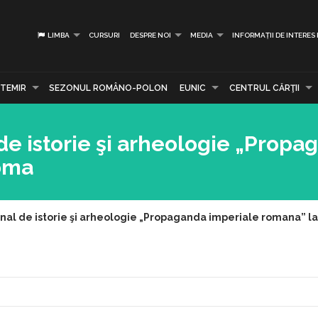
LIMBA
CURSURI
DESPRE NOI
MEDIA
INFORMAȚII DE INTERES
TEMIR
SEZONUL ROMÂNO-POLON
EUNIC
CENTRUL CĂRŢII
 de istorie şi arheologie „Propa
oma
onal de istorie şi arheologie „Propaganda imperiale romana” 