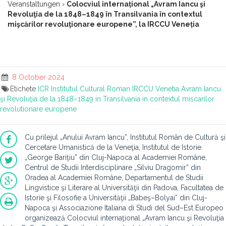
Veranstaltungen
›
Colocviul internațional „Avram Iancu şi
Revoluţia de la 1848–1849 în Transilvania în contextul
mişcărilor revoluţionare europene”, la IRCCU Veneția
8 October 2024
Etichete
ICR
Institutul Cultural Roman
IRCCU Venetia
Avram Iancu
şi Revoluţia de la 1848–1849 in Transilvania in contextul miscarilor
revolutionare europene
Cu prilejul „Anului Avram Iancu”, Institutul Român de Cultură şi
Cercetare Umanistică de la Veneţia, Institutul de Istorie
„George Bariţiu” din Cluj-Napoca al Academiei Române,
Centrul de Studii Interdisciplinare „Silviu Dragomir” din
Oradea al Academiei Române, Departamentul de Studii
Lingvistice şi Literare al Universităţii din Padova, Facultatea de
Istorie şi Filosofie a Universităţii „Babeş–Bolyai” din Cluj-
Napoca şi Associazione Italiana di Studi del Sud–Est Europeo
organizează Colocviul internaţional „Avram Iancu şi Revoluţia