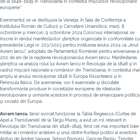
de la 1848–1849 în Transilvania în contextul mişcărilor revoluţionare
europene”.
Evenimentul se va desfăşura la Veneţia, în Sala de Conferinţe a
Institutului Român de Cultură şi Cercetare Umanistică, marţi, 8
octombrie şi miercuri, 9 octombrie 2024.Colocviul internaţional se
înscrie în rândul manifestărilor ştiinţifice organizate în conformitate cu
prevederile Legii nr. 223/2023 pentru instituirea anului 2024 ca „Anul
Avram Iancu”, adoptată de Parlamentul României pentru aniversarea a
200 de ani de la naşterea revoluţionarului Avram Iancu. Manifestarea
ştiinţifică va analiza rolul lui Avram Iancu în Revoluţia de la 1848 şi în
cadrul mişcării naţionale a românilor din Transilvania, în contextul mai
amplu al anului revoluţionar 1848 în Europa Răsăriteană şi în
Peninsula Italică. De asemenea, vor fi examinate şi discutate
transformările produse în societăţile europene de idealurile
revoluţionare şi urmările acestora în procesul de emancipare politică
şi socială din Europa.
Avram Iancu
, tânăr avocat funcţionar la Tabla Regească (Curtea de
Apel a Transilvaniei) de la Târgu Mureş, a avut un rol relevant în
Revoluţia din Transilvania din 1848–1849, fiind cel mai important lider
militar al românilor ardeleni şi unul dintre fruntaşii politici ai acestora.
Alături de Andrei Şaguna, Simion Bărnuţiu, George Bariţiu, Timotei