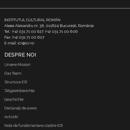
INSTITUTUL CULTURAL ROMÂN
Aleea Alexandru nr. 38, 011824 București, România
Tel.: (+4) 031 71 00 627, (+4) 031 71 00 606
Fax: (+4) 031 71 00 607
E-mail: icr@icr.ro
DESPRE NOI
Unsere Mission
Das Team
Structura ICR
Tätigkeitsberichte
Geschichte
Declaraţii de avere
Achizitii
Nota de fundamentare cladire ICR