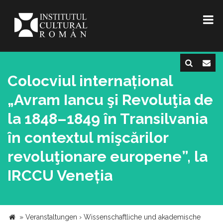
Colocviul internațional
„Avram Iancu şi Revoluţia de
la 1848–1849 în Transilvania
în contextul mişcărilor
revoluţionare europene”, la
IRCCU Veneția
»
Veranstaltungen
›
Wissenschaftliche und akademische