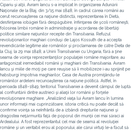
Cipariu şi alţii, Avram Iancu s-a implicat în organizarea Adunării
Naţionale de la Blaj, din 3/15 mai 1848, în cadrul căreia românii au
cerut recunoaşterea ca naţiune distinctă, reprezentarea în Dietă,
desfiinţarea iobăgiei fără despăgubire, înfiinţarea de şcoli româneşti,
folosirea limbii române în administraţie şi acordarea de libertăţi
politice similare naţiunilor recepte din Transilvania. Refuzul
revoluţionarilor maghiari conduşi de Lajos Kossuth de a accepta
revendicările legitime ale românilor şi proclamarea de către Dieta de
la Cluj, la 29 mai 1848, a Unirii Transilvaniei cu Ungaria, fără a ţine
seama de voinţa reprezentanţilor populaţiei române majoritare, au
antagonizat iremediabil românii şi maghiarii din Transilvania. Avram
Iancu şi miile de moţi pe care reuşise să îi mobilizeze i-au sprijinit pe
habsburgi împotriva maghiarilor, Casa de Austria promiţându-le
românilor ardeleni recunoaşterea ca naţiune politică. Astfel, în
perioada 1848–1849, teritoriul Transilvaniei a devenit câmpul de luptă
al confruntării dintre austrieci şi aliaţii lor românii şi forţele
revoluţionare maghiare. „Analizând viaţa lui Avram Iancu în lumina
unor informaţii mai cuprinzătoare, istoria critică nu poate decât să
confirme voinţa sa neînfrântă de a izbândi drepturile naţiunei şi
dragostea neţărmurită faţă de poporul din munţii cei mai săraci ai
Ardealului. A fost reprezentantul cel mai de seamă al revoluţiei
române şi un veritabil erou al poporului, ale cărui virtuţi le-a făcut să