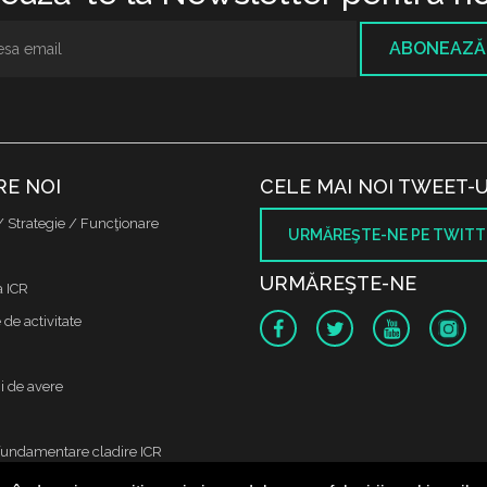
ABONEAZĂ
RE NOI
CELE MAI NOI TWEET-U
/ Strategie / Funcţionare
URMĂREŞTE-NE PE TWITT
URMĂREŞTE-NE
a ICR
de activitate
i de avere
fundamentare cladire ICR