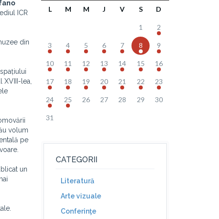
fano
L
M
M
J
V
S
D
ediul ICR
1
2
 muzee din
3
4
5
6
7
8
9
10
11
12
13
14
15
16
spațiului
 XVIII-lea,
17
18
19
20
21
22
23
ele
24
25
26
27
28
29
30
31
romovării
 său volum
entală pe
voare.
CATEGORII
blicat un
mai
Literatură
Arte vizuale
ale.
Conferinţe