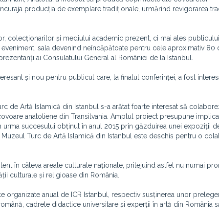
încuraja producția de exemplare tradiționale, urmărind revigorarea trad
or, colecționarilor și mediului academic prezent, ci mai ales publicului
st eveniment, sala devenind neîncăpătoate pentru cele aproximativ 80 
rezentanți ai Consulatului General al României de la Istanbul.
resant și nou pentru publicul care, la finalul conferinței, a fost interes
 de Artă Islamică din Istanbul s-a arătat foarte interesat să colabor
u covoare anatoliene din Transilvania. Amplul proiect presupune implic
. În urma succesului obținut în anul 2015 prin găzduirea unei expoziții 
 Muzeul Turc de Artă Islamică din Istanbul este deschis pentru o col
stent în câteva areale culturale naționale, prilejuind astfel nu numai p
tății culturale și religioase din România.
e organizate anual de ICR Istanbul, respectiv susținerea unor preleger
română, cadrele didactice universitare și experții în artă din România 