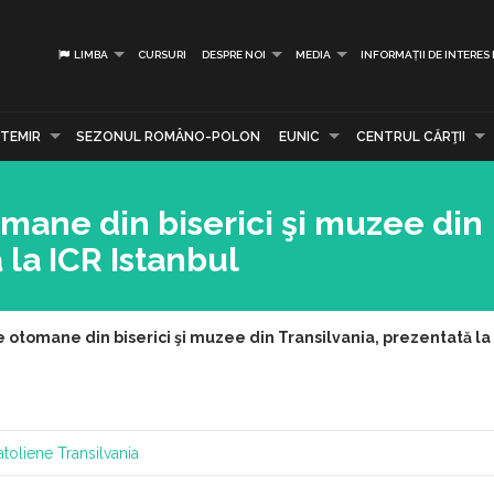
LIMBA
CURSURI
DESPRE NOI
MEDIA
INFORMAȚII DE INTERES
TEMIR
SEZONUL ROMÂNO-POLON
EUNIC
CENTRUL CĂRŢII
mane din biserici şi muzee din
 la ICR Istanbul
 otomane din biserici şi muzee din Transilvania, prezentată la 
toliene
Transilvania