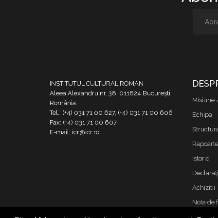
DESP
INSTITUTUL CULTURAL ROMÂN
Aleea Alexandru nr. 38, 011824 București,
Misiune 
România
Tel.: (+4) 031 71 00 627, (+4) 031 71 00 606
Echipa
Fax: (+4) 031 71 00 607
Structur
E-mail: icr@icr.ro
Rapoarte 
Istoric
Declaraţi
Achizitii
Nota de 
Contact