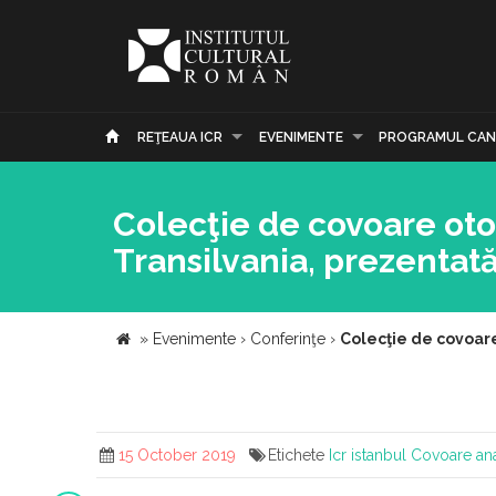
REŢEAUA ICR
EVENIMENTE
PROGRAMUL CAN
Colecţie de covoare oto
Transilvania, prezentată
»
Evenimente
›
Conferinţe
›
Colecţie de covoare
15 October 2019
Etichete
Icr istanbul
Covoare ana