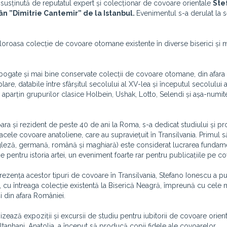
,
susținută de reputatul expert și colecționar de covoare orientale
Ste
ân ”Dimitrie Cantemir” de la Istanbul.
Evenimentul s-a derulat la s
loroasa colecție de covoare otomane existente în diverse biserici și
 bogate și mai bine conservate colecții de covoare otomane, din afara 
, databile între sfârșitul secolului al XV-lea și începutul secolului al
 aparțin grupurilor clasice Holbein, Ushak, Lotto, Selendi și așa-numit
ra și rezident de peste 40 de ani la Roma, s-a dedicat studiului și p
u acele covoare anatoliene, care au supraviețuit în Transilvania. Primul
gleză, germană, română și maghiară) este considerat lucrarea fundam
entru istoria artei, un eveniment foarte rar pentru publicațiile pe co
rezența acestor tipuri de covoare în Transilvania, Stefano Ionescu a pu
, cu întreaga colecție existentă la Biserică Neagră, împreună cu cele 
 din afara României.
zează expoziții și excursii de studiu pentru iubitorii de covoare orient
tanhani, Anatolia, a început să producă copii fidele ale covoarelor