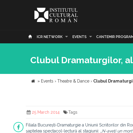
ICR NETWORK
EVENTS
CANTEMIR PROGRA
Clubul Dramaturgilor, al
»
Events
›
Theatre & Dance
›
Clubul Dramaturgil
25 March 2014
Tags
Filiala București-Dramaturgie a Uniunii Scriitorilor din R
șaptelea spectacol-lectură al stagiunii:
„N-aveți un mort