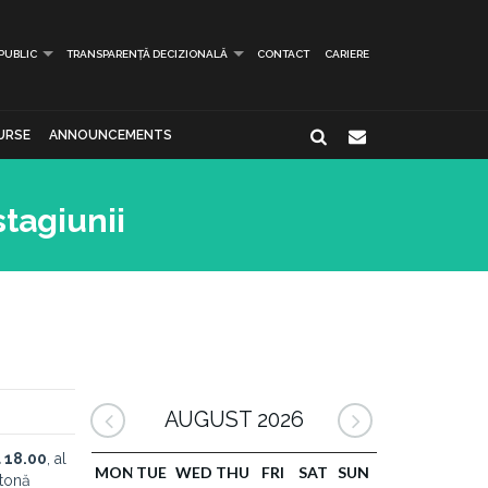
 PUBLIC
TRANSPARENȚĂ DECIZIONALĂ
CONTACT
CARIERE
URSE
ANNOUNCEMENTS
stagiunii
AUGUST 2026
a 18.00
, al
MON
TUE
WED
THU
FRI
SAT
SUN
htonă