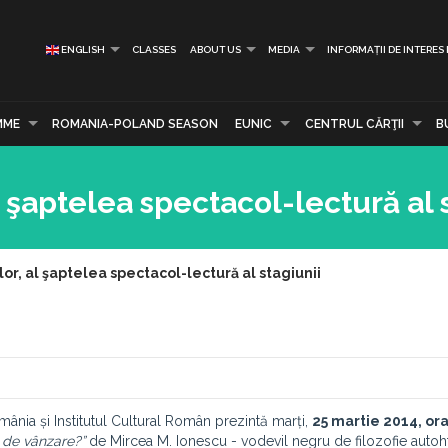
ENGLISH
CLASSES
ABOUT US
MEDIA
INFORMAȚII DE INTERES
MME
ROMANIA-POLAND SEASON
EUNIC
CENTRUL CĂRŢII
B
 şaptelea spectacol-lectură al 
or, al şaptelea spectacol-lectură al stagiunii
omânia și Institutul Cultural Român prezintă marți,
25 martie 2014, or
 de vânzare?”
de Mircea M. Ionescu - vodevil negru de filozofie auto