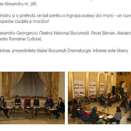
a Alexandru nr. 38).
inistru și o prefectă se bat pentru a îngropa aceiași doi morți - un cu
spariția ciudată a morților!
i Alexandru Georgescu (Teatrul Național București), Pavel Bârsan, Alexan
Radio România Cultural.
bea, președintele filialei București-Dramaturgie. Intrarea este liberă.