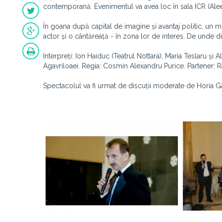
contemporană. Evenimentul va avea loc în sala ICR (Alee
În goana după capital de imagine și avantaj politic, un m
actor și o cântăreață - în zona lor de interes. De unde di
Interpreți: Ion Haiduc (Teatrul Nottara), Maria Teslaru ș
Agavriloaei. Regia: Cosmin Alexandru Purice. Partener: 
Spectacolul va fi urmat de discuții moderate de Horia Gâr