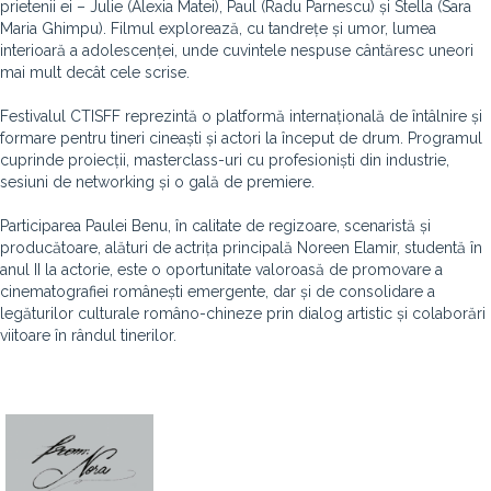
prietenii ei – Julie (Alexia Matei), Paul (Radu Parnescu) și Stella (Sara
Maria Ghimpu). Filmul explorează, cu tandrețe și umor, lumea
interioară a adolescenței, unde cuvintele nespuse cântăresc uneori
mai mult decât cele scrise.
Festivalul CTISFF reprezintă o platformă internațională de întâlnire și
formare pentru tineri cineaști și actori la început de drum. Programul
cuprinde proiecții, masterclass-uri cu profesioniști din industrie,
sesiuni de networking și o gală de premiere.
Participarea Paulei Benu, în calitate de regizoare, scenaristă și
producătoare, alături de actrița principală Noreen Elamir, studentă în
anul II la actorie, este o oportunitate valoroasă de promovare a
cinematografiei românești emergente, dar și de consolidare a
legăturilor culturale româno-chineze prin dialog artistic și colaborări
viitoare în rândul tinerilor.