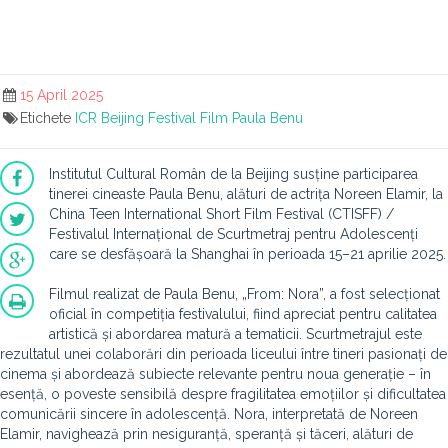
15 April 2025
Etichete
ICR Beijing
Festival
Film
Paula Benu
Institutul Cultural Român de la Beijing susține participarea
tinerei cineaste Paula Benu, alături de actrița Noreen Elamir, la
China Teen International Short Film Festival (CTISFF) /
Festivalul Internațional de Scurtmetraj pentru Adolescenți
care se desfășoară la Shanghai în perioada 15–21 aprilie 2025.
Filmul realizat de Paula Benu, „From: Nora”, a fost selecționat
oficial în competiția festivalului, fiind apreciat pentru calitatea
artistică și abordarea matură a tematicii. Scurtmetrajul este
rezultatul unei colaborări din perioada liceului între tineri pasionați de
cinema și abordează subiecte relevante pentru noua generație – în
esență, o poveste sensibilă despre fragilitatea emoțiilor și dificultatea
comunicării sincere în adolescență. Nora, interpretată de Noreen
Elamir, navighează prin nesiguranță, speranță și tăceri, alături de