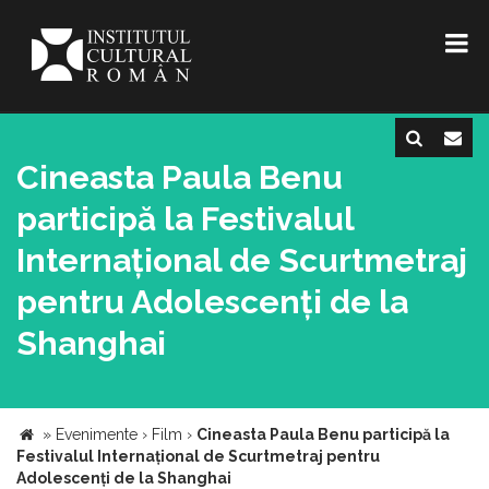
Cineasta Paula Benu
participă la Festivalul
Internațional de Scurtmetraj
pentru Adolescenți de la
Shanghai
»
Evenimente
›
Film
›
Cineasta Paula Benu participă la
Festivalul Internațional de Scurtmetraj pentru
Adolescenți de la Shanghai