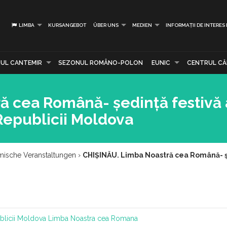
LIMBA
KURSANGEBOT
ÜBER UNS
MEDIEN
INFORMAȚII DE INTERES
UL CANTEMIR
SEZONUL ROMÂNO-POLON
EUNIC
CENTRUL CĂR
ă cea Română- ședință festivă 
Republicii Moldova
mische Veranstaltungen
›
CHIȘINĂU. Limba Noastră cea Română- șe
blicii Moldova
Limba Noastra cea Romana