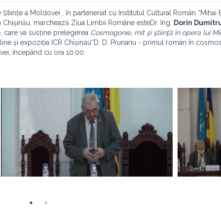
e Științe a Moldovei , în parteneriat cu Institutul Cultural Român “Miha
 Chișinău, marchează Ziua Limbii Române esteDr. Ing.
Dorin Dumitr
care va susține prelegerea
Cosmogonie, mit şi ştiinţă în opera lui Mi
online și expoziția ICR Chișinău“D. D. Prunariu - primul român în cosmos
vei, începând cu ora 10.00.