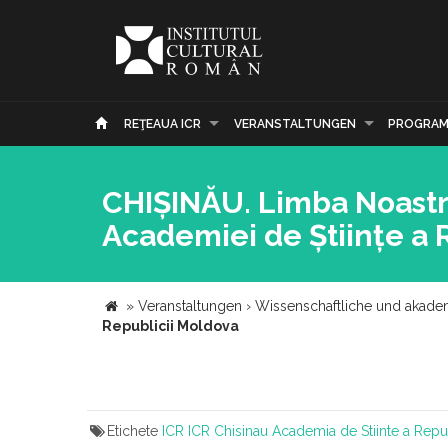
REŢEAUA ICR
VERANSTALTUNGEN
PROGRAM
CHIȘINĂU. Limba Noastr
Academiei de Științe a 
»
Veranstaltungen
›
Wissenschaftliche und akade
Republicii Moldova
Etichete
ICR
ICR Chisinau
Academia de Stiinte a Repu