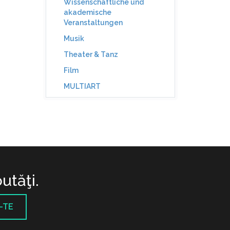
Wissenschaftliche und
akademische
Veranstaltungen
Musik
Theater & Tanz
Film
MULTIART
utăţi.
-TE