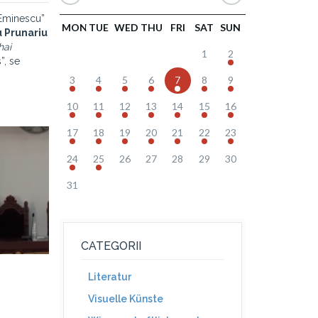
i Eminescu”
MON
TUE
WED
THU
FRI
SAT
SUN
u Prunariu
hai
1
2
”, se
3
4
5
6
7
8
9
10
11
12
13
14
15
16
17
18
19
20
21
22
23
24
25
26
27
28
29
30
31
CATEGORII
Literatur
Visuelle Künste