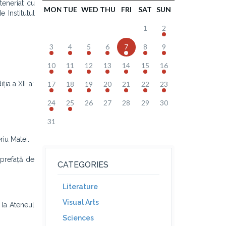
teneriat cu
MON
TUE
WED
THU
FRI
SAT
SUN
e Institutul
1
2
3
4
5
6
7
8
9
10
11
12
13
14
15
16
ția a XII-a:
17
18
19
20
21
22
23
24
25
26
27
28
29
30
31
riu Matei.
 prefață de
CATEGORIES
Literature
Visual Arts
 la Ateneul
Sciences