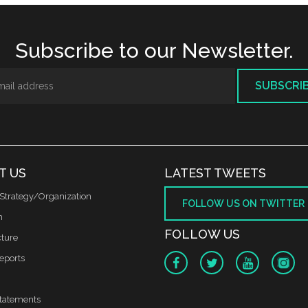
Subscribe to our Newsletter.
SUBSCRI
T US
LATEST TWEETS
Strategy/Organization
FOLLOW US ON TWITTER
m
FOLLOW US
cture
reports
tatements