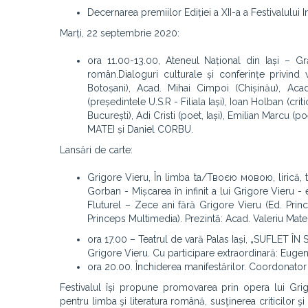
Decernarea premiilor Ediției a XII-a a Festivalulu
Marți, 22 septembrie 2020:
ora 11.00-13.00, Ateneul Național din Iași – 
român.
Dialoguri culturale și conferințe privind 
Botoșani), Acad. Mihai Cimpoi (Chișinău), Aca
(președintele U.S.R - Filiala Iași), Ioan Holban (criti
București), Adi Cristi (poet, Iași), Emilian Marcu (poe
MATEI și Daniel CORBU.
Lansări de carte:
Grigore Vieru, În limba ta/Твоєю мовою, lirică, 
Gorban - Mișcarea în infinit a lui Grigore Vieru - 
Fluturel – Zece ani fără Grigore Vieru (Ed. Pri
Princeps Multimedia). Prezintă: Acad. Valeriu Mate
ora 17.00 – Teatrul de vară Palas Iași, „SUFLET
Grigore Vieru. Cu participare extraordinară: Eug
ora 20.00. Închiderea manifestărilor. Coordonator 
Festivalul își propune promovarea prin opera lui Grigo
pentru limba şi literatura română, susţinerea criticilor şi is