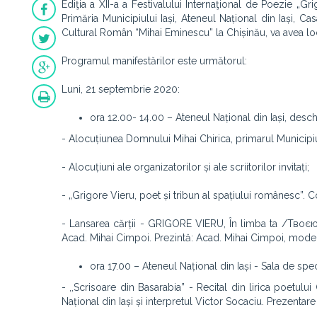
Ediţia a XII-a a Festivalului Internaţional de Poezie „Gri
Primăria Municipiului Iași, Ateneul Național din Iași, Cas
Cultural Român “Mihai Eminescu” la Chișinău, va avea loc
Programul manifestărilor este următorul:
Luni, 21 septembrie 2020:
ora 12.00- 14.00 – Ateneul Național din Iași, deschi
- Alocuțiunea Domnului Mihai Chirica, primarul Municipiul
- Alocuțiuni ale organizatorilor și ale scriitorilor invitați;
- „Grigore Vieru, poet și tribun al spațiului românesc”. C
- Lansarea cărții - GRIGORE VIERU, În limba ta /Твоєю 
Acad. Mihai Cimpoi. Prezintă: Acad. Mihai Cimpoi, mode
ora 17.00 – Ateneul Național din Iași - Sala de s
- ,,Scrisoare din Basarabia” - Recital din lirica poetu
Național din Iași și interpretul Victor Socaciu. Prezenta