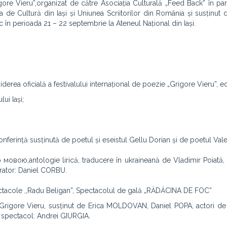
gore Vieru”,
organizat de către Asociația Culturală „Feed Back” în par
a de Cultură din Iași și Uniunea Scriitorilor din România și susținut d
 în perioada 21 – 22 septembrie la Ateneul Național din Iași.
derea oficială a festivalului internațional de poezie „Grigore Vieru”, edi
ui Iași;
onferință susținută
de
poetul și eseistul Gellu Dorian și de poetul Vale
мовою,antologie lirică, traducere în ukraineană de Vladimir Poiată,
rator: Daniel CORBU.
pectacole ,,Radu Beligan”, Spectacolul de gală „RĂDĂCINA DE FOC”
lui Grigore Vieru, susținut de Erica MOLDOVAN, Daniel POPA, actori de
re spectacol: Andrei GIURGIA
.