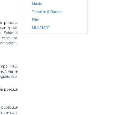
Music
Theatre & Dance
Film
ru poporul
rian (poet,
MULTIART
a Spiridon
i cantautor,
ori: Valeriu
impoi; Paul
eu”; Vasile
grafic (Ed.
ia poetului
 publicului
 literaturii