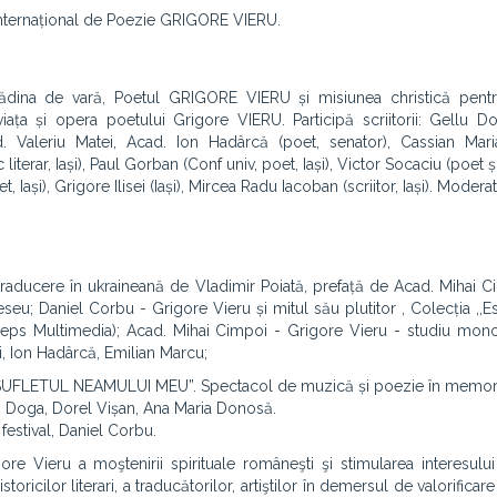
i Internațional de Poezie GRIGORE VIERU.
Grădina de vară, Poetul GRIGORE VIERU și misiunea christică pent
viața și opera poetului Grigore VIERU. Participă scriitorii: Gellu Do
d. Valeriu Matei, Acad. Ion Hadârcă (poet, senator), Cassian Mari
c literar, Iași), Paul Gorban (Conf univ, poet, Iași), Victor Socaciu (poet ș
t, Iași), Grigore Ilisei (Iași), Mircea Radu Iacoban (scriitor, Iași). Moderat
traducere în ukraineană de Vladimir Poiată, prefață de Acad. Mihai C
eseu; Daniel Corbu - Grigore Vieru și mitul său plutitor , Colecția ,,Es
nceps Multimedia); Acad. Mihai Cimpoi - Grigore Vieru - studiu mono
i, Ion Hadârcă, Emilian Marcu;
 ÎN SUFLETUL NEAMULUI MEU”. Spectacol de muzică și poezie în memor
en Doga, Dorel Vișan, Ana Maria Donosă.
festival, Daniel Corbu.
re Vieru a moştenirii spirituale româneşti şi stimularea interesului
toricilor literari, a traducătorilor, artiştilor în demersul de valorificare a