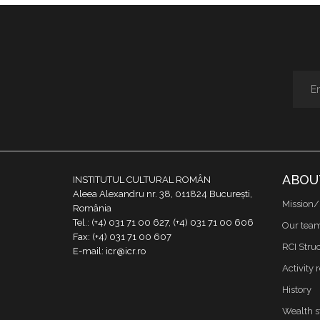
ABOU
INSTITUTUL CULTURAL ROMÂN
Aleea Alexandru nr. 38, 011824 București,
Mission/
România
Tel.: (+4) 031 71 00 627, (+4) 031 71 00 606
Our tea
Fax: (+4) 031 71 00 607
RCI Stru
E-mail: icr@icr.ro
Activity 
History
Wealth s