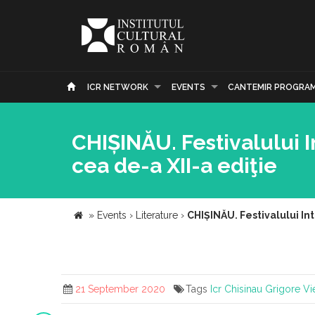
ICR NETWORK
EVENTS
CANTEMIR PROGRA
CHIȘINĂU. Festivalului I
cea de-a XII-a ediţie
»
Events
›
Literature
›
CHIȘINĂU. Festivalului Int
21 September 2020
Tags
Icr
Chisinau
Grigore Vi