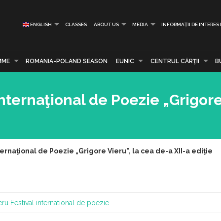
ENGLISH
CLASSES
ABOUT US
MEDIA
INFORMAȚII DE INTERES
MME
ROMANIA-POLAND SEASON
EUNIC
CENTRUL CĂRŢII
B
nternaţional de Poezie „Grigore 
ernaţional de Poezie „Grigore Vieru”, la cea de-a XII-a ediţie
eru
Festival international de poezie