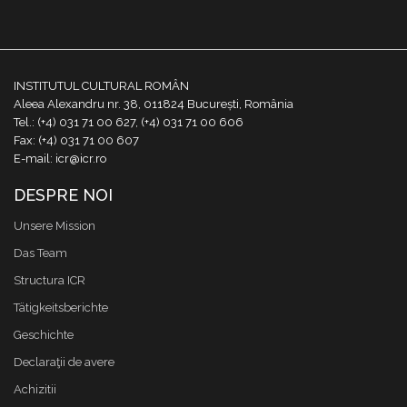
INSTITUTUL CULTURAL ROMÂN
Aleea Alexandru nr. 38, 011824 București, România
Tel.: (+4) 031 71 00 627, (+4) 031 71 00 606
Fax: (+4) 031 71 00 607
E-mail: icr@icr.ro
DESPRE NOI
Unsere Mission
Das Team
Structura ICR
Tätigkeitsberichte
Geschichte
Declaraţii de avere
Achizitii