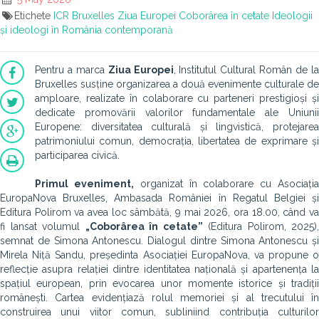
Etichete
ICR Bruxelles
Ziua Europei
Coborârea în cetate
Ideologii
și ideologi în România contemporană
Pentru a marca
Ziua Europei
, Institutul Cultural Român de l
Bruxelles susține organizarea a două evenimente culturale de
amploare, realizate în colaborare cu parteneri prestigioși și
dedicate promovării valorilor fundamentale ale Uniunii
Europene: diversitatea culturală și lingvistică, protejarea
patrimoniului comun, democrația, libertatea de exprimare și
participarea civică.
Primul eveniment,
organizat în colaborare cu Asociați
EuropaNova Bruxelles, Ambasada României în Regatul Belgiei și
Editura Polirom va avea loc sâmbătă, 9 mai 2026, ora 18.00, când va
fi lansat volumul
„Coborârea în cetate”
(Editura Polirom, 2025),
semnat de Simona Antonescu. Dialogul dintre Simona Antonescu și
Mirela Niță Sandu, președinta Asociației EuropaNova, va propune o
reflecție asupra relației dintre identitatea națională și apartenența la
spațiul european, prin evocarea unor momente istorice și tradiții
românești. Cartea evidențiază rolul memoriei și al trecutului în
construirea unui viitor comun, subliniind contribuția culturilor