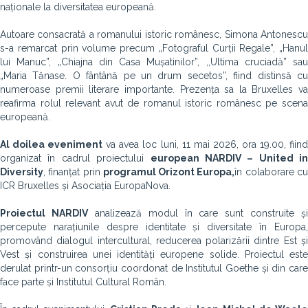
naționale la diversitatea europeană.
Autoare consacrată a romanului istoric românesc, Simona Antonescu
s-a remarcat prin volume precum „Fotograful Curții Regale”, „Hanul
lui Manuc”, „Chiajna din Casa Mușatinilor”, ,,Ultima cruciadă” sau
„Maria Tănase. O fântână pe un drum secetos”, fiind distinsă cu
numeroase premii literare importante. Prezența sa la Bruxelles va
reafirma rolul relevant avut de romanul istoric românesc pe scena
europeană.
Al doilea eveniment
va avea loc luni, 11 mai 2026, ora 19.00, fiin
organizat în cadrul proiectului
european NARDIV – United in
Diversity
, finanțat prin
programul Orizont Europa,
în colaborare c
ICR Bruxelles și Asociația EuropaNova.
Proiectul NARDIV
analizează modul în care sunt construite și
percepute narațiunile despre identitate și diversitate în Europa,
promovând dialogul intercultural, reducerea polarizării dintre Est și
Vest și construirea unei identități europene solide. Proiectul este
derulat printr-un consorțiu coordonat de Institutul Goethe și din care
face parte și Institutul Cultural Român.