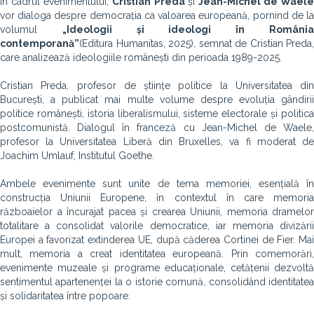
În cadrul evenimentului,
Cristian Preda
și
Jean-Michel de Waele
vor dialoga despre democrația ca valoarea europeană, pornind de la
volumul
„Ideologii și ideologi în Români
contemporană”
(Editura Humanitas, 2025), semnat de Cristian Preda,
care analizează ideologiile românești din perioada 1989-2025.
Cristian Preda, profesor de științe politice la Universitatea din
București, a publicat mai multe volume despre evoluția gândirii
politice românești, istoria liberalismului, sisteme electorale și politica
postcomunistă. Dialogul în franceză cu Jean-Michel de Waele,
profesor la Universitatea Liberă din Bruxelles, va fi moderat de
Joachim Umlauf, Institutul Goethe.
Ambele evenimente sunt unite de tema memoriei, esențială în
construcția Uniunii Europene, în contextul în care memoria
războaielor a încurajat pacea și crearea Uniunii, memoria dramelor
totalitare a consolidat valorile democratice, iar memoria divizării
Europei a favorizat extinderea UE, după căderea Cortinei de Fier. Mai
mult, memoria a creat identitatea europeană. Prin comemorări,
evenimente muzeale și programe educaționale, cetățenii dezvoltă
sentimentul apartenenței la o istorie comună, consolidând identitatea
și solidaritatea între popoare.