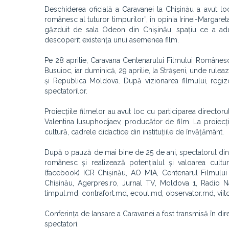
Deschiderea oficială a Caravanei la Chișinău a avut loc
românesc al tuturor timpurilor”, în opinia Irinei-Margaret
găzduit de sala Odeon din Chișinău, spațiu ce a adu
descoperit existența unui asemenea film.
Pe 28 aprilie, Caravana Centenarului Filmului Românesc a
Busuioc, iar duminică, 29 aprilie, la Strășeni, unde rulea
și Republica Moldova. După vizionarea filmului, regiz
spectatorilor.
Proiecțiile filmelor au avut loc cu participarea director
Valentina Iusuphodjaev, producător de film. La proiecții 
cultură, cadrele didactice din instituțiile de învățământ.
După o pauză de mai bine de 25 de ani, spectatorul din 
românesc și realizează potențialul și valoarea cultur
(facebook) ICR Chișinău, AO MIA, Centenarul Filmului
Chișinău, Agerpres.ro, Jurnal TV, Moldova 1, Radio Na
timpul.md, contrafort.md, ecoul.md, observator.md, viito
Conferința de lansare a Caravanei a fost transmisă în dire
spectatori.