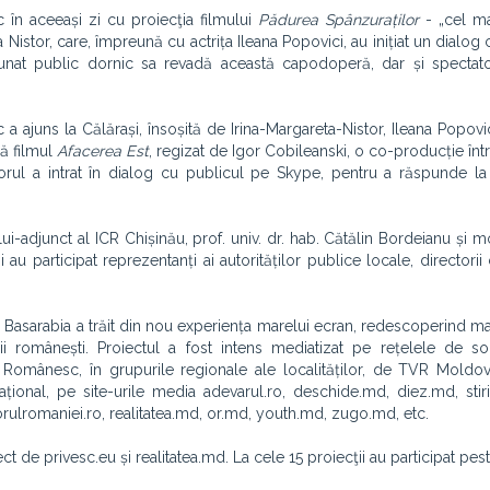
 în aceeași zi cu proiecţia filmului
Pădurea Spânzuraților
- „cel ma
a Nistor, care, împreună cu actrița Ileana Popovici, au inițiat un dialog
nat public dornic sa revadă această capodoperă, dar și spectato
 ajuns la Călărași, însoșită de Irina-Margareta-Nistor, Ileana Popovic
ză filmul
Afacerea Est
, regizat de Igor Cobileanski, o co-producție în
orul a intrat în dialog cu publicul pe Skype, pentru a răspunde la 
ului-adjunct al ICR Chișinău, prof. univ. dr. hab. Cătălin Bordeianu și 
au participat reprezentanți ai autorităților publice locale, directorii
Basarabia a trăit din nou experiența marelui ecran, redescoperind ma
ii românești. Proiectul a fost intens mediatizat pe rețelele de so
 Românesc, în grupurile regionale ale localităților, de TVR Moldov
țional, pe site-urile media adevarul.ro, deschide.md, diez.md, stir
rulromaniei.ro, realitatea.md, or.md, youth.md, zugo.md, etc.
ct de privesc.eu și realitatea.md. La cele 15 proiecţii au participat p