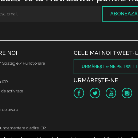
ABONEAZĂ
RE NOI
CELE MAI NOI TWEET-U
/ Strategie / Funcţionare
URMĂREŞTE-NE PE TWITT
URMĂREŞTE-NE
a ICR
de activitate
i de avere
fundamentare cladire ICR