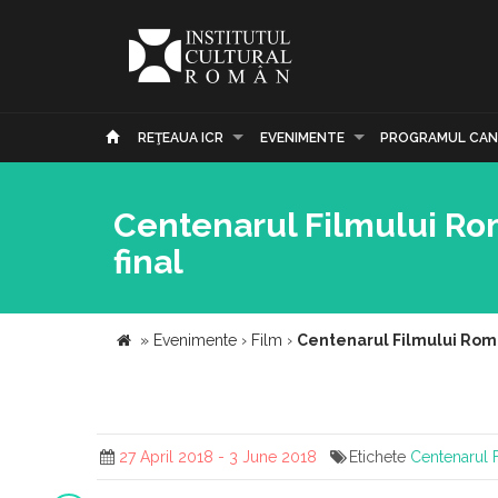
REŢEAUA ICR
EVENIMENTE
PROGRAMUL CAN
Centenarul Filmului Ro
final
»
Evenimente
›
Film
›
Centenarul Filmului Româ
27 April 2018 - 3 June 2018
Etichete
Centenarul 