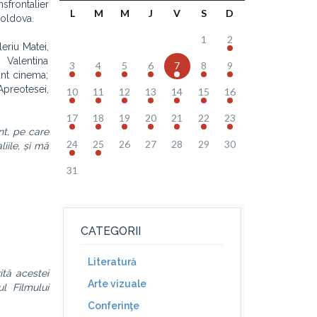
sfrontalier
L
M
M
J
V
S
D
Moldova.
1
2
leriu Matei,
 Valentina
3
4
5
6
7
8
9
ant cinema;
preotesei,
10
11
12
13
14
15
16
17
18
19
20
21
22
23
nt, pe care
24
25
26
27
28
29
30
iile, și mă
31
CATEGORII
Literatură
ită acestei
Arte vizuale
l Filmului
Conferinţe