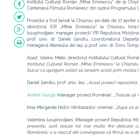
Institutul Cultural Român „Mihai Eminescu” de la Chişin
Centenarul Filmului Românesc din cadrul Programului CEN
Proiectul a fost lansat la Chișinău pe data de 27 aprilie 
directorul ICR „Mihai Eminescu” la Chișinău; Irina
Iusuphodjaev, manager proiect/ PR Republica Moldova; 
prof. univ. dr. Daniel Șandru, coordonatorul Departa
managerul Ateneului din Iași şi prof. univ. dr. Doru Tompea
Acad. Valeriu Matei, directorul Institutului Cultural Rom
Institutul Cultural Român „Mihai Eminescu” la Chișinău 
bucur ca ajungem astăzi să lansăm acest prim modul î
Daniel Șandru, prof. univ., Iași: „
Acest proiect reprezintă 
Andrei Giurgia
(manager proiect România): „
Trebuie să r
Irina-Margareta Nistor (Ambasador cinema):
„După ce am 
Valentina Iusuphodjaev (Manager proiect Republica M
prezențe, sunt țesute tot mai multe fire delicate ca
Românesc s-a născut din convingerea că filmul nu e doar 