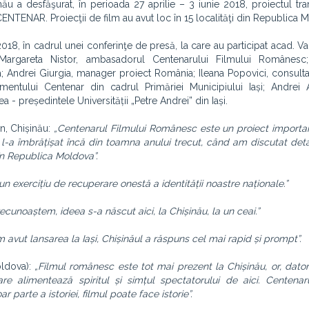
ău a desfăşurat, în perioada 27 aprilie – 3 iunie 2018, proiectul tran
TENAR. Proiecţii de film au avut loc în 15 localităţi din Republica 
2018, în cadrul unei conferinţe de presă, la care au participat acad. Va
-Margareta Nistor, ambasadorul Centenarului Filmului Românesc;
Andrei Giurgia, manager proiect România; Ileana Popovici, consult
mentului Centenar din cadrul Primăriei Municipiului Iași; Andrei A
 - președintele Universității „Petre Andrei” din Iași.
ân, Chișinău:
„Centenarul Filmului Românesc este un proiect importa
l-a îmbrățișat încă din toamna anului trecut, când am discutat detal
n Republica Moldova”.
un exercițiu de recuperare onestă a identității noastre naționale.”
ecunoaștem, ideea s-a născut aici, la Chișinău, la un ceai.”
avut lansarea la Iași, Chișinăul a răspuns cel mai rapid și prompt”.
oldova):
„Filmul românesc este tot mai prezent la Chișinău, or, dator
re alimentează spiritul și simțul spectatorului de aici. Centenaru
parte a istoriei, filmul poate face istorie”.