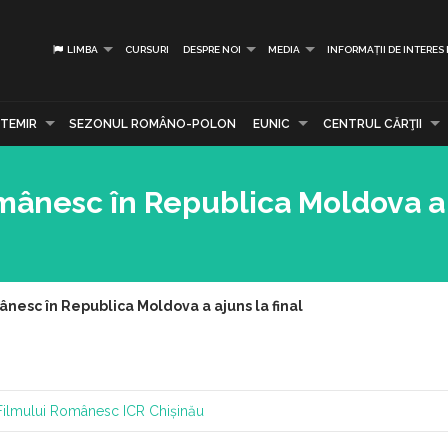
LIMBA
CURSURI
DESPRE NOI
MEDIA
INFORMAȚII DE INTERES
TEMIR
SEZONUL ROMÂNO-POLON
EUNIC
CENTRUL CĂRŢII
mânesc în Republica Moldova a 
nesc în Republica Moldova a ajuns la final
Filmului Românesc
ICR Chișinău