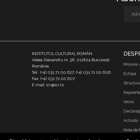
DESP
INSTITUTUL CULTURAL ROMÂN
Aleea Alexandru nr. 38, 011824 București,
Misiune 
România
Tel.: (+4) 031 71 00 627, (+4) 031 71 00 606
Echipa
Fax: (+4) 031 71 00 607
Structur
E-mail: icr@icr.ro
Rapoarte 
Istoric
Declaraţi
Achizitii
Nota de 
Contact