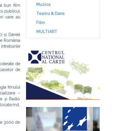
Muzică
i bun film
 cu publicul
Teatru & Dans
ri care au
Film
MULTIART
i și Daniel
tre România
întrebările
moderate de
 caselor de
gia fimului
cializare –
a și Radio
ilocale.md,
este 3000 de