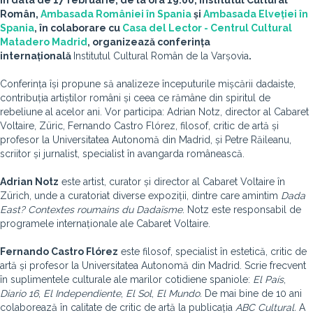
În data de 17 februarie, de la ora 19.00, Institutul Cultural
Român,
Ambasada României în Spania
și
Ambasada Elveției în
Spania
, în colaborare cu
Casa del Lector - Centrul Cultural
Matadero Madrid
, organizează conferința
internațională
Institutul Cultural Român de la Varșovia
.
Conferința își propune să analizeze începuturile mișcării dadaiste,
contribuția artiștilor români și ceea ce rămâne din spiritul de
rebeliune al acelor ani. Vor participa: Adrian Notz, director al Cabaret
Voltaire, Züric, Fernando Castro Flórez, filosof, critic de artă și
profesor la Universitatea Autonomă din Madrid, și Petre Răileanu,
scriitor și jurnalist, specialist în avangarda românească.
Adrian Notz
este artist, curator și director al Cabaret Voltaire în
Zürich, unde a curatoriat diverse expoziții, dintre care amintim
Dada
East?
Contextes roumains du Dadaïsme
.
Notz este responsabil de
programele internaționale ale Cabaret Voltaire.
Fernando Castro Flórez
este filosof, specialist în estetică, critic de
artă și profesor la Universitatea Autonomă din Madrid. Scrie frecvent
în suplimentele culturale ale marilor cotidiene spaniole:
El País
,
Diario 16
,
El Independiente
,
El Sol
,
El Mundo
.
De mai bine de 10 ani
colaborează în calitate de critic de artă la publicația
ABC Cultural.
A