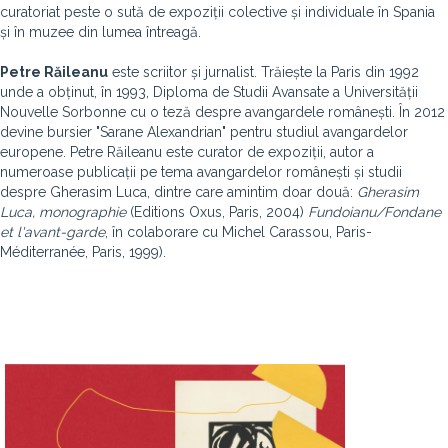
curatoriat peste o sută de expoziții colective și individuale în Spania
și în muzee din lumea întreagă.
Petre Răileanu
este scriitor și jurnalist. Trăiește la Paris din 1992
unde a obținut, în 1993, Diploma de Studii Avansate a Universității
Nouvelle Sorbonne cu o teză despre avangardele românești. În 2012
devine bursier
"Sarane Alexandrian" pentru studiul avangardelor
europene. Petre Răileanu este curator de expoziții, autor a
numeroase publicații pe tema avangardelor românești și studii
despre Gherasim Luca, dintre care amintim doar două:
Gherasim
Luca, monographie
(Editions Oxus, Paris, 2004)
Fundoianu/Fondane
et l'avant-garde
, în colaborare cu Michel Carassou, Paris-
Méditerranée, Paris, 1999).