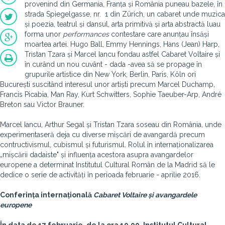
provenind din Germania, Franța și România puneau bazele, în
strada Spiegelgasse, nr. 1 din Z
ürich, un cabaret unde muzica
și poezia, teatrul și dansul, arta primitivă și arta abstractă luau
forma unor
performances
contestare care anunțau însăși
moartea artei. Hugo Ball, Emmy Hennings, Hans (Jean) Harp,
Tristan Tzara și Marcel Iancu fondau astfel Cabaret Voltaire și
în curând un nou cuvânt - dada -avea să se propage în
grupurile artistice din New York, Berlin, Paris, Köln ori
București suscitând interesul unor artiști precum Marcel Duchamp,
Francis Picabia, Man Ray, Kurt Schwitters, Sophie Taeuber-Arp, André
Breton sau Victor Brauner.
Marcel Iancu, Arthur Segal și Tristan Tzara soseau din România, unde
experimentaseră deja cu diverse mișcări de avangardă precum
contructivismul, cubismul și futurismul. Rolul în internaționalizarea
„mișcării dadaiste" și influența acestora asupra avangardelor
europene a determinat Institutul Cultural Român de la Madrid să le
dedice o serie de activități în perioada februarie - aprilie 2016.
Conferința internațională
Cabaret Voltaire și avangardele
europen
e