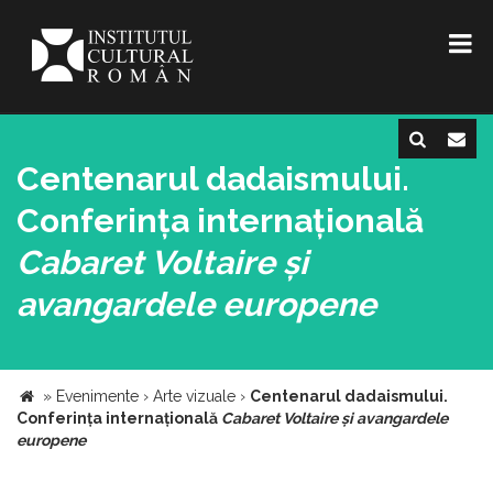
Centenarul dadaismului.
Conferința internațională
Cabaret Voltaire și
avangardele europene
»
Evenimente
›
Arte vizuale
›
Centenarul dadaismului.
Conferința internațională
Cabaret Voltaire și avangardele
europene