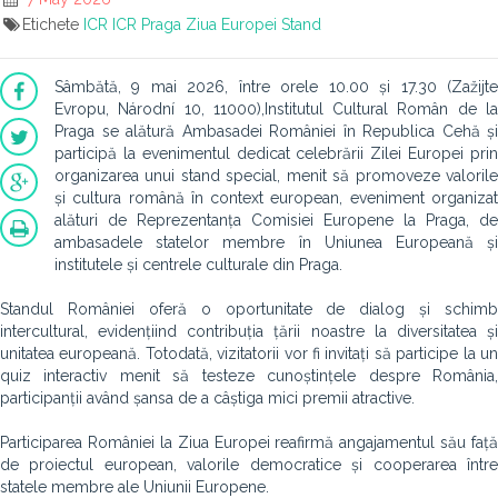
Etichete
ICR
ICR Praga
Ziua Europei
Stand
Sâmbătă, 9 mai 2026, între orele 10.00 și 17.30 (Zažijte
Evropu, Národní 10, 11000),Institutul Cultural Român de la
Praga se alătură Ambasadei României în Republica Cehă și
participă la evenimentul dedicat celebrării Zilei Europei prin
organizarea unui stand special, menit să promoveze valorile
și cultura română în context european, eveniment organizat
alături de Reprezentanța Comisiei Europene la Praga, de
ambasadele statelor membre în Uniunea Europeană și
institutele și centrele culturale din Praga.
Standul României oferă o oportunitate de dialog și schimb
intercultural, evidențiind contribuția țării noastre la diversitatea și
unitatea europeană. Totodată, vizitatorii vor fi invitați să participe la un
quiz interactiv menit să testeze cunoștințele despre România,
participanții având șansa de a câștiga mici premii atractive.
Participarea României la Ziua Europei reafirmă angajamentul său față
de proiectul european, valorile democratice și cooperarea între
statele membre ale Uniunii Europene.