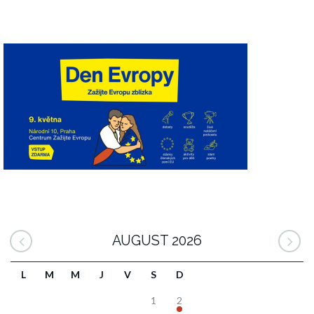
AUGUST 2026
L
M
M
J
V
S
D
1
2