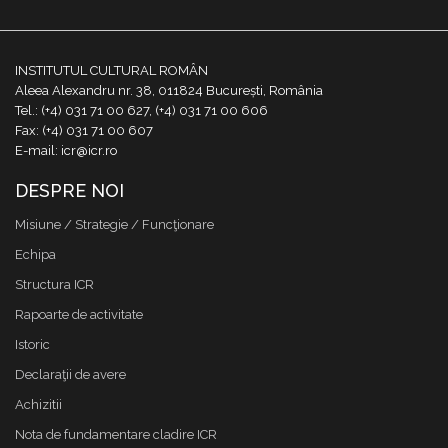
INSTITUTUL CULTURAL ROMÂN
Aleea Alexandru nr. 38, 011824 București, România
Tel.: (+4) 031 71 00 627, (+4) 031 71 00 606
Fax: (+4) 031 71 00 607
E-mail: icr@icr.ro
DESPRE NOI
Misiune / Strategie / Funcţionare
Echipa
Structura ICR
Rapoarte de activitate
Istoric
Declaraţii de avere
Achizitii
Nota de fundamentare cladire ICR