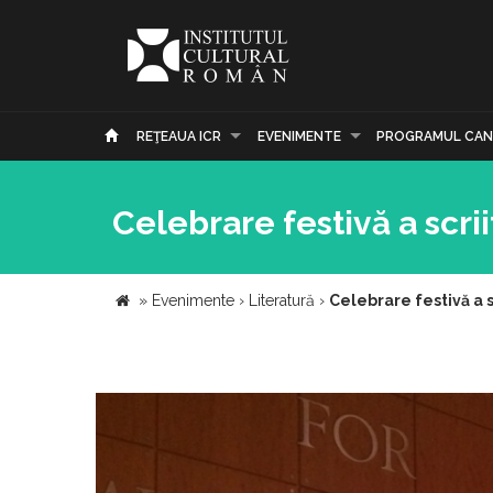
REŢEAUA ICR
EVENIMENTE
PROGRAMUL CAN
Celebrare festivă a scr
»
Evenimente
›
Literatură
›
Celebrare festivă a 