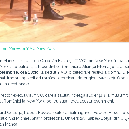
rman Manea la YIVO New York
n Manea, Institutul de Cercetări Evreiești (YIVO) din New York, în parte
York, sub patronajul Președinției României
a Alianţei Internaţionale pe
oiembrie, ora 18:30
, la sediul YIVO
,
o celebrare festivă a domnului
i mai importanți scriitori româno-americani de origine evreiască. Opera 
 internaționale.
director executiv al YIVO, care a salutat întreaga audiență și a mulțumit I
al României la New York, pentru susținerea acestui eveniment.
le Bard College, Robert Boyers, editor al Salmagundi, Edward Hirsch, poe
n, și Michael Shafir, profesor al Universității Babeș-Bolyai din Clu
man Manea.