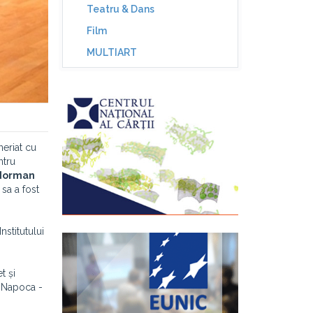
Teatru & Dans
Film
MULTIART
neriat cu
ntru
Norman
sa a fost
nstitutului
t și
j-Napoca -