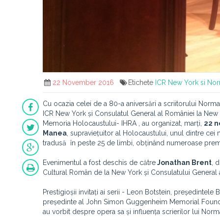
22 November 2016
Etichete
ICR New York si No
Cu ocazia celei de a 80-a aniversări a scriitorului Norma
ICR New York și Consulatul General al României la New 
Memoria Holocaustului- IHRA
, au organizat, marți,
22 n
Manea
, supraviețuitor al Holocaustului, unul dintre ce
tradusă în peste 25 de limbi, obținând numeroase premii
Evenimentul a fost deschis de către
Jonathan Brent
, 
Cultural Român de la New York și Consulatului General 
Prestigioșii invitați ai serii - Leon Botstein, președinte
președinte al John Simon Guggenheim Memorial Foundatio
au vorbit despre opera sa și influența scrierilor lui Nor