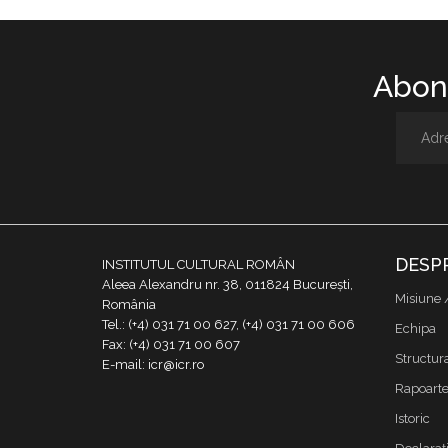
Abone
DESP
INSTITUTUL CULTURAL ROMÂN
Aleea Alexandru nr. 38, 011824 București,
Misiune 
România
Tel.: (+4) 031 71 00 627, (+4) 031 71 00 606
Echipa
Fax: (+4) 031 71 00 607
Structur
E-mail: icr@icr.ro
Rapoarte 
Istoric