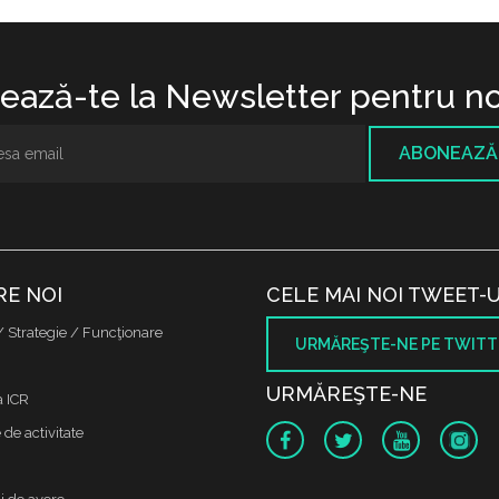
ază-te la Newsletter pentru no
ABONEAZĂ
RE NOI
CELE MAI NOI TWEET-U
/ Strategie / Funcţionare
URMĂREŞTE-NE PE TWITT
URMĂREŞTE-NE
a ICR
de activitate