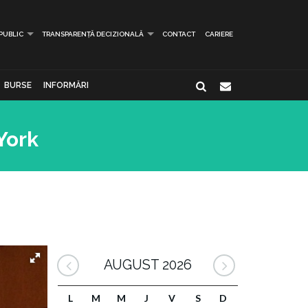
 PUBLIC
TRANSPARENȚĂ DECIZIONALĂ
CONTACT
CARIERE
BURSE
INFORMĂRI
York
AUGUST 2026
L
M
M
J
V
S
D