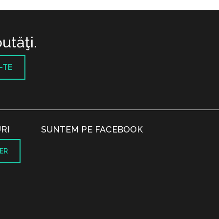
utăţi.
-TE
RI
SUNTEM PE FACEBOOK
ER