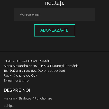
noutăţi.
ABONEAZĂ-TE
INSTITUTUL CULTURAL ROMÂN
Aleea Alexandru nr. 38, 011824 București, România
Tel.: (+4) 031 71 00 627, (+4) 031 71 00 606
Fax: (+4) 031 71 00 607
E-mail: icr@icr.ro
DESPRE NOI
Misiune / Strategie / Funcţionare
Echipa