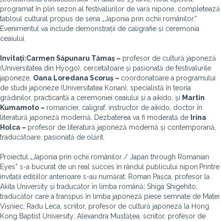
programat în plin sezon al festivalurilor de vară nipone, completează
tabloul cultural propus de seria „Japonia prin ochii românilor.”
Evenimentul va include demonstrații de caligrafie și ceremonia
ceaiului.
Invitați:
Carmen Săpunaru Tămaș –
profesor de cultură japoneză
(Universitatea din Hyogo), cercetătoare și pasionată de festivalurile
japoneze,
Oana Loredana Scoruș –
coordonatoare a programului
de studii japoneze (Universitatea Konan), specialistă în teoria
grădinilor, practicantă a ceremoniei ceaiului și a aikido, și
Martin
Kumamoto –
romancier, caligraf, instructor de aikido, doctor în
literatură japoneză modernă. Dezbaterea va fi moderată de
Irina
Holca
–
profesor de literatură japoneză modernă și contemporană,
traducătoare, pasionată de olărit.
Proiectul „Japonia prin ochii românilor / Japan through Romanian
Eyes” s-a bucurat de un real succes în rândul publicului nipon.Printre
invitații edițiilor anterioare s-au numărat: Roman Pașca, profesor la
Akita University și traducător în limba română; Shiga Shigehito,
traducător care a transpus în limba japoneză piese semnate de Matei
Vișniec; Radu Leca, scriitor, profesor de cultură japoneză la Hong
Kong Baptist University; Alexandra Mustățea, scriitor, profesor de