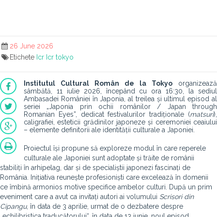
26 June 2026
Etichete
Icr
Icr tokyo
Institutul Cultural Român de la Tokyo
organizează
sâmbătă, 11 iulie 2026, începând cu ora 16:30, la sediul
Ambasadei României în Japonia, al treilea și ultimul episod al
seriei „Japonia prin ochii românilor / Japan through
Romanian Eyes”, dedicat festivalurilor tradiționale (
matsuri
),
caligrafiei, esteticii grădinilor japoneze și ceremoniei ceaiului
– elemente definitorii ale identității culturale a Japoniei.
Proiectul își propune să exploreze modul în care reperele
culturale ale Japoniei sunt adoptate și trăite de românii
stabiliți în arhipelag, dar și de specialiștii japonezi fascinați de
România. Inițiativa reunește profesioniști care excelează în domenii
ce îmbină armonios motive specifice ambelor culturi. După un prim
eveniment care a avut ca invitați autori ai volumului
Scrisori din
Cipangu
, în data de 3 aprilie, urmat de o dezbatere despre
„echilibristica traducătorului“, în data de 13 iunie, noul episod,