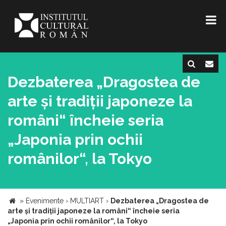
Dezbaterea „Dragostea de
arte și tradiții japoneze la
români“ încheie seria
„Japonia prin ochii
românilor“, la Tokyo
»
Evenimente
›
MULTIART
›
Dezbaterea „Dragostea de
arte și tradiții japoneze la români“ încheie seria
„Japonia prin ochii românilor“, la Tokyo