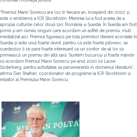
continuat motivaţia juriului.
“Premiul Marin Sorescu are loc în fiecare an, începând din 2007, și
este o emblemă a ICR Stockholm. Menirea lui a fost aceea de a
apropia culturile celor două țări, România și Suedia. În Suedia am fost
primii și am rămas singurii care acordăm un astfel de premiu, mult
mediatizat aici. Premiul figurează pe lista premiilor literare acordate în
Suedia și este unul foarte râvnit, pentru că este foarte pitoresc, iar
suedezilor li se pare foarte interesant ca un scriitor de-al lor să
primească un premiu din altă țară. Suntem bucuroși și foarte mândri
să acordăm Premiul Marin Sorescu pe anul 2020 lui Lasse
Söderberg, pentru activitatea sa perseverentă în domeniul literaturii“,
afirmă Dan Shafran, coordonator de programe la ICR Stockholm și
inițiator al Premiului Marin Sorescu.