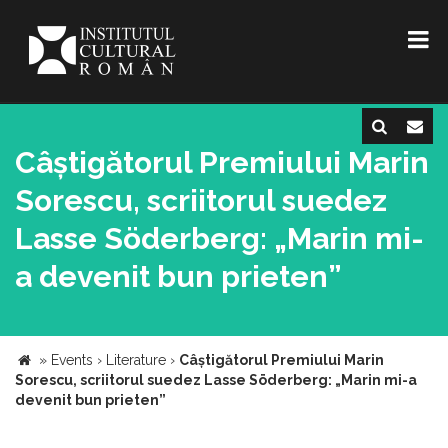
Câștigătorul Premiului Marin
Sorescu, scriitorul suedez
Lasse Söderberg: „Marin mi-
a devenit bun prieten”
»
Events
›
Literature
›
Câștigătorul Premiului Marin
Sorescu, scriitorul suedez Lasse Söderberg: „Marin mi-a
devenit bun prieten”