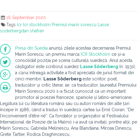
16 September 2020
Tags
Icr
Icr stockholm
Premiul marin sorescu
Lasse
soderbergdan shafran
Presa din Suedia
anunță zilele acestea decernarea Premiul
Marin Sorescu, un premiu marca
ICR Stockholm
ce și-a
consolidat poziția pe scena culturală suedeză. Anul acesta,
câștigător este scriitorul suedez
Lasse Söderberg
(n. 1931),
a cărui întreagă activitate a fost apreciată de juriul format din
cinci membri.
Lasse Söderberg
este scriitor, poet,
traducător și critic literar, iar, ca traducător, laureatul Premiului
Marin Sorescu 2020 s-a făcut cunoscut ca un important
promotor al poeziei franceze, spaniole și latino-americane.
Legătura lui cu literatura română sau cu autori români din alte țări
începe în 1986, când a tradus în suedeză cartea lui Emil Cioran, “De
l’inconvenient d’être né”. Ca fondator și organizator al Festivalului
Internațional de Poezie de la Malmö i-a avut ca invitați, printre alții, pe
Marin Sorescu, Gabriela Melinescu, Ana Blandiana, Mircea Dinescu,
Grete Tartler, Rodica Draghincescu.