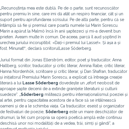
„Recunoștința mea este dublă. Pe de o parte, sunt recunoscător
pentru premiu în sine, care imi dă atât un respiro financiar, cât și un
suport pentru aprofundarea scrisului. Pe de altă parte, pentru că se
întâmplă să fie și premiul care poartă numele lui Marin Sorescu.
Marin a apărut la Malmö încă în anii șaptezeci și mi-a devenit bun
prieten. Aveam multe în comun. De aceea, parcă îl aud șoptind în
urechea juriului incoruptibil: «Dați-i premiul lui Lasse!». Și așa a și
fost. Minunat!ˮ, declară scriitorulLasse Söderberg.
Juriul format din Jonas Ellerström, editor, poet şi traducător, Anna
Hallberg, scriitor, traducător şi critic literar, Annina Rabe, critic literar,
Hanna Nordenhök, scriitoare și critic literar, şi Dan Shafran, traducător
și inițiatorul Premiului Marin Sorescu, a explicat că întreaga creație
literară a lui
Lasse Söderberg
dovedește un „efort neobosit de
aproape șapte decenii de a extinde granițele literaturii și culturii
suedeze”. „
Söderberg
militează pentru internaționalismul poeziei și
al artei, pentru capacitatea acestora de a face să se intâlnească
oameni și de a le schimba viața. Ca traducător, eseist și organizator
de festivaluri de poezie,
Söderberg
este un mare deschizător de
drumuri, la fel cum propria sa operă poetică amplă este continuu
deschisă unor noi modalități de a vedea, trăi, simți și gândi”, a