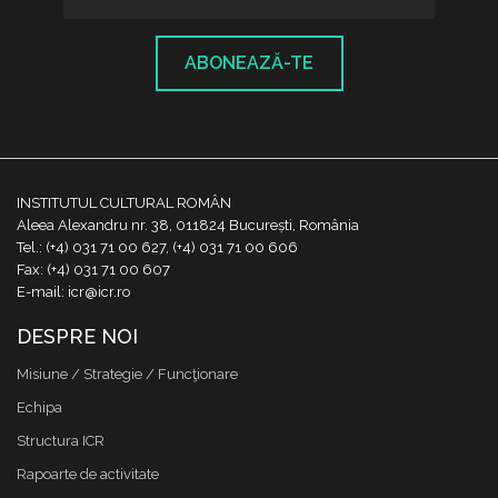
ABONEAZĂ-TE
INSTITUTUL CULTURAL ROMÂN
Aleea Alexandru nr. 38, 011824 București, România
Tel.: (+4) 031 71 00 627, (+4) 031 71 00 606
Fax: (+4) 031 71 00 607
E-mail: icr@icr.ro
DESPRE NOI
Misiune / Strategie / Funcţionare
Echipa
Structura ICR
Rapoarte de activitate