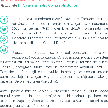
Etichete
Icr
Caravana
Teatru
Comunitati istorice
În perioada 4-10 noiembrie 2018 a avut loc „Caravana teatrului
românesc pentru copiii români din Ungaria (4-7 noiembrie
2018) și Serbia (7-10 noiembrie 2018)”, organizată de
Compartimentul Comunități Istorice din cadrul Direcției
Generale Programe prin Reprezentanțe și în Comunitățile
Istorice a Institutului Cultural Român.
Proiectul a presupus o serie de opt reprezentații ale piesei
Prâslea cel voinic și merele de aur,
adaptare după povestea
cu același titlu scrisă de Petre Ispirescu, regia și muzica deEduard
Jighirgiu, coregrafia Judith State, în interpretarea actorilor Teatrului
Excelsior din București, ce au avut loc în școli și case de cultură din
patru localități din Ungaria (Gyula și alte trei localități apropiate) și
patru din Serbia (regiunea Voivodina).
Astfel, peste o mie de școlari și preșcolari români au putut vedea
primul spectacol în limba română sau chiar primul spectacol de
teatru din viaţa lor. Aceștia au trăit povestea alături de actori, s-au
bucurat și au cântat alături de ei.