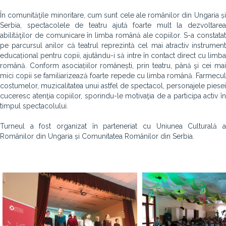
În comunităţile minoritare, cum sunt cele ale românilor din Ungaria și
Serbia, spectacolele de teatru ajută foarte mult la dezvoltarea
abilităţilor de comunicare în limba română ale copiilor. S-a constatat
pe parcursul anilor că teatrul reprezintă cel mai atractiv instrument
educațional pentru copii, ajutându-i să intre în contact direct cu limba
română. Conform asociațiilor românești, prin teatru, până şi cei mai
mici copii se familiarizează foarte repede cu limba română. Farmecul
costumelor, muzicalitatea unui astfel de spectacol, personajele piesei
cuceresc atenţia copiilor, sporindu-le motivaţia de a participa activ în
timpul spectacolului.
Turneul a fost organizat în parteneriat cu Uniunea Culturală a
Românilor din Ungaria și Comunitatea Românilor din Serbia.