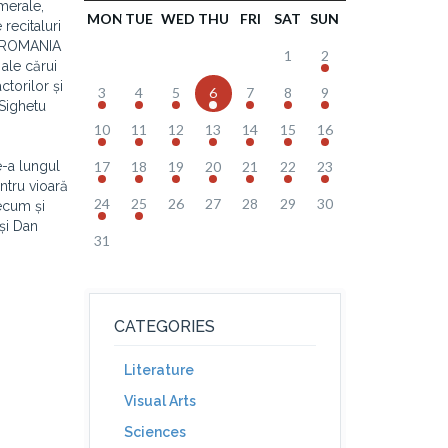
merale,
MON
TUE
WED
THU
FRI
SAT
SUN
recitaluri
te ROMANIA
1
2
ale cărui
ctorilor și
3
4
5
6
7
8
9
 Sighetu
10
11
12
13
14
15
16
e-a lungul
17
18
19
20
21
22
23
ntru vioară
24
25
26
27
28
29
30
ecum și
și Dan
31
CATEGORIES
Literature
Visual Arts
Sciences