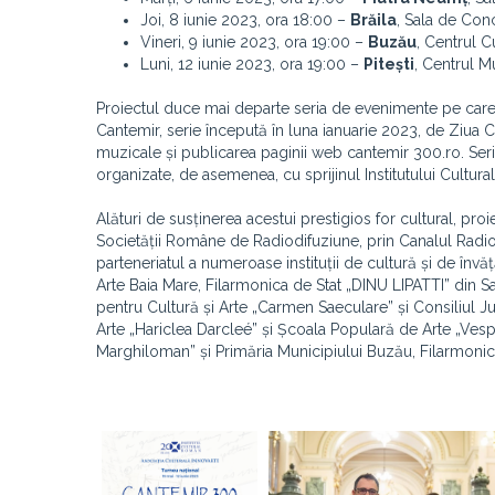
Joi, 8 iunie 2023, ora 18:00 –
Brăila
, Sala de Conc
Vineri, 9 iunie 2023, ora 19:00 –
Buzău
, Centrul 
Luni, 12 iunie 2023, ora 19:00 –
Pitești
, Centrul Mu
Proiectul duce mai departe seria de evenimente pe care A
Cantemir, serie începută în luna ianuarie 2023, de Ziua Cul
muzicale și publicarea paginii web cantemir 300.ro. Seria
organizate, de asemenea, cu sprijinul Institutului Cultur
Alături de susținerea acestui prestigios for cultural, 
Societății Române de Radiodifuziune, prin Canalul Radi
parteneriatul a numeroase instituții de cultură și de în
Arte Baia Mare, Filarmonica de Stat „DINU LIPATTI” din Sa
pentru Cultură și Arte „Carmen Saeculare” și Consiliul J
Arte „Hariclea Darcleé” și Școala Populară de Arte „Vesp
Marghiloman” și Primăria Municipiului Buzău, Filarmonica