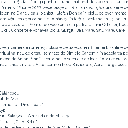
pianistul Ștefan Doniga printr-un turneu național de zece recitaluri ca
e 19 mai și 12 iunie 2023, zece orașe din România vor găzdui o serie de 
 violonista Diana Jipa și pianistul Ștefan Doniga în ciclul de evenimen
vării creației camerale românești în țară și peste hotare, și pentru 
rie a acestui an, Premiul de Excelență din partea Uniunii Criticilor, Reda
CRIT. Concertele vor avea loc la Giurgiu, Baia Mare, Satu Mare, Carei,
creații camerale românești plasate pe traiectoria influenței bizantine d
mir, și va include creații semnate de Dimitrie Cantemir, în adaptarea pe
cântece de Anton Pann în aranjamente semnate de Ioan Dobrinescu, pr
stantinescu, Ulpiu Vlad, Carmen Petra Basacopol, Adrian Iorgulescu 
 Bălănescu;
ul de Arte;
ilarmonicii „Dinu Lipatti”;
yi;
iei
, Sala Școlii Gimnaziale de Muzică;
ultural „Gr. V. Birlic”;
la de Festivități a Liceului de Arte „Victor Brauner”;