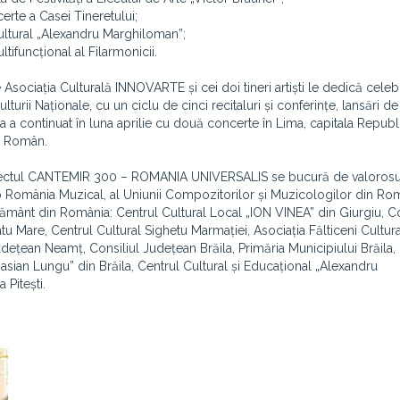
erte a Casei Tineretului;
Cultural „Alexandru Marghiloman”;
ltifuncțional al Filarmonicii.
sociația Culturală INNOVARTE și cei doi tineri artiști le dedică celebr
turii Naționale, cu un ciclu de cinci recitaluri și conferințe, lansări de 
 a continuat în luna aprilie cu două concerte în Lima, capitala Republi
al Român.
proiectul CANTEMIR 300 – ROMANIA UNIVERSALIS se bucură de valorosul 
o România Muzical, al Uniunii Compozitorilor și Muzicologilor din Rom
vățământ din România: Centrul Cultural Local „ION VINEA” din Giurgiu, C
tu Mare, Centrul Cultural Sighetu Marmației, Asociația Fălticeni Cultura
udețean Neamț, Consiliul Județean Brăila, Primăria Municipiului Brăila,
asian Lungu” din Brăila, Centrul Cultural și Educațional „Alexandru
 Pitești.