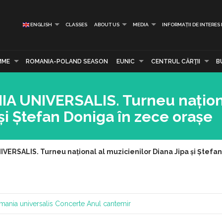
ENGLISH
CLASSES
ABOUT US
MEDIA
INFORMAȚII DE INTERES
MME
ROMANIA-POLAND SEASON
EUNIC
CENTRUL CĂRŢII
B
A UNIVERSALIS. Turneu națion
și Ștefan Doniga în zece orașe
ERSALIS. Turneu național al muzicienilor Diana Jipa și Ștefan
mania universalis
Concerte
Anul cantemir