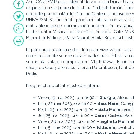
Anul CANTEMIR este celebrat de violonista Diana Jipa și 
organizat cu susținerea Institutului Cultural Român. Într
dedicate personalității lui Dimitrie Cantemir, incluse de
UNIVERSALIS – un amplu program cultural consacrat promo
ediții anterioare cei doi muzicieni au primit, în luna ianua
Realizatorilor Muzicali din România, în cadrul Galei MUSI
Marmației, Fălticeni, Piatra Neamț, Brăila, Buzău și Pitești.
Repertoriul prezentei ediții a turneului vizează exclusiv 
celor trei secole scurse de la moartea lui Dimitrie Cante
și pian realizată de compozitorul Vlad-Răzvan Baciu, 
creații de George Enescu, Ciprian Porumbescu, Paul Con
Dediu.
Programul recitalurilor este următorul:
Vineri, 19 mai 2023, ora 18:30 –
Giurgiu
, Ateneul
Luni, 22 mai 2023, ora 18:00 –
Baia Mare
, Colegi
Marți, 23 mai 2023, ora 19:00 –
Satu Mare
, Sala F
Joi, 25 mai 2023, ora 18:00 –
Carei
, Castelul Karol
Vineri, 26 mai 2023, ora 18:00 –
Sighetu Marmaț
Luni, 5 iunie 2023, ora 18:00 –
Fălticeni
, Centrul C
Marți, 6 iunie 2023, ora 17:00 –
Piatra Neamț
, Sa