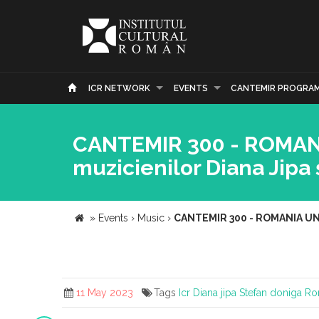
ICR NETWORK
EVENTS
CANTEMIR PROGRA
CANTEMIR 300 - ROMANI
muzicienilor Diana Jipa 
»
Events
›
Music
›
CANTEMIR 300 - ROMANIA UNIV
11 May 2023
Tags
Icr
Diana jipa
Stefan doniga
Ro