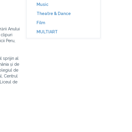
Music
Theatre & Dance
Film
ării Anului
MULTIART
clipuri
cii Peru,
sprijin al
ânia și de
olegiul de
l, Centrul
 Liceul de