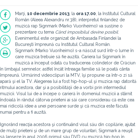
Marţi,
10 decembrie 2013
, la
ora 17.00
, la Institutul Cultural
Român (Aleea Alexandru nr.38), interpretul finlandez de
muzică rap Signmark (Marko Vuoriheimo) va susține o
prezentare cu tema
Când imposibilul devine posibil
.
Evenimentul este organizat de Ambasada Finlandei la
Bucureşti împreună cu Institutul Cultural Român.
Signmark (Marko Vuoriheimo) s-a născut surd într-o lume în
care muzica trebuie să fie auzită. Cariera lui Signmark în
muzică a început odată cu traducerea colindelor de Crăciun
în limbajul semnelor, astfel încât întreaga familie să le poată cânta
împreună. Urmărind videoclipuri la MTV, îşi propune ca într-o zi să
apară şi el la TV. Alegerea lui a fost hip-hop-ul şi muzica rap datorită
ritmului acestora, dar şi a posibilităţii de a vorbi prin intermediul
muzicii. Visul lui de a începe o carieră în domeniul muzicii a stârnit
îndoială în rândul câtorva prieteni ai săi care considerau că este cea
mai ridicolă idee a unei persoane surde şi că muzica este făcută
numai pentru a fi auzită.
Ignorând reacţia acestora şi continuând visul său din copilărie, ajutat
de mulţi prieteni şi de un mare grup de voluntari, Signmark a reuşit
să lanseze în anul 2006 primul său DVD cu muzică hip-hop în