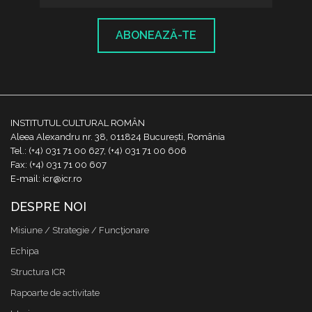
ABONEAZĂ-TE
INSTITUTUL CULTURAL ROMÂN
Aleea Alexandru nr. 38, 011824 București, România
Tel.: (+4) 031 71 00 627, (+4) 031 71 00 606
Fax: (+4) 031 71 00 607
E-mail: icr@icr.ro
DESPRE NOI
Misiune / Strategie / Funcţionare
Echipa
Structura ICR
Rapoarte de activitate