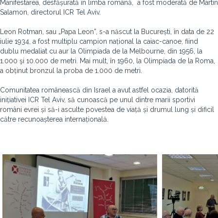
Manifestarea, desfășurată în limba română, a fost moderată de Martin
Salamon, directorul ICR Tel Aviv.
Leon Rotman, sau „Papa Leon”, s-a născut la București, în data de 22
iulie 1934, a fost multiplu campion național la caiac-canoe, fiind
dublu medaliat cu aur la Olimpiada de la Melbourne, din 1956, la
1.000 şi 10.000 de metri. Mai mult, în 1960, la Olimpiada de la Roma,
a obținut bronzul la proba de 1.000 de metri.
Comunitatea românească din Israel a avut astfel ocazia, datorită
inițiativei ICR Tel Aviv, să cunoască pe unul dintre marii sportivi
români evrei și să-i asculte povestea de viață și drumul lung și dificil
către recunoașterea internațională.