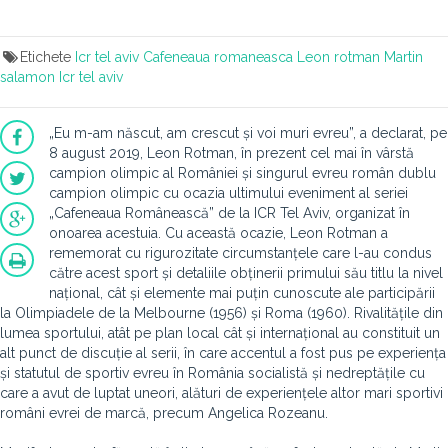
Etichete
Icr tel aviv
Cafeneaua romaneasca
Leon rotman
Martin
salamon
Icr tel aviv
„Eu m-am născut, am crescut și voi muri evreu”, a declarat, pe
8 august 2019, Leon Rotman, în prezent cel mai în vârstă
campion olimpic al României și singurul evreu român dublu
campion olimpic cu ocazia ultimului eveniment al seriei
„Cafeneaua Românească” de la ICR Tel Aviv, organizat în
onoarea acestuia. Cu această ocazie, Leon Rotman a
rememorat cu rigurozitate circumstanțele care l-au condus
către acest sport și detaliile obținerii primului său titlu la nivel
național, cât și elemente mai puțin cunoscute ale participării
la Olimpiadele de la Melbourne (1956) și Roma (1960). Rivalitățile din
lumea sportului, atât pe plan local cât și internațional au constituit un
alt punct de discuție al serii, în care accentul a fost pus pe experiența
și statutul de sportiv evreu în România socialistă și nedreptățile cu
care a avut de luptat uneori, alături de experiențele altor mari sportivi
români evrei de marcă, precum Angelica Rozeanu.