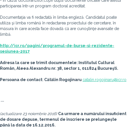
- în cazul doctoranzilor,copii după documente oficiale care atestă
participarea într-un program doctoral acreditat.
Documentaţia va fi redactată în limba engleză. Candidatul poate
utiliza şi limba română în redactarea proiectului de cercetare, în
măsura în care acesta face dovadă că are cunoştinţe avansate de
limbă.
http://icr.ro/pagini/programul-de-burse-si-rezidente-
sesiunea-2017
Adresa la care se trimit documentele: Institutul Cultural
Român, Aleea Alexandru nr. 38, sector 1, 011824 Bucureşti.
Persoana de contact: Cătălin Rogojinaru
catalin.rogojinaru@icr.ro
***
(actualizare 23 noiembrie 2016)
Ca urmare a numărului insuficient
de dosare depuse, termenul de înscriere se prelungește
până la data de 16.12.2016.