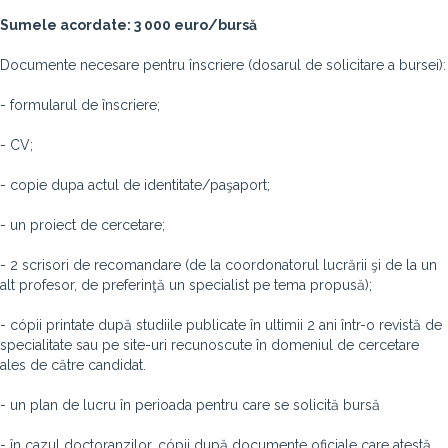
Sumele acordate: 3 000 euro/bursă
Documente necesare pentru înscriere (dosarul de solicitare a bursei):
- formularul de înscriere;
- CV;
- copie dupa actul de identitate/paşaport;
- un proiect de cercetare;
- 2 scrisori de recomandare (de la coordonatorul lucrării şi de la un
alt profesor, de preferinţă un specialist pe tema propusă);
- cópii printate după studiile publicate în ultimii 2 ani într-o revistă de
specialitate sau pe site-uri recunoscute în domeniul de cercetare
ales de către candidat.
- un plan de lucru în perioada pentru care se solicită bursă
- în cazul doctoranzilor, cópii după documente oficiale care atestă