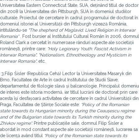
Universitatea Eastern Connecticut State, SUA, deținând titlul de doctor
din 2008 la Universitatea din Pittsburgh, SUA în domeniul studiilor
culturale. Proiectul de cercetare în cadrul programului de doctorat în
domeniul istoriei al Universității din Pittsburgh vizează România,
intitulându-se
"The shepherd of Maglavid: Lived Religion in Interwar
Romania"
. Fost bursier al Institutului Cultural Român în 2006, domnul
Roland Clark a cercetat în numeroase rânduri aspecte ale societății
românești, printre care:
"Holy Legionary Youth: Fascist Activism in
Interwar Romania", "Nationalism, Ethnotheology and Mysticism in
Interwar Romania",
etc.
3.Filip Šisler (Republica Cehă) Lector la Universitatea Masaryk din
Brno, Facultatea de Arte în cadrul Institutului de Studii Slave,
departamentul de filologie slavă și balcanologie. Principalul domeniu
de interes este istoria modernă, iar titlul lucrării de doctorat prin care
acesta își desfașoară activitatea de cercetare în cadrul Universității din
Praga, Facultatea de Științe Sociale este:
"Policy of the Romanian
state towards its Hungarian minority during the Ceau
șescu
regime
and of the Bulgarian state towards its Turkish minority during the
Zhivkov regime".
Printre publicațiile sale, domnul Filip Šisler a
abordat în mod constant aspecte ale societății românești, lucrarea sa
de licență având titlul
"Policy of the Romanian state towards its