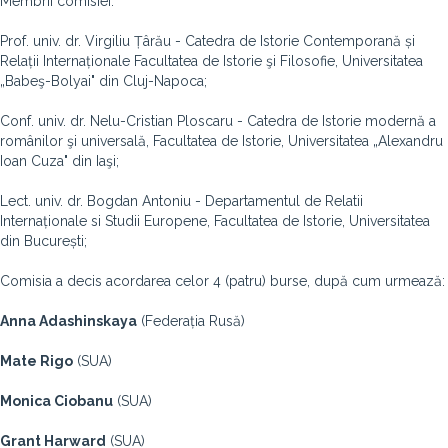
Membrii comisiei:
Prof. univ. dr. Virgiliu Țârău - Catedra de Istorie Contemporană și
Relații Internaționale Facultatea de Istorie şi Filosofie, Universitatea
„Babeş-Bolyai" din Cluj-Napoca;
Conf. univ. dr. Nelu-Cristian Ploscaru - Catedra de Istorie modernă a
românilor şi universală, Facultatea de Istorie, Universitatea „Alexandru
Ioan Cuza" din Iaşi;
Lect. univ. dr. Bogdan Antoniu - Departamentul de Relatii
Internaționale si Studii Europene, Facultatea de Istorie, Universitatea
din București;
Comisia a decis acordarea celor 4 (patru) burse, după cum urmează:
Anna Adashinskaya
(Federația Rusă)
Mate Rigo
(SUA)
Monica Ciobanu
(SUA)
Grant Harward
(SUA)