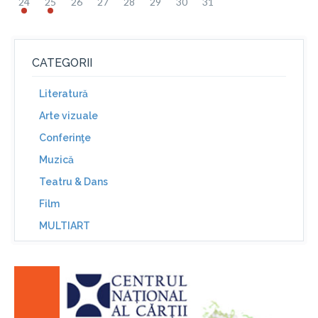
24
25
26
27
28
29
30
31
CATEGORII
Literatură
Arte vizuale
Conferinţe
Muzică
Teatru & Dans
Film
MULTIART