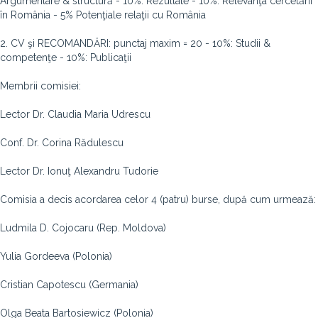
Argumentare & structură - 10%: Rezultate - 10%: Relevanţa cercetării
în România - 5% Potenţiale relaţii cu România
2. CV şi RECOMANDĂRI: punctaj maxim = 20 - 10%: Studii &
competenţe - 10%: Publicaţii
Membrii comisiei:
Lector Dr. Claudia Maria Udrescu
Conf. Dr. Corina Rădulescu
Lector Dr. Ionuţ Alexandru Tudorie
Comisia a decis acordarea celor 4 (patru) burse, după cum urmează:
Ludmila D. Cojocaru (Rep. Moldova)
Yulia Gordeeva (Polonia)
Cristian Capotescu (Germania)
Olga Beata Bartosiewicz (Polonia)