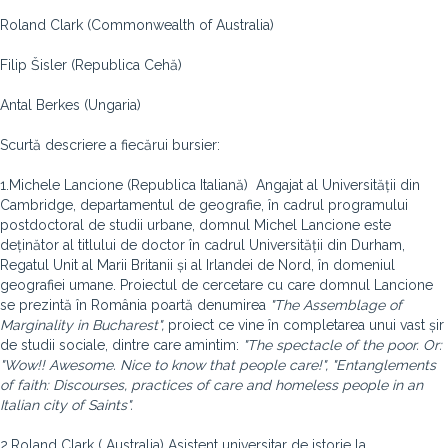
Roland Clark (Commonwealth of Australia)
Filip Šisler (Republica Cehă)
Antal Berkes (Ungaria)
Scurtă descriere a fiecărui bursier:
1.Michele Lancione (Republica Italiană) Angajat al Universității din
Cambridge, departamentul de geografie, în cadrul programului
postdoctoral de studii urbane, domnul Michel Lancione este
deținător al titlului de doctor în cadrul Universității din Durham,
Regatul Unit al Marii Britanii și al Irlandei de Nord, în domeniul
geografiei umane. Proiectul de cercetare cu care domnul Lancione
se prezintă în România poartă denumirea
"The Assemblage of
Marginality in Bucharest",
proiect ce vine în completarea unui vast șir
de studii sociale, dintre care amintim:
"The spectacle of the poor. Or:
"Wow!! Awesome. Nice to know that people care!", "Entanglements
of faith: Discourses, practices of care and homeless people in an
Italian city of Saints".
2.Roland Clark ( Australia) Asistent universitar de istorie la