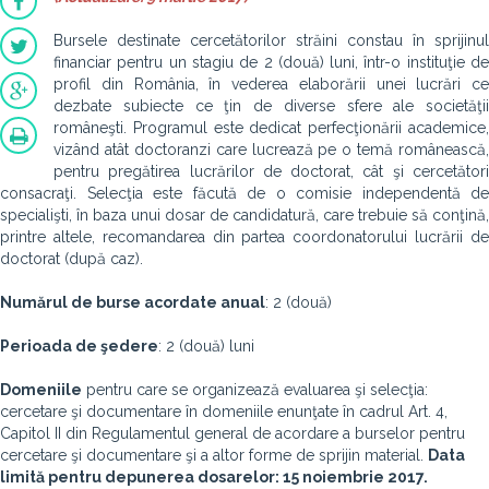
Bursele destinate cercetătorilor străini constau în sprijinul
financiar pentru un stagiu de 2 (două) luni, într-o instituţie de
profil din România, în vederea elaborării unei lucrări ce
dezbate subiecte ce ţin de diverse sfere ale societăţii
româneşti. Programul este dedicat perfecţionării academice,
vizând atât doctoranzi care lucrează pe o temă românească,
pentru pregătirea lucrărilor de doctorat, cât şi cercetători
consacraţi. Selecţia este făcută de o comisie independentă de
specialişti, în baza unui dosar de candidatură, care trebuie să conţină,
printre altele, recomandarea din partea coordonatorului lucrării de
doctorat (după caz).
Numărul de burse acordate anual
: 2 (două)
Perioada de şedere
: 2 (două) luni
Domeniile
pentru care se organizează evaluarea şi selecţia:
cercetare şi documentare în domeniile enunţate în cadrul Art. 4,
Capitol II din Regulamentul general de acordare a burselor pentru
cercetare şi documentare şi a altor forme de sprijin material.
Data
limită pentru depunerea dosarelor: 15 noiembrie 2017.