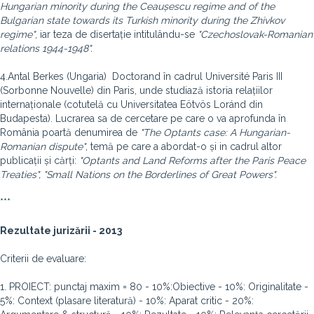
Hungarian minority during the Ceaușescu
regime and of the
Bulgarian state towards its Turkish minority during the Zhivkov
regime"
, iar teza de disertație intitulându-se
"Czechoslovak-Romanian
relations 1944-1948".
4.Antal Berkes (Ungaria) Doctorand în cadrul Université Paris III
(Sorbonne Nouvelle) din Paris, unde studiază istoria relațiilor
internaționale (cotutelă cu Universitatea Eötvös Loránd din
Budapesta). Lucrarea sa de cercetare pe care o va aprofunda în
România poartă denumirea de
"The Optants case: A Hungarian-
Romanian dispute"
, temă pe care a abordat-o și in cadrul altor
publicații și cărți:
"Optants and Land Reforms after the Paris Peace
Treaties", "Small Nations on the Borderlines of Great Powers".
***
Rezultate jurizării - 2013
Criterii de evaluare:
1. PROIECT: punctaj maxim = 80 - 10%:Obiective - 10%: Originalitate -
5%: Context (plasare literatură) - 10%: Aparat critic - 20%: