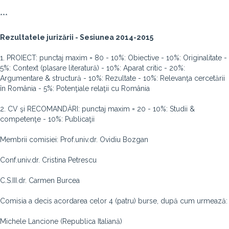
***
Rezultatele jurizării - Sesiunea 2014-2015
1. PROIECT: punctaj maxim = 80 - 10%: Obiective - 10%: Originalitate -
5%: Context (plasare literatură) - 10%: Aparat critic - 20%:
Argumentare & structură - 10%: Rezultate - 10%: Relevanţa cercetării
în România - 5%: Potenţiale relaţii cu România
2. CV şi RECOMANDĂRI: punctaj maxim = 20 - 10%: Studii &
competenţe - 10%: Publicaţii
Membrii comisiei: Prof.univ.dr. Ovidiu Bozgan
Conf.univ.dr. Cristina Petrescu
C.S.III.dr. Carmen Burcea
Comisia a decis acordarea celor 4 (patru) burse, după cum urmează:
Michele Lancione (Republica Italiană)