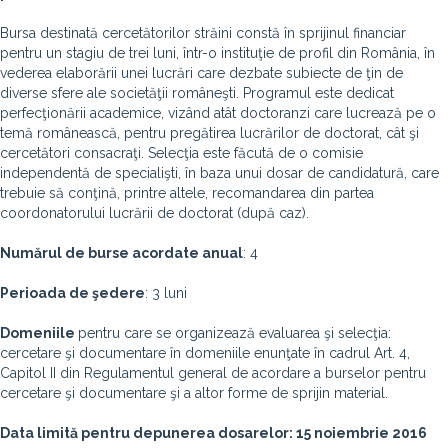
Bursa destinată cercetătorilor străini constă în sprijinul financiar
pentru un stagiu de trei luni, într-o instituţie de profil din România, în
vederea elaborării unei lucrări care dezbate subiecte de ţin de
diverse sfere ale societăţii româneşti. Programul este dedicat
perfecţionării academice, vizând atât doctoranzi care lucrează pe o
temă românească, pentru pregătirea lucrărilor de doctorat, cât şi
cercetători consacraţi. Selecţia este făcută de o comisie
independentă de specialişti, în baza unui dosar de candidatură, care
trebuie să conţină, printre altele, recomandarea din partea
coordonatorului lucrării de doctorat (după caz).
Numărul de burse acordate anual
: 4
Perioada de şedere
: 3 luni
Domeniile
pentru care se organizează evaluarea şi selecţia:
cercetare şi documentare în domeniile enunţate în cadrul Art. 4,
Capitol II din Regulamentul general de acordare a burselor pentru
cercetare şi documentare şi a altor forme de sprijin material.
Data limită pentru depunerea dosarelor: 15 noiembrie 2016