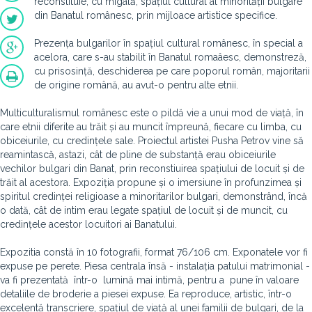
reconstituie, cu migală, spațiul cultural al minorității bulgare
din Banatul românesc, prin mijloace artistice specifice.
Prezența bulgarilor în spațiul cultural românesc, în special a
acelora, care s-au stabilit în Banatul romaâesc, demonstreză,
cu prisosință, deschiderea pe care poporul român, majoritarii
de origine română, au avut-o pentru alte etnii.
Multiculturalismul românesc este o pildă vie a unui mod de viață, în
care etnii diferite au trăit și au muncit împreună, fiecare cu limba, cu
obiceiurile, cu credințele sale. Proiectul artistei Pusha Petrov vine să
reamintască, astazi, cât de pline de substanță erau obiceiurile
vechilor bulgari din Banat, prin reconstiuirea spațiului de locuit și de
trăit al acestora. Expoziția propune și o imersiune în profunzimea și
spiritul credinței religioase a minoritarilor bulgari, demonstrând, încă
o dată, cât de intim erau legate spațiul de locuit și de muncit, cu
credințele acestor locuitori ai Banatului.
Expozitia constă în 10 fotografii, format 76/106 cm. Exponatele vor fi
expuse pe perete. Piesa centrala însă - instalația patului matrimonial -
va fi prezentată într-o lumină mai intimă, pentru a pune în valoare
detaliile de broderie a piesei expuse. Ea reproduce, artistic, într-o
excelentă transcriere, spațiul de viață al unei familii de bulgari, de la