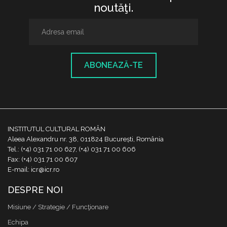
noutăţi.
ABONEAZĂ-TE
INSTITUTUL CULTURAL ROMÂN
Aleea Alexandru nr. 38, 011824 București, România
Tel.: (+4) 031 71 00 627, (+4) 031 71 00 606
Fax: (+4) 031 71 00 607
E-mail: icr@icr.ro
DESPRE NOI
Misiune / Strategie / Funcţionare
Echipa