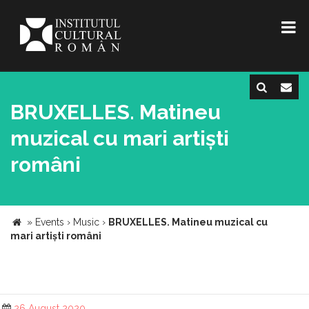
BRUXELLES. Matineu
muzical cu mari artiști
români
»
Events
›
Music
›
BRUXELLES. Matineu muzical cu
mari artiști români
26 August 2020