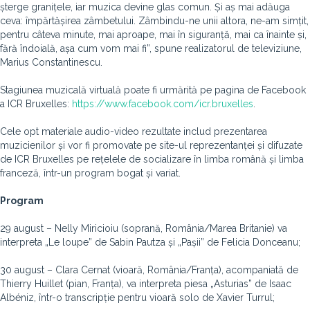
șterge granițele, iar muzica devine glas comun. Și aș mai adăuga
ceva: împărtășirea zâmbetului. Zâmbindu-ne unii altora, ne-am simțit,
pentru câteva minute, mai aproape, mai în siguranță, mai ca înainte și,
fără îndoială, așa cum vom mai fi”, spune realizatorul de televiziune,
Marius Constantinescu.
Stagiunea muzicală virtuală poate fi urmărită pe pagina de Facebook
a ICR Bruxelles:
https://www.facebook.com/icr.bruxelles
.
Cele opt materiale audio-video rezultate includ prezentarea
muzicienilor și vor fi promovate pe site-ul reprezentanței și difuzate
de ICR Bruxelles pe rețelele de socializare în limba română și limba
franceză, într-un program bogat și variat.
Program
29 august – Nelly Miricioiu (soprană, România/Marea Britanie) va
interpreta „Le loupe” de Sabin Pautza și „Pașii” de Felicia Donceanu;
30 august – Clara Cernat (vioară, România/Franța), acompaniată de
Thierry Huillet (pian, Franța), va interpreta piesa „Asturias” de Isaac
Albéniz, într-o transcripție pentru vioară solo de Xavier Turrul;