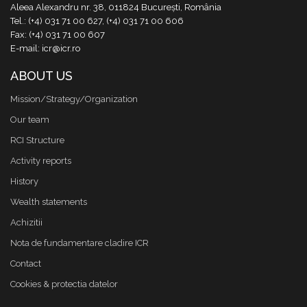
Aleea Alexandru nr. 38, 011824 București, România
Tel.: (+4) 031 71 00 627, (+4) 031 71 00 606
Fax: (+4) 031 71 00 607
E-mail: icr@icr.ro
ABOUT US
Mission/Strategy/Organization
Our team
RCI Structure
Activity reports
History
Wealth statements
Achizitii
Nota de fundamentare cladire ICR
Contact
Cookies & protectia datelor