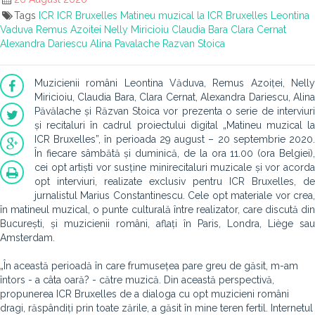
Tags
ICR
ICR Bruxelles
Matineu muzical la ICR Bruxelles
Leontina
Vaduva
Remus Azoitei
Nelly Miricioiu
Claudia Bara
Clara Cernat
Alexandra Dariescu
Alina Pavalache
Razvan Stoica
Muzicienii români Leontina Văduva, Remus Azoiței, Nelly
Miricioiu, Claudia Bara, Clara Cernat, Alexandra Dariescu, Alina
Păvălache și Răzvan Stoica vor prezenta o serie de interviuri
și recitaluri în cadrul proiectului digital „Matineu muzical la
ICR Bruxelles”, în perioada 29 august – 20 septembrie 2020.
În fiecare sâmbătă și duminică, de la ora 11.00 (ora Belgiei),
cei opt artiști vor susține minirecitaluri muzicale și vor acorda
opt interviuri, realizate exclusiv pentru ICR Bruxelles, de
jurnalistul Marius Constantinescu. Cele opt materiale vor crea,
în matineul muzical, o punte culturală între realizator, care discută din
București, și muzicienii români, aflați în Paris, Londra, Liège sau
Amsterdam.
„În această perioadă în care frumusețea pare greu de găsit, m-am
întors - a câta oară? - către muzică. Din această perspectivă,
propunerea ICR Bruxelles de a dialoga cu opt muzicieni români
dragi, răspândiți prin toate zările, a găsit în mine teren fertil. Internetul