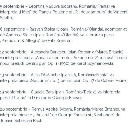
5 septembrie – Leontina Văduva (soprană, România/Franța) va
interpreta „Hôtel” de Francis Poulenc și „J’ai deux amours” de Vincent
Scotto;
6 septembrie – Răzvan Stoica (vioară, România/Olanda), acompaniat
de Andreea Stoica (pian, România/Olanda), va interpreta piesa
„Preludium & Allegro” de Fritz Kreisler;
12 septembrie – Alexandra Dariescu (pian, România/Marea Britanie)
va interpreta piesa „Andante con moto, Prelude no. 2”, inclusă în cele
nouă preludii pentru pian Op. 1 (1990) de Karol Szymanowski;
13 septembrie – Alina Păvălache (pianistă, România/Franța) va
interpreta piesa „Nocturna” no. 3 pentru pian Op. 17 de Gabriel Fauré;
19 septembrie – Claudia Bara (pian, România/Belgia) va interpreta
piesa „Pavane” în D major de George Enescu;
20 septembrie – Remus Azoiței (vioară, România/Marea Britanie), va
interpreta piesele „Lăutarul” de George Enescu și „Sarabande” de
Johann Sebastian Bach.