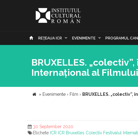
REŢEAUA ICR
EVENIMENTE
PROGRAMUL CAN
BRUXELLES. „colectiv”, î
Internațional al Filmul
»
Evenimente
›
Film
›
BRUXELLES. „colectiv”, în
30 September 2020
Etichete
ICR
ICR Bruxelles
Colectiv
Festivalul Interna