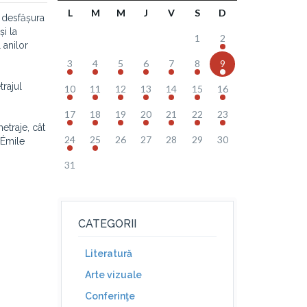
L
M
M
J
V
S
D
a desfășura
i la
1
2
 anilor
3
4
5
6
7
8
9
trajul
10
11
12
13
14
15
16
17
18
19
20
21
22
23
etraje, cât
24
25
26
27
28
29
30
 Émile
31
CATEGORII
Literatură
Arte vizuale
Conferinţe