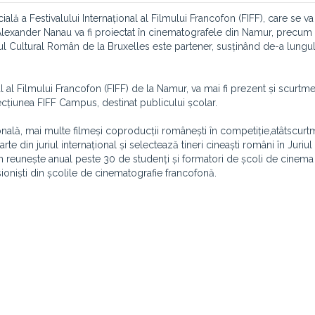
ială a Festivalului Internațional al Filmului Francofon (FIFF), care se v
Alexander Nanau va fi proiectat în cinematografele din Namur, precum ș
ul Cultural Român de la Bruxelles este partener, susținând de-a lungul
al al Filmului Francofon (FIFF) de la Namur, va mai fi prezent și scurtme
ecțiunea FIFF Campus, destinat publicului școlar.
onală, mai multe filme
și coproducții românești în competiție,
atât
scurtm
te din juriul internațional și selectează tineri cineaști români în Juriul
lon reunește anual peste 30 de studenți și formatori de școli de cinema
ioniști din școlile de cinematografie francofonă.