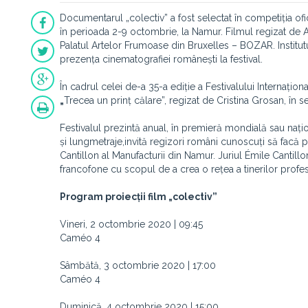
Documentarul „colectiv” a fost selectat în competiția ofic
în perioada 2-9 octombrie, la Namur. Filmul regizat de 
Palatul Artelor Frumoase din Bruxelles – BOZAR. Institut
prezența cinematografiei românești la festival.
În cadrul celei de-a 35-a ediție a Festivalului Internațion
„
Trecea un prinț călare”, regizat de
Cristina Grosan, în s
Festivalul prezintă anual, în premieră mondială sau nați
și lungmetraje,
invită regizori români cunoscuți să facă par
Cantillon al Manufacturii din Namur. Juriul Émile Cantil
francofone cu scopul de a crea o rețea a tinerilor profes
Program proiecții film „
colectiv”
Vineri, 2 octombrie 2020 | 09:45
Caméo 4
Sâmbătă, 3 octombrie 2020 | 17:00
Caméo 4
Duminică, 4 octombrie 2020 | 15:00