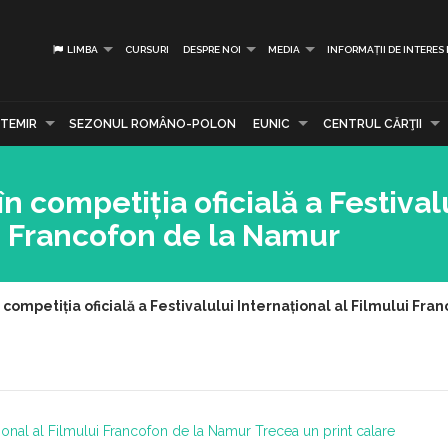
LIMBA
CURSURI
DESPRE NOI
MEDIA
INFORMAȚII DE INTERES
TEMIR
SEZONUL ROMÂNO-POLON
EUNIC
CENTRUL CĂRŢII
n competiția oficială a Festival
ui Francofon de la Namur
 competiția oficială a Festivalului Internațional al Filmului Fr
tional al Filmului Francofon de la Namur
Trecea un print calare